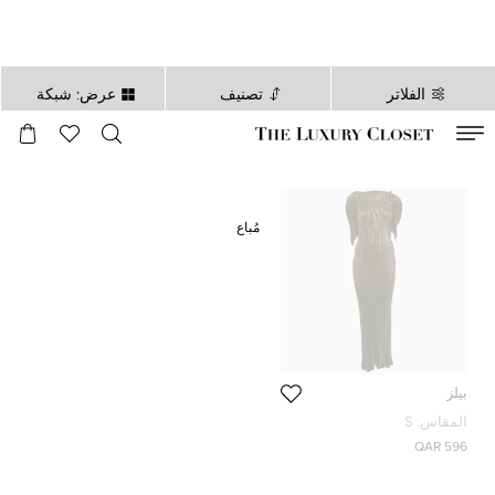
الفلاتر
تصنيف
عرض: شبكة
صالح لغاية
00
day
:
00
ساعة
:
undefined
دقائق
:
00
ثانية
مُباع
بيلز
المقاس:
S
596 QAR