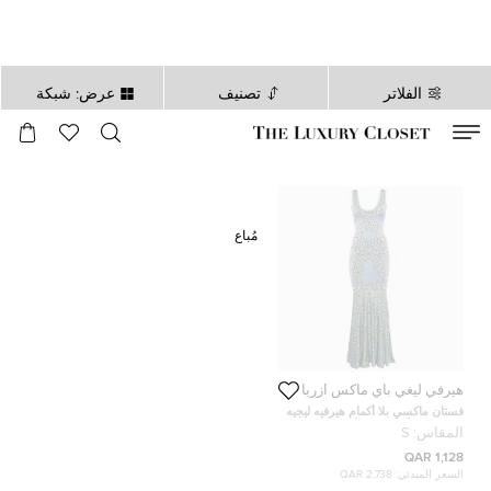
الفلاتر
تصنيف
عرض: شبكة
صالح لغاية
00
day
:
00
ساعة
:
undefined
دقائق
:
00
ثانية
مُباع
هيرفي ليغي باي ماكس أزريا
فستان ماكسي بلا أكمام هيرفيه ليجيه
باي ماكس أزريا جاكار أزرق صغير
المقاس:
S
1,128 QAR
السعر المبدئي:
2,738 QAR