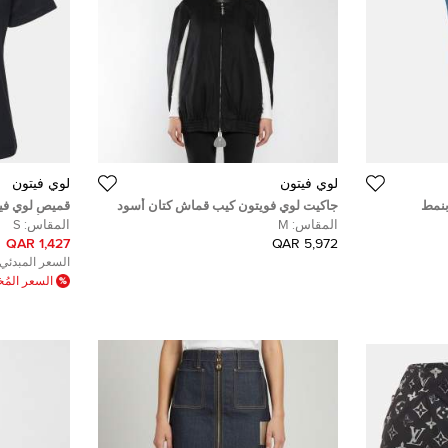
لوي فيتون
لوي فيتون
بنمط
جاكيت لوي فويتون كيب قماش كتان أسود
قميص لوي فيت
ق مقاس صغير
بسحّاب مقاس متوسط
شعار أسود م
المقاس:
M
المقاس:
S
1,427 QAR
5,972 QAR
السعر المبدئي:
السعر الم