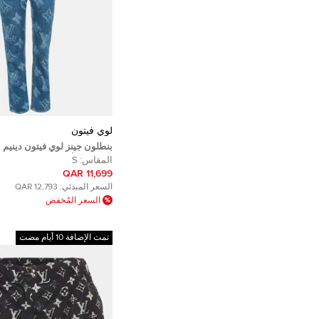
لوي فيتون
بنطلون جينز لوي فيتون دينيم 
مونوغرام أزرق مستقيم السا
المقاس:
S
خصر 28 بوصة
11,699 QAR
السعر المبدئي:
12,793 QAR
السعر المُخفض
تمت الإضافة 10 أيام مضت