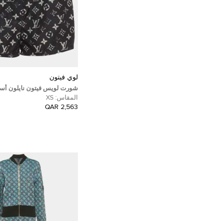
لوي فيتون
شورت لويس فيتون نايلون أس
مونوجرام ستنسل مقاس صغير
المقاس:
XS
2,563 QAR