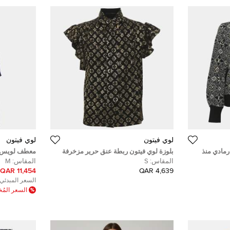
لوي فيتون
لوي فيتون
رمادي منذ
بلوزة لوي فيتون ربطة عنق حرير مزخرفة
معطف لويس في
شعارية سوداء/ذهبية مقاس صغير
بشعار وحزام 
المقاس:
S
المقاس:
M
11,454 QAR
4,639 QAR
السعر المبدئي:
السعر الم