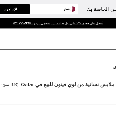
حن الخاصة بك
الإستمرار
أحصل على خصم %10 على أول طلب لك. إستعمل الرمز - WELCOME10
لة
ملابس نسائية من لوي فيتون للبيع في Qatar
(
1316
منتج
)