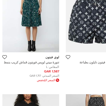
لوي فيتون
تون نايلون بطباعة
تنورة ميني لويس فويتون قماش كريب بنمط
ير ستنسيل أسود مقاس صغير
المونوغرام الأخضر/الأسود بطيّات على شكل
المقاس:
L
صندوق مقاس كبير (إل)
1,587 QAR
السعر المبدئي:
1,717 QAR
السعر المُخفض