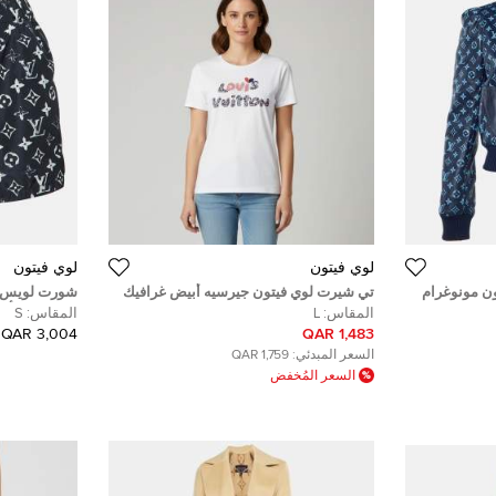
لوي فيتون
لوي فيتون
ن مونوغرام
تي شيرت لوي فيتون جيرسيه أبيض غرافيك
شورت لويس في
م)
شارة قلب مقاس كبير
مونوغرام تأث
المقاس:
L
المقاس:
S
(سمول)
3,004 QAR
1,483 QAR
السعر المبدئي:
1,759 QAR
السعر المُخفض