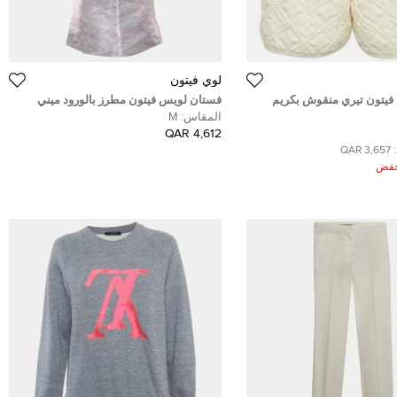
لوي فيتون
يتون تيري منقوش بكريم
فستان لويس فيتون مطرز بالورود ميني
ط
المقاس:
M
4,612 QAR
3,657 QAR
ُخفض