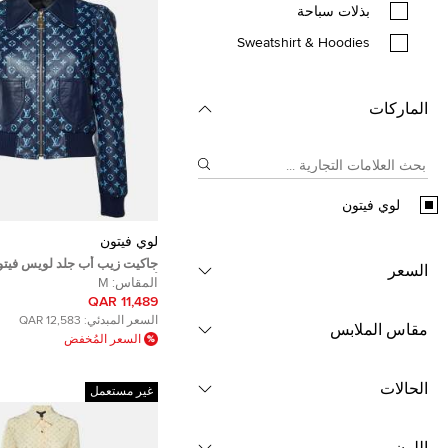
بذلات سباحة
Sweatshirt & Hoodies
الماركات
لوي فيتون
لوي فيتون
جاکيت زيب أب جلد لويس فيتو
السعر
أزرق كحلي مقاس وسط (ميديو
المقاس:
M
11,489 QAR
السعر المبدئي:
12,583 QAR
مقاس الملابس
السعر المُخفض
الحالات
غير مستعمل