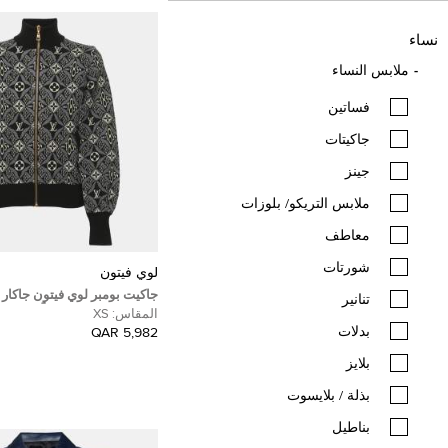
نساء
ملابس النساء
فساتين
جاكيتات
جينز
ملابس التريكو/ بلوزات
معاطف
شورتات
لوي فيتون
جاكيت بومبر لوي فيتون جاكار 
تنانير
1854 مقاس صغير جداً - إكس سمول
المقاس:
XS
بدلات
5,982 QAR
بلايز
بذلة / بلايسوت
بناطيل