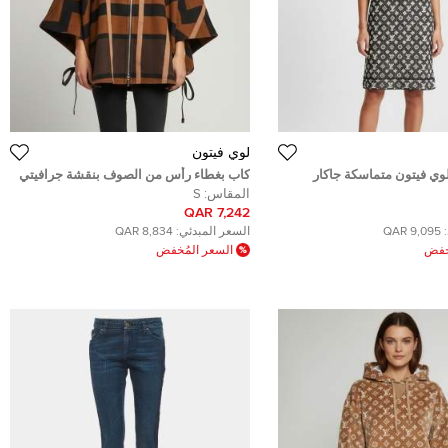
لوي فيتون
وي فيتون متماسكة جاكار
كاب بغطاء رأس من الصوف بنقشة جرافيتي
رامي مقاس متوسط مي -
هندسي بني من لويس فيتون مقاس صغير
المقاس:
S
(سمول)
7,242 QAR
9,095 QAR
السعر المبدئي:
8,834 QAR
ُخفض
السعر المُخفض