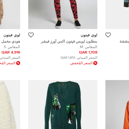
لوي فيتون
لوي فيتون
بنقشة
بنطلون لويس فيتون اكس أورز فيشر
هودي مخمل مو
س متوسط
جيرسي مطبوع أحمر/أسود مقاس صغير
مقاس صغير (
المقاس:
M
المقاس:
S
(سمول)
4,916 QAR
1,708 QAR
السعر المبدئي:
1,851 QAR
السعر المبدئي:
السعر المُخفض
السعر الم