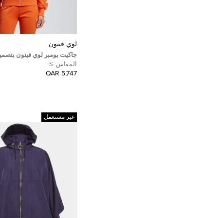
لوي فيتون
جاكيت بومبر لوي فيتون بتصمي
برتقالي قماش جيرسي وتريكو
المقاس:
S
(سمول)
5,747 QAR
غير مستعمل