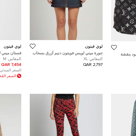
لوي فيتون
لوي فيتون
تنورة ميني لويس فويتون دنيم أزرق بسحاب
فستان ميني ل
ود بنقشة
أمامي بحجم كبير جدًا
رمادي مونوغ
المقاس:
XL
المقاس:
M
ميديوم
7,454 QAR
2,797 QAR
السعر المبدئي:
السعر الم