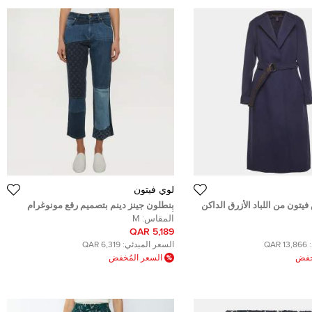
لوي فيتون
تون من اللباد الأزرق الداكن
بنطلون جينز دينم بتصميم رقع مونوغرام
مقاس متوسط (ميديم)
أزرق لويس فيتون ميديام/خصر 32 بوصة
المقاس:
M
5,189 QAR
13,866 QAR
السعر المبدئي:
6,319 QAR
ُخفض
السعر المُخفض