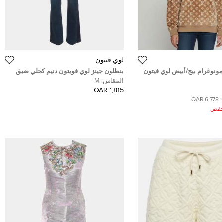
لوي فيتون
نوغرام بيج/أبيض لوي فيتون
بنطلون جينز لوي فويتون دنيم كحلي ضيق
سمول)
مقاس وسط 30 بوصة
المقاس:
M
1,815 QAR
6,778 QAR
ُخفض