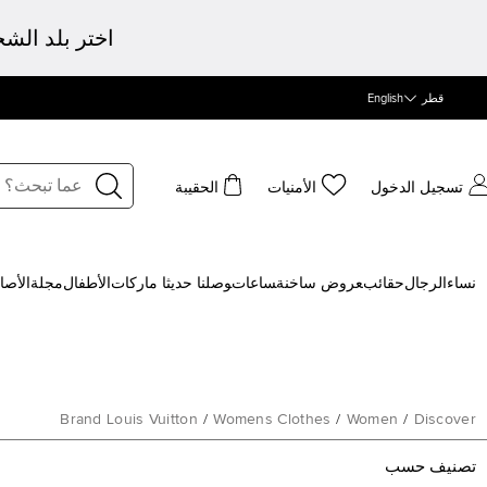
اختر بلد الش
قطر
English
تسجيل الدخول
الأمنيات
الحقيبة
نساء
الرجال
حقائب
‍عروض ساخنة
‍ساعات
‍وصلنا حديثا
‍ ماركات
الأطفال
مجلة
الأصا
Brand Louis Vuitton
/
Womens Clothes
/
Women
/
Discover
تصنيف حسب