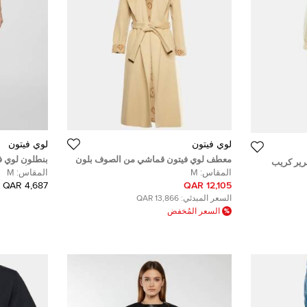
لوي فيتون
لوي فيتون
معطف لوي فيتون قماشي من الصوف بلون
بنطلون لوي ف
ير كريب
البيج مع حزام طويل مقاس متوسط (ميديم)
شعار أسود م
المقاس:
M
المقاس:
M
 المقاس
4,687 QAR
12,105 QAR
السعر المبدئي:
13,866 QAR
السعر المُخفض