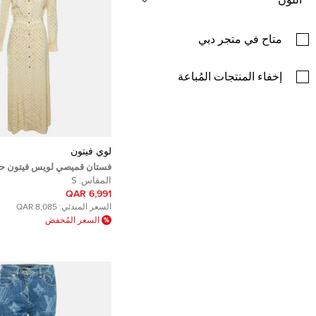
اللون
متاح في متجر دبي
إخفاء المنتجات المُباعة
لوي فيتون
فستان قميصي لويس فيتون حر
مغسول بلون أصفر زبدي صغير
المقاس:
S
6,991 QAR
السعر المبدئي:
8,085 QAR
السعر المُخفض