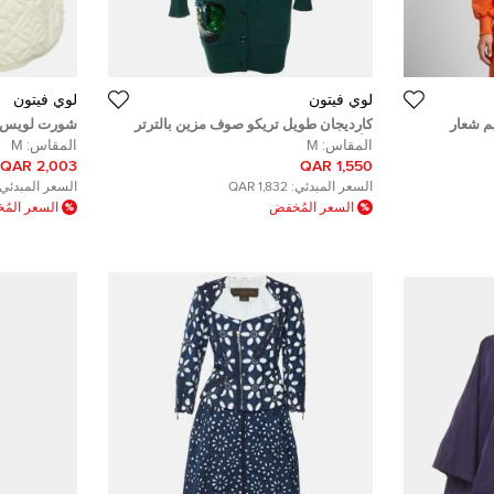
لوي فيتون
لوي فيتون
م شعار
كارديجان طويل تريكو صوف مزين بالترتر
شورت لويس ف
 مقاس صغير
الأخضر لوي فيتون ميديوم
مقاس متوس
المقاس:
M
المقاس:
M
2,003 QAR
1,550 QAR
السعر المبدئي:
1,832 QAR
السعر المبدئي:
السعر المُخفض
السعر الم