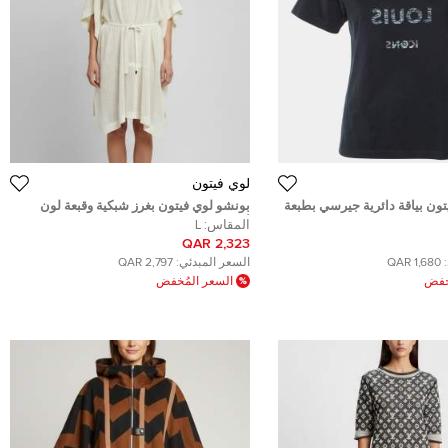
لوي فيتون
ون بياقة دائرية جيرسي بطبعة
بونشو لوي فيتون بغرز شبكية وقبعة لون
قاس صغير
أبيض مقاس كبير
المقاس:
L
2,323 QAR
1,680 QAR
السعر المبدئي:
2,797 QAR
ُخفض
السعر المُخفض