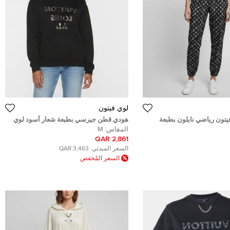
لوي فيتون
يتون رياضي نايلون بطبعة
هودي قطن جيرسي بطبعة شعار أسود لوي
قاس متوسط (ميديم)
فيتون مقاس متوسط (ميديم)
المقاس:
M
2,861 QAR
السعر المبدئي:
3,463 QAR
السعر المُخفض