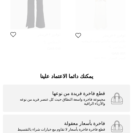
لوفرز + فريندز
لوفرز + فريندز
طقم تنورة ماكسي وتوب كروشيه
المقاس:
S
كستريل أوف وايت لافرز آند فريندز
المقاس:
S
مقاس صغير - سمول
518 QAR
951 QAR
السعر المبدئي:
1,127 QAR
يمكنك دائما الاعتماد علينا
قطع فاخرة فريدة من نوعها
مجموعة فاخرة واسعة النطاق حيث كل عنصر فريد من نوعه
والأزياء الراقية
فاخرة بأسعار معقولة
قطع فاخرة فاخرة بأسعار لا تقاوم مع خيارات شراء بالتقسيط