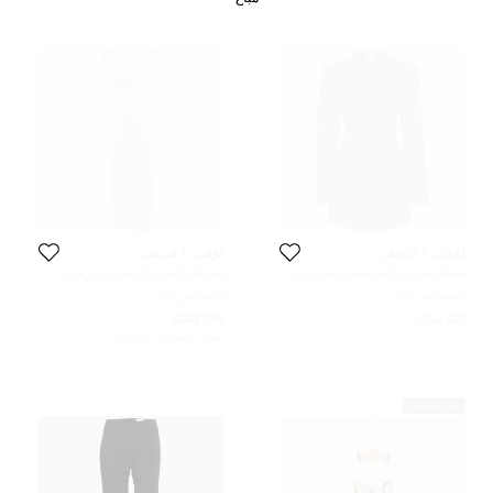
لوفرز + فريندز
لوفرز + فريندز
فستان بلايزر بأكمام طويلة من مزيج
فســتان لافرــز آند فرــيندز رمادي
الصوف الرمادي لافرز آند فريندز صغير
ميلانج جيرسي ضيق متوسط (ميديوم)
المقاس:
XS
المقاس:
M
جداً
581 QAR
621 QAR
السعر المبدئي:
631 QAR
غير مستعمل