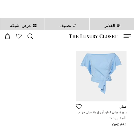
الفلاتر
تصنيف
عرض: شبكة
صالح لغاية
00
day
:
00
ساعة
:
undefined
دقائق
:
00
ثانية
ميلي
بلوزة ميلي قطن أزرق بتفصيل حزام
ربط على الكتف مقاس صغير
المقاس:
S
664 QAR