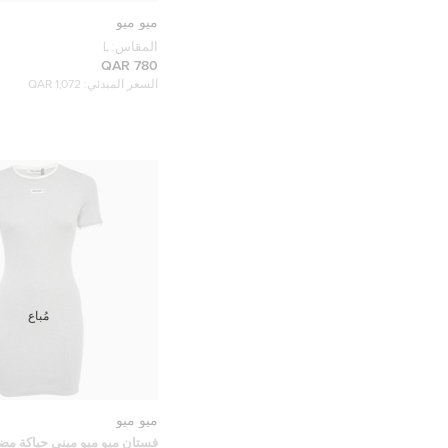
ميو ميو
المقاس:
L
780 QAR
السعر المبدئي:
1,072 QAR
مُباع
ميو ميو
فستان ميو ميو ميني حياكة مضل