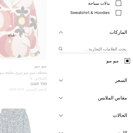
بذلات سباحة
Sweatshirt & Hoodies
الماركات
مُباع
ميو ميو
ميو ميو
معطف ميو ميو تيري بطبعة مور
الألوان مقاس صغير - سمول
المقاس:
S
السعر
799 QAR
السعر المبدئي:
1,513 QAR
مقاس الملابس
الحالات