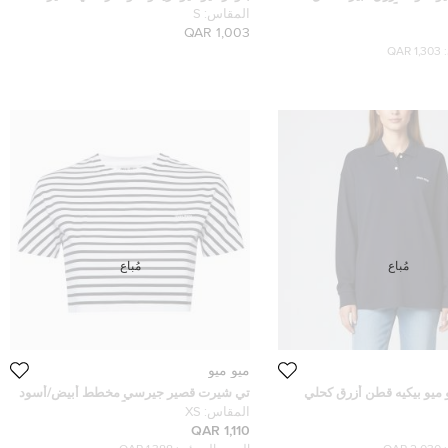
غير جداً ( إكس سمول )
مقاس صغير ( سمول )
المقاس:
S
1,003 QAR
1,303 QAR
مُباع
مُباع
ميو ميو
ميو بيكيه قطن أزرق كحلي
تي شيرت قصير جيرسي مخطط أبيض/أسود
 مقاس كبير
ميو ميو مقاس صغير جداً - إكس سمول
المقاس:
XS
1,110 QAR