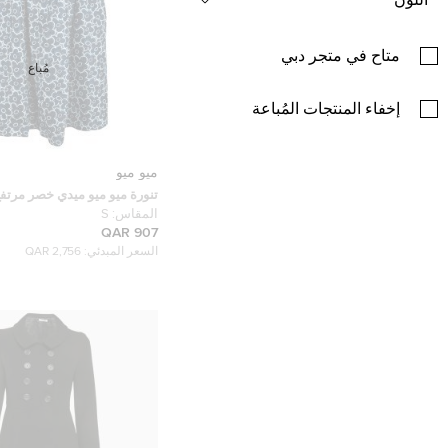
اللون
متاح في متجر دبي
مُباع
إخفاء المنتجات المُباعة
ميو ميو
تنورة ميو ميو ميدي خصر مرتف
طباعة زهور زرقاء S
المقاس:
S
907 QAR
السعر المبدئي:
2,756 QAR