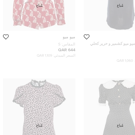
مُباع
مُباع
ميو ميو
ميو ميو كشمير و حرير كحلي
المقاس:
S
ط
644 QAR
السعر المبدئي:
1,109 QAR
1,060 QAR
مُباع
مُباع