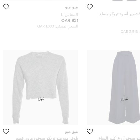
ميو ميو
كشمير أسود تريكو مضلع
المقاس:
L
931 QAR
السعر المبدئي:
1,003 QAR
3,516 QAR
مُباع
مُباع
ميو ميو
يو صوف أزرق كبير الساق
بلوفر ميو ميو تريكو صوف رمادي قصير