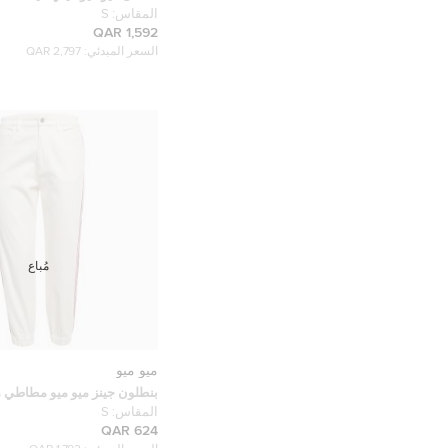
شعار رمادي حجم صغير
المقاس:
S
1,592 QAR
السعر المبدئي:
2,797 QAR
مُباع
ميو ميو
بنطلون جينز ميو ميو مطاطي
صغير مقاس خصر 27 بوصة
المقاس:
S
624 QAR