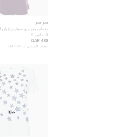
ميو ميو
معطف ميو ميو صوف بيج بأزرار
طويل مقاس صغير - سمول
المقاس:
S
488 QAR
السعر المبدئي:
1,435 QAR
مُباع