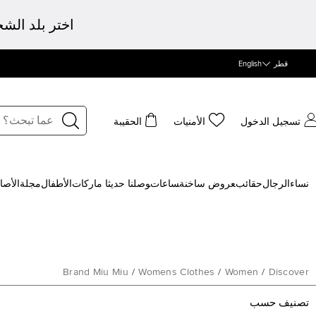
اختر بلد الش
قطر
English
تسجيل الدخول
الأمنيات
الحقيبة
نساء
الرجال
حقائب
‍عروض ساخنة
‍ساعات
‍وصلنا حديثا
‍ ماركات
الأطفال
مجلة
الأصا
Brand Miu Miu
/
Womens Clothes
/
Women
/
Discover
تصنيف حسب