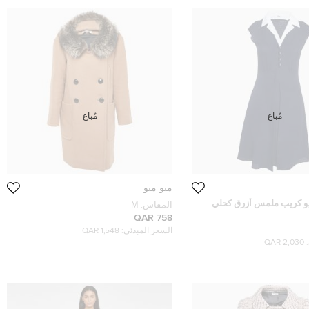
مُباع
مُباع
ميو ميو
يو كريب ملمس أزرق كحلي
المقاس:
M
قصير متوسط
758 QAR
السعر المبدئي:
1,548 QAR
2,030 QAR