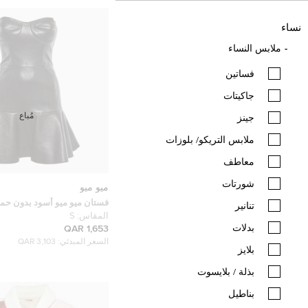
نساء
ملابس النساء
فساتين
جاكيتات
مُباع
جينز
ملابس التريكو/ بلوزات
معاطف
شورتات
ميو ميو
فستان ميو ميو أسود بدون حما
تنانير
الطبيعي صغير
المقاس:
S
بدلات
1,653 QAR
السعر المبدئي:
3,103 QAR
بلايز
بذلة / بلايسوت
بناطيل