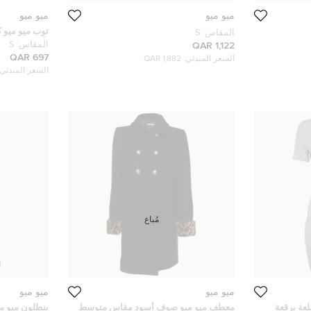
ميو ميو
ميو ميو
توب ميو ميو 
المقاس:
S
بأكمام قصيرة S
المقاس:
S
1,122 QAR
697 QAR
السعر المبدئي:
1,882 QAR
السعر المبدئي:
مُباع
ميو ميو
ميو ميو
عة برقعة
معطف ميو ميو صوف أسود مقاس متوسط
بنطلون ميو م