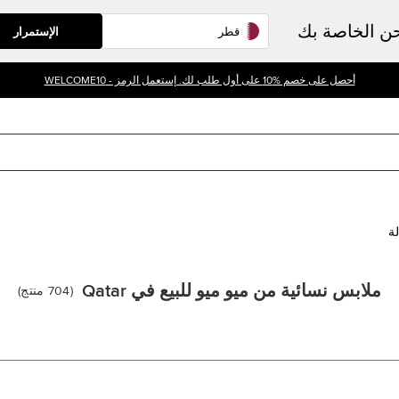
حن الخاصة بك
الإستمرار
أحصل على خصم %10 على أول طلب لك. إستعمل الرمز - WELCOME10
لة
ملابس نسائية من ميو ميو للبيع في Qatar
(
704
منتج
)