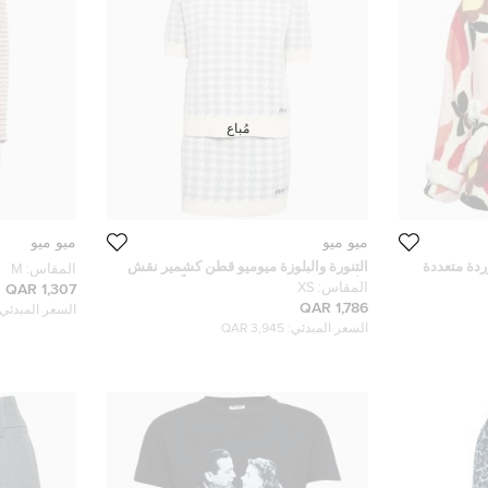
مُباع
ميو ميو
ميو ميو
دة متعددة
التنورة والبلوزة ميوميو قطن كشمير نقش
المقاس:
M
الأقدام زرقاء صغيرة / صغيرة جداً
المقاس:
XS
1,307 QAR
1,786 QAR
السعر المبدئي:
السعر المبدئي:
3,945 QAR