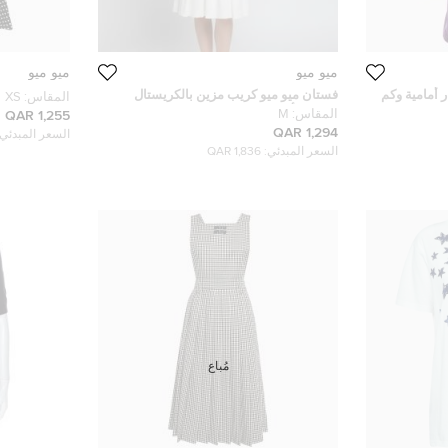
ميو ميو
ميو ميو
 أمامية وكم
فستان ميو ميو كريب مزين بالكريستال
المقاس:
XS
كريمي بأكمام طويلة مقاس وسط
المقاس:
M
1,255 QAR
1,294 QAR
السعر المبدئي:
السعر المبدئي:
1,836 QAR
مُباع