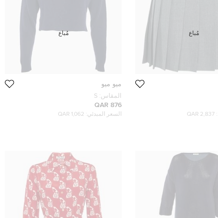
مُباع
مُباع
ميو ميو
المقاس:
S
876 QAR
2,837 QAR
السعر المبدئي:
1,062 QAR