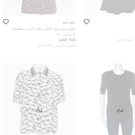
ميو ميو
بلوزة ميو ميو دانتيل مقلم كريب مطبوع
زهور أزرق كحلي صغير جدًا
المقاس:
XS
744 QAR
1,360 QAR
السعر المبدئي:
840 QAR
مُباع
مُباع