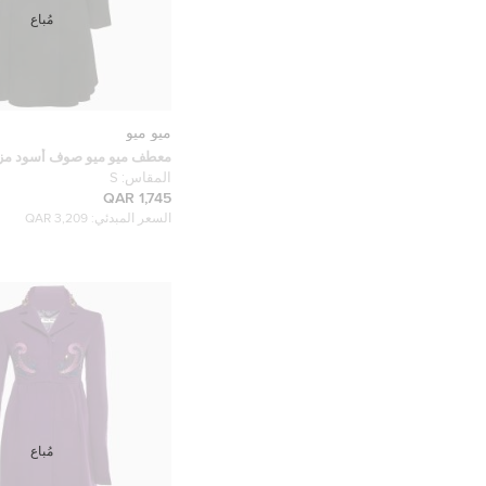
مُباع
ميو ميو
معطف ميو ميو صوف أسود مزد
مقاس صغير (سمول)
المقاس:
S
1,745 QAR
السعر المبدئي:
3,209 QAR
مُباع