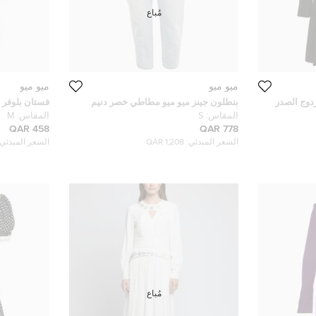
مُباع
ميو ميو
ميو ميو
وج الصدر
بنطلون جينز ميو ميو مطاطي خصر دنيم
فستان بلوفر 
أزرق صغير
مقاس متوس
المقاس:
S
المقاس:
M
458 QAR
778 QAR
السعر المبدئي:
1,208 QAR
السعر المبدئي:
مُباع