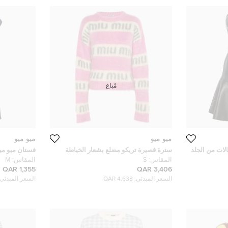
مُباع
ميو ميو
ميو ميو
لات من الجلد
سترة قصيرة تريكو مضلع بشعار الخياطة
فستان ميو م
بخطوط وردية ورمادية من ميو ميو مقاس
بدون أكمام 
المقاس:
S
المقاس:
M
صغير
1,355 QAR
3,406 QAR
السعر المبدئي:
4,638 QAR
السعر المبدئي: