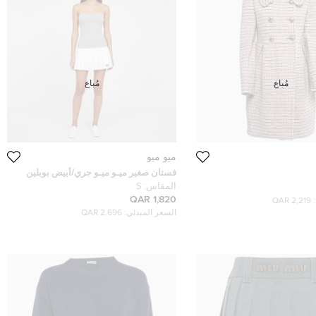
مُباع
مُباع
ميو ميو
فستان صغير ميـو ميـو جري/أبيض بوبلين
وجيرسي بدون حمالات
المقاس:
S
1,820 QAR
2,219 QAR
السعر المبدئي:
2,696 QAR