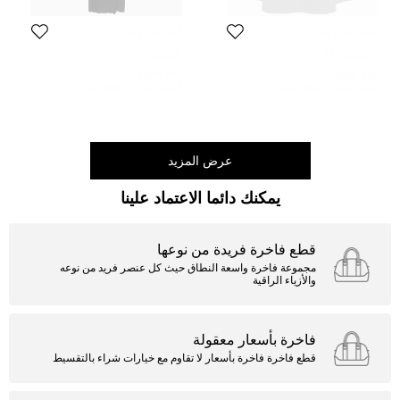
إيف سان لوران
إيف سان لوران
المقاس:
M
المقاس:
S
784 QAR
772 QAR
السعر المبدئي:
1,395 QAR
السعر المبدئي:
1,835 QAR
عرض المزيد
يمكنك دائما الاعتماد علينا
قطع فاخرة فريدة من نوعها
مجموعة فاخرة واسعة النطاق حيث كل عنصر فريد من نوعه
والأزياء الراقية
فاخرة بأسعار معقولة
قطع فاخرة فاخرة بأسعار لا تقاوم مع خيارات شراء بالتقسيط