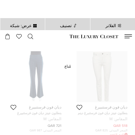
الفلاتر
تصنيف
عرض: شبكة
صالح لغاية
00
day
:
00
ساعة
:
undefined
دقائق
:
00
ثانية
مُباع
ديان فون فرستنبيرغ
ديان فون فرستنبيرغ
بنطلون جينز ديان فون فرستنبرغ دينم
بنطلون جينز ديان فون فرستنبيرغ
ضيق الطباعة الأحادية البيضاء مقاس
جوان دنيم ستريتش مرتفع واسع أزرق
المقاس:
M
المقاس:
M
وسط 30"<|disc_score|>1
داكن M
721 QAR
518 QAR
السعر المبدئي:
825 QAR
السعر المبدئي:
987 QAR
السعر المُخفض