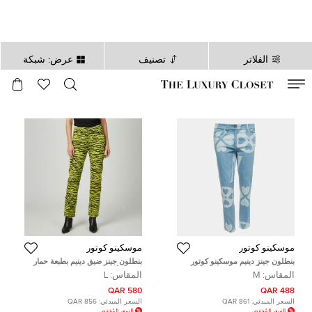
الفلاتر
تصنيف
عرض: شبكة
صالح لغاية
00
day
:
00
ساعة
:
undefined
دقائق
:
00
ثانية
موسكينو كوتور
موسكينو كوتور
بنطلون جينز دينيم موسكينو كوتور
بنطلون جينز ضيق دينيم بطبعة حمار
نقش شعار أزرق مقاس وسط 32
وحشي أصفر موسكينو كوتور مقاس
المقاس:
M
المقاس:
L
بوصة مقاس ميديم
وسط 32 بوصة مقاس كبير
580 QAR
488 QAR
السعر المبدئي:
861 QAR
السعر المبدئي:
856 QAR
السعر المُخفض
السعر المُخفض