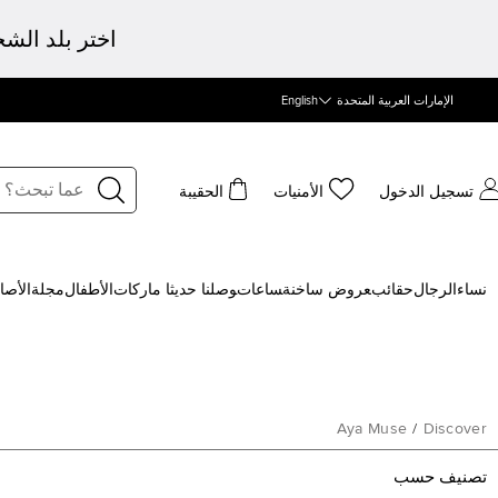
اختر بلد الش
الإمارات العربية المتحدة
English
تسجيل الدخول
الأمنيات
الحقيبة
نساء
الرجال
حقائب
‍عروض ساخنة
‍ساعات
‍وصلنا حديثا
‍ ماركات
الأطفال
مجلة
الأصا
Aya Muse
/
Discover
تصنيف حسب