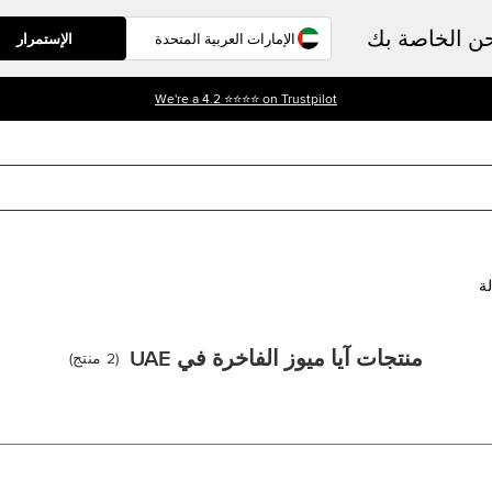
حن الخاصة بك
الإستمرار
We're a 4.2 ⭐⭐⭐⭐ on Trustpilot
لة
منتجات آيا ميوز الفاخرة في UAE
(
2
منتج
)