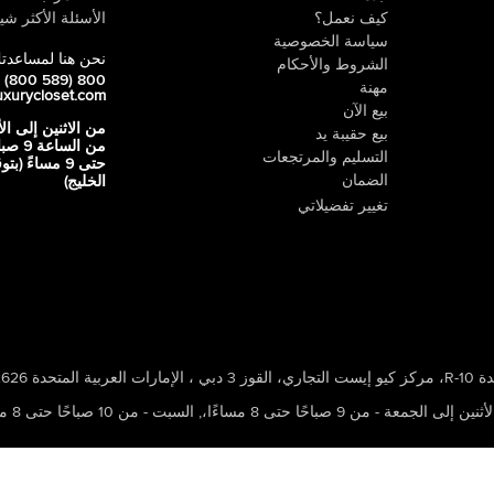
كيف نعمل؟
الأسئلة الأكثر شيو
سياسة الخصوصية
نحن هنا لمساعدت
الشروط والأحكام
800 LUX (800 589)
مهنة
uxurycloset.com
بيع الآن
من الاثنين إلى ال
بيع حقيبة يد
من الساعة 9
التسليم والمرتجعات
حتى 9 مساءً (ب
الضمان
الخليج)
تغيير تفضيلاتي
 ، الإمارات العربية المتحدة 502626
ين إلى الجمعة - من 9 صباحًا حتى 8 مساءًا،
,
السبت - من 10 صباحًا حتى 8 مساءًا،