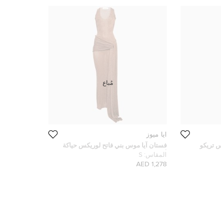
مُباع
آيا ميوز
س تريكو
فستان آيا موس بني فاتح لوريكس حياكة
(إكسترا
ألولا ماكسي صغير - سمول
المقاس:
S
1,278 AED