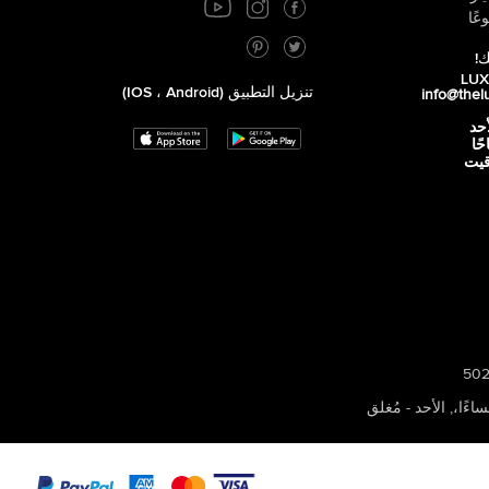
عًا
ك!
تنزيل التطبيق (iOS ، Android)
info@thel
أحد
 صباحًا
توقيت
,
الأحد - مُغلق