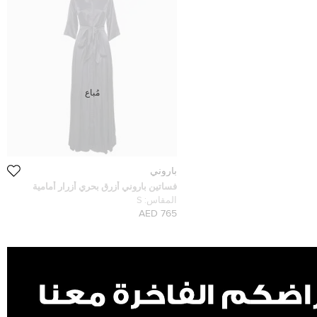
مُباع
باروني
فساتين باروني أزرق بحري أزرار أمامية
بحزام ماكسي مقاس صغير (سمول)
المقاس:
S
765 AED