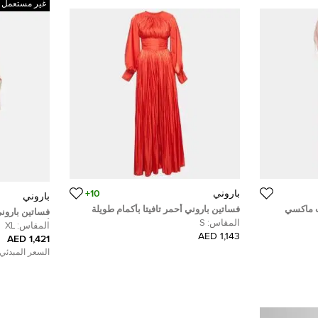
غير مستعمل
باروني
10+
باروني
ب ماكسي
فساتين باروني أحمر تافيتا بأكمام طويلة
فساتين بارون
متدلية مقاس صغير (سمول)
المقاس:
S
ألكميلا ماكسي
المقاس:
XL
1,143 AED
1,421 AED
السعر المبدئي: