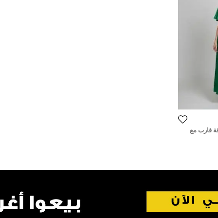
ة قارب مع
لارج)