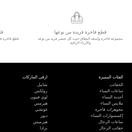
قطع فاخرة فريدة من نوعها
فا
مجموعة فاخرة واسعة النطاق حيث كل عنصر فريد من نوعه
قطع فاخرة فاخ
والأزياء الراقية
الفئات المميزة
ارقى الماركات
الحقائب
شانيل
ساعات النساء
رولكس
أحذية النساء
لوي فيتون
ملابس النساء
هيرمس
مجوهرات فاخرة
غوتشي
إكسسوارات النساء
ديور
ساعات الرجال
هيرميس
حقائب الرجال
برادا