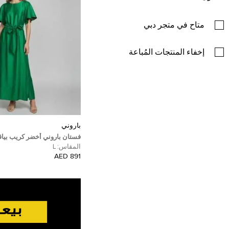
متاح في متجر دبي
إخفاء المنتجات المُباعة
باروني
فستان باروني أخضر كريب بياق
شق وحزام ماكسي مقاس كبير (
المقاس:
L
891 AED