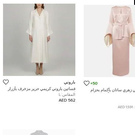
باروني
50+
فساتين باروني كريمي حرير مزخرف بأزرار
ي زهري ساتان بأكمام بحزام
أمامية طويل ماكسي مقاس كبير (لارج)
المقاس:
L
 مقاس كبير جداً (إكس لارج)
562 AED
1,591 AED