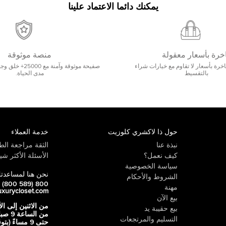
يمكنك دائما الاعتماد علينا
خرة بأسعار معقولة
منصة موثوقة
رة بأسعار لا تقاوم مع خيارات شراء
صفيحة موثوقة وآمنة 
بالتقسيط
مدى الحياة.
حول ذا لاكشري كلوزيت
خدمة العملاء
نبذة عنا
الثقة مراجعة الطي
كيف نعمل؟
الأسئلة الأكثر شيو
سياسة الخصوصية
نحن هنا لمساعدت
الشروط والأحكام
800 LUX (800 589)
مهنة
uxurycloset.com
بيع الآن
من الاثنين إلى ال
بيع حقيبة يد
من الساعة 9
التسليم والمرتجعات
حتى 9 مساءً (ب