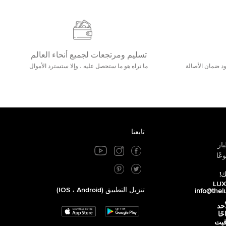
تسليم ومرتجعات لجميع أنحاء العالم
مع 25000+ خلق وجود ضمان الأصالة
ما تراه هو ما ستحصل عليه ، وإلا ستسترد الأموال
تابعنا
ار
عًا
ك!
تنزيل التطبيق (iOS ، Android)
info@thel
أحد
 صباحًا
توقيت