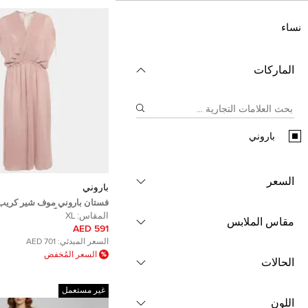
نساء
الماركات
باروني
السعر
باروني
فستان باروني موف شير كري
مقاس كبير جداً (إكس لارج)
المقاس:
XL
مقاس الملابس
591 AED
السعر المبدئي:
701 AED
السعر المُخفض
الحالات
غير مستعمل
اللون