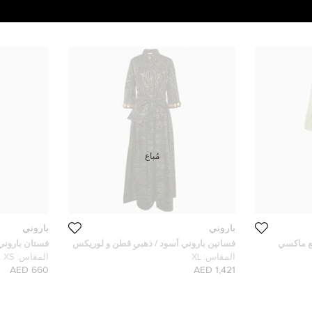
مُباع
باروني
باروني
ع ماكسي
فساتين باروني أسود / ذهبي قطن و لوريكس
فستان باروني
زينيا ماكسي مقاس كبير جداً (إكس لارج)
مقاس صغير (
المقاس:
XL
المقاس:
XS
660 AED
1,421 AED