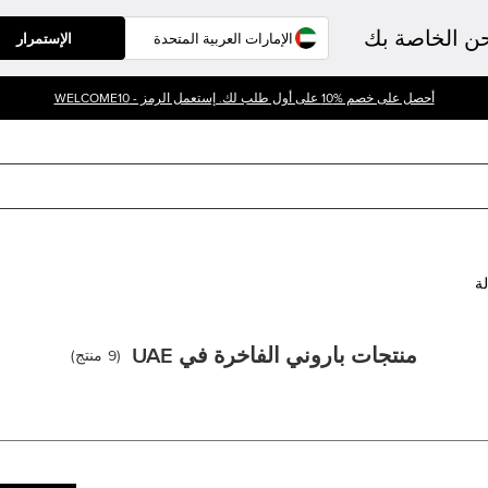
حن الخاصة بك
الإستمرار
أحصل على خصم %10 على أول طلب لك. إستعمل الرمز - WELCOME10
لة
منتجات باروني الفاخرة في UAE
(
9
منتج
)