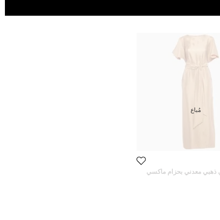
مُباع
 ذهبي معدني بحزام ماكسي
إكس سمول)