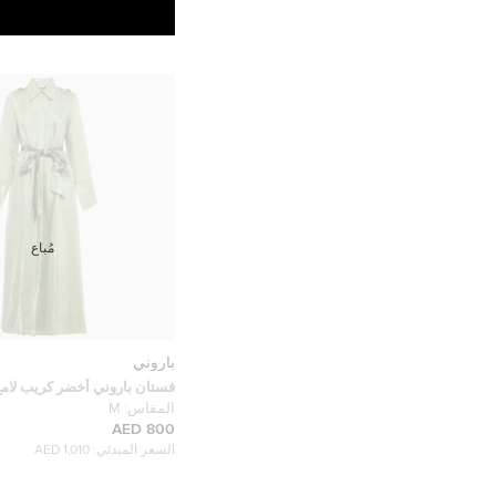
مُباع
باروني
فستان باروني أخضر كريب لام
مقاس متوسط (ميديم)
المقاس:
M
800 AED
السعر المبدئي:
1,010 AED