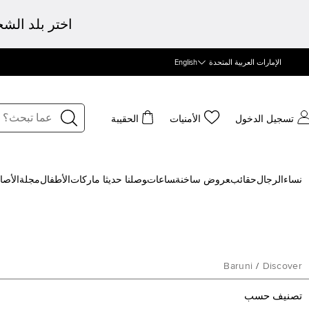
اختر بلد الش
الإمارات العربية المتحدة
English
تسجيل الدخول
الأمنيات
الحقيبة
نساء
الرجال
حقائب
‍عروض ساخنة
‍ساعات
‍وصلنا حديثا
‍ ماركات
الأطفال
مجلة
الأصا
Baruni
/
Discover
تصنيف حسب