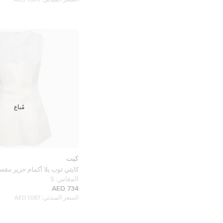
السعر المبدئي:
1,689 AED
مُباع
كيت
كايتي توب بلا أكمام حرير م
كريمي صغير
المقاس:
S
734 AED
السعر المبدئي:
1,087 AED