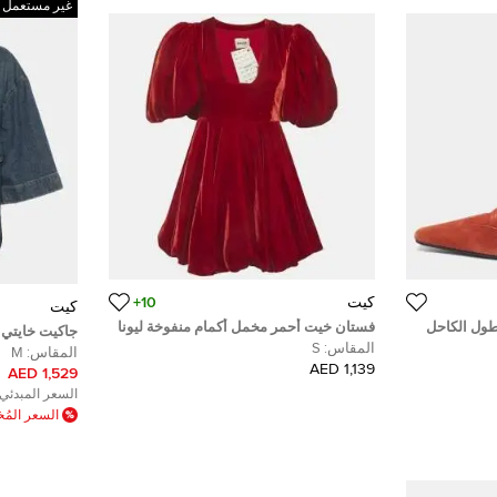
غير مستعمل
كيت
10+
كيت
طول الكاحل
فستان خيت أحمر مخمل أكمام منفوخة ليونا
جاكيت خايتي
قصير مقاس صغير
المقاس:
S
متوسط (ميديا
المقاس:
M
1,139 AED
1,529 AED
السعر المبدئي:
السعر الم