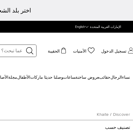
اختر بلد الش
الإمارات العربية المتحدة
English
تسجيل الدخول
الأمنيات
الحقيبة
نساء
الرجال
حقائب
‍عروض ساخنة
‍ساعات
‍وصلنا حديثا
‍ ماركات
الأطفال
مجلة
الأصا
Khaite
/
Discover
تصنيف حسب