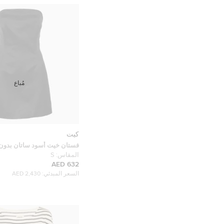
مُباع
كيت
فستان خيت أسود ساتان بدون 
مقاس صغير
المقاس:
S
632 AED
السعر المبدئي:
2,430 AED