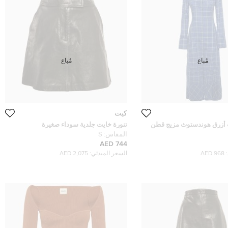
مُباع
مُباع
كيت
 أزرق هوندستوث مزيج قطن
تنورة خايت جلدية سوداء صغيرة
مقـاس صـغـيـر
المقاس:
S
744 AED
968 AED
السعر المبدئي:
2,075 AED