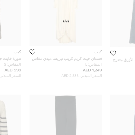
مُباع
كيت
كيت
فستان خيت كريم كريب نيريسا ميدي مقاس
تنورة خايت ج
 الأزرق متدرج
كبير - لارغ
صغيرة
المقاس:
L
المقاس:
S
بوصة
999 AED
1,249 AED
السعر المبدئي:
2,835 AED
السعر المبدئي: