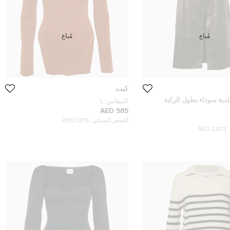
مُباع
مُباع
كيت
لدية سوداء بطول الركبة
المقاس:
L
585 AED
السعر المبدئي:
1,276 AED
2,073 AED