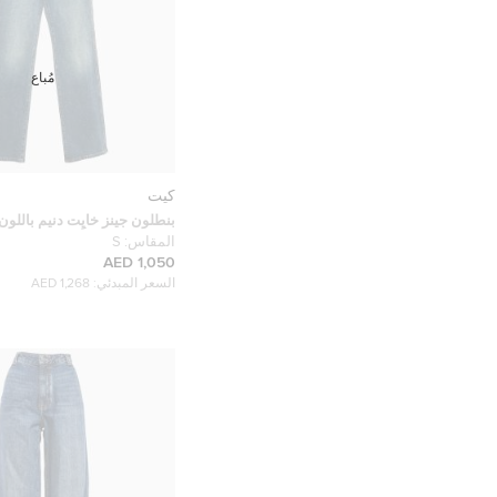
مُباع
كيت
بنطلون جينز خايِت دنيم باللون
مستقيم الساق مقاس صغير وسط 29 
المقاس:
S
1,050 AED
السعر المبدئي:
1,268 AED