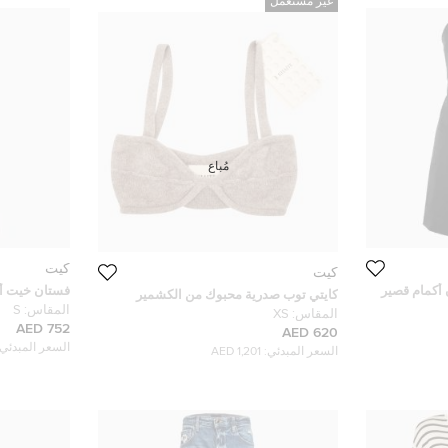
غير مستعمل
مُباع
كيت
كيت
أكمام قصير
فستان خيت أس
كايتي توب صدرية محبوك من الكشمير
ميدي مقاس ص
المقاس:
S
رمادي إيدا صغير جدًا
المقاس:
XS
752 AED
620 AED
السعر المبدئي:
السعر المبدئي:
1,201 AED