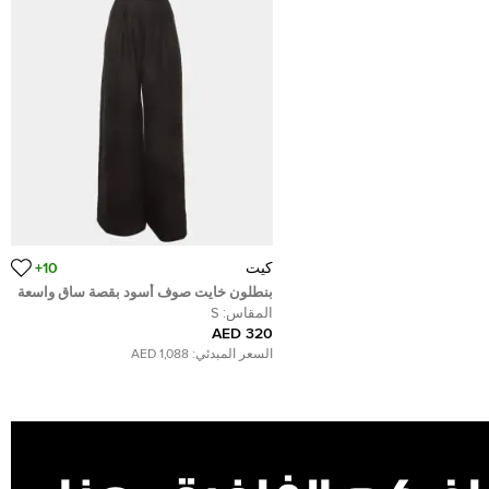
كيت
10+
بنطلون خايت صوف أسود بقصة ساق واسعة
مقاس صغير - سمول
المقاس:
S
320 AED
السعر المبدئي:
1,088 AED