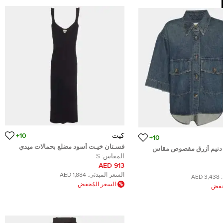
كيت
10+
10+
فسـتان خيـت أسود مضلع بحمالات ميدي
 دنيم أزرق مقصوص مقاس
مقاس صغير
المقاس:
S
م)
913 AED
السعر المبدئي:
1,884 AED
3,438 AED
السعر المُخفض
ُخفض