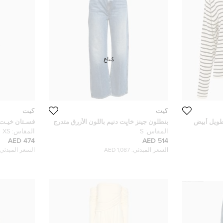
مُباع
كيت
كيت
ويل أبيض
بنطلون جينز خايِت دنيم باللون الأزرق متدرج
فسـتان خيـت
مستقيم الساق مقاس صغير وسط 29 بوصة
دانييلا ميدي 
المقاس:
S
المقاس:
XS
474 AED
514 AED
السعر المبدئي:
1,087 AED
السعر المبدئي: