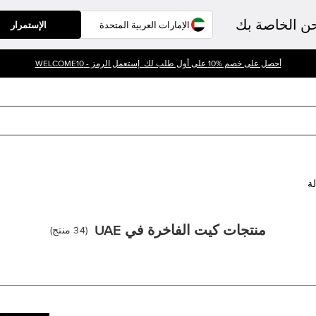
حن الخاصة بك
الإستمرار
أحصل على خصم %10 على أول طلب لك. إستعمل الرمز - WELCOME10
لة
منتجات كيت الفاخرة في UAE
(
34
منتج
)