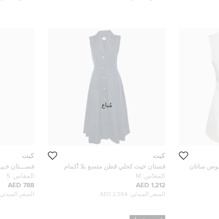
مُباع
كيت
كيت
قصوص ساتان
فستان خيت كحلي قطن متسع بلا أكمام
فســـتان خـيـ
ميدي مقاس متوسط
ريــتــشـــد ف
المقاس:
M
المقاس:
S
مقـــاس صــغـ
788 AED
1,212 AED
السعر المبدئي:
2,554 AED
السعر المبدئي: