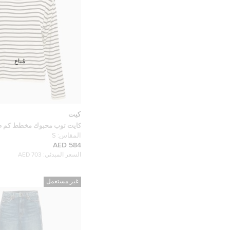
مُباع
كيت
كايت توب محبوك مخطط كم ط
مائل للصفرة صغير
المقاس:
S
584 AED
السعر المبدئي:
703 AED
غير مستعمل