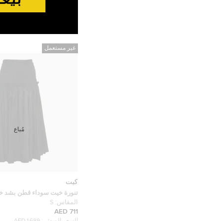
غير مستعمل
مُباع
كيت
تنورة خيت سوداء قطن بشد خ
ميدي
المقاس:
S
711 AED