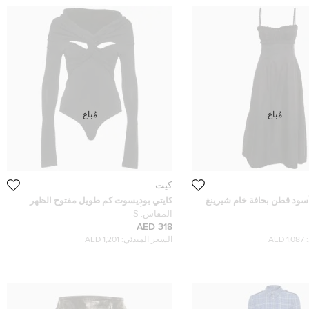
مُباع
مُباع
كيت
ود قطن بحافة خام شيرينغ
كايتي بوديسوت كم طويل مفتوح الظهر
غير
جيرسي أسود صغير
المقاس:
S
318 AED
1,087 AED
السعر المبدئي:
1,201 AED