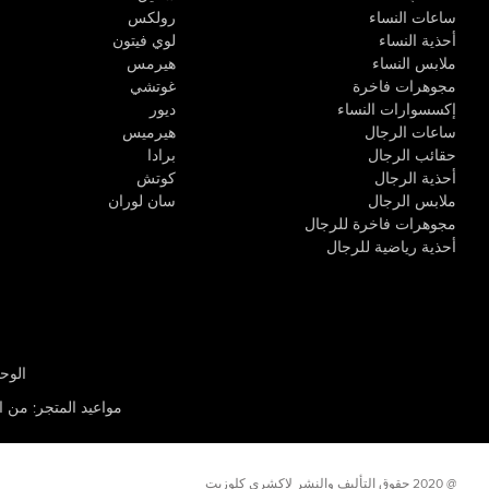
ساعات النساء
رولكس
أحذية النساء
لوي فيتون
ملابس النساء
هيرمس
مجوهرات فاخرة
غوتشي
إكسسوارات النساء
ديور
ساعات الرجال
هيرميس
حقائب الرجال
برادا
أحذية الرجال
كوتش
ملابس الرجال
سان لوران
مجوهرات فاخرة للرجال
أحذية رياضية للرجال
الوحدة R-10، مركز كيو إيست التجاري، القوز 3 دبي
مواعيد المتجر
:
من الأثن
@ 2020 حقوق التأليف والنشر لاكشري كلوزيت