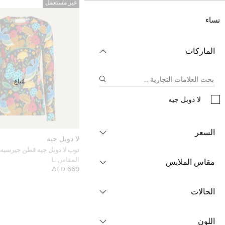
غير مستعمل
نساء
الماركات
مُباع
لا دوبل جيه
السعر
لا دوبل جيه
توب لا دوبل جيه قطن جيرسيه
الألوان L
المقاس:
L
مقاس الملابس
669 AED
الحالات
اللون