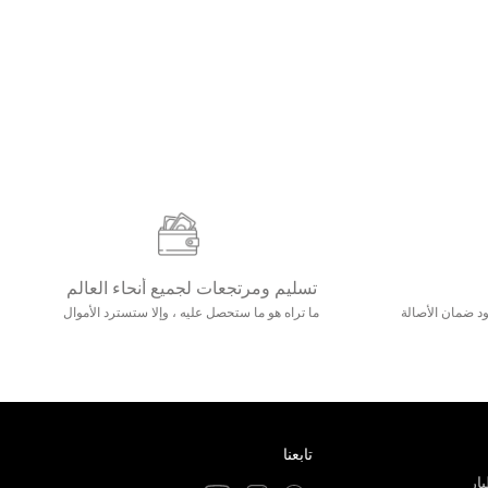
تسليم ومرتجعات لجميع أنحاء العالم
مع 25000+ خلق وجود ضمان الأصالة
ما تراه هو ما ستحصل عليه ، وإلا ستسترد الأموال
تابعنا
ار