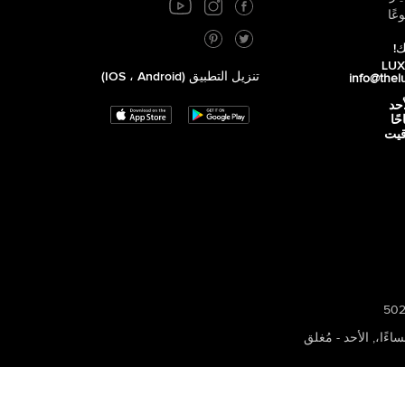
عًا
ك!
تنزيل التطبيق (iOS ، Android)
info@thel
أحد
 صباحًا
توقيت
,
الأحد - مُغلق