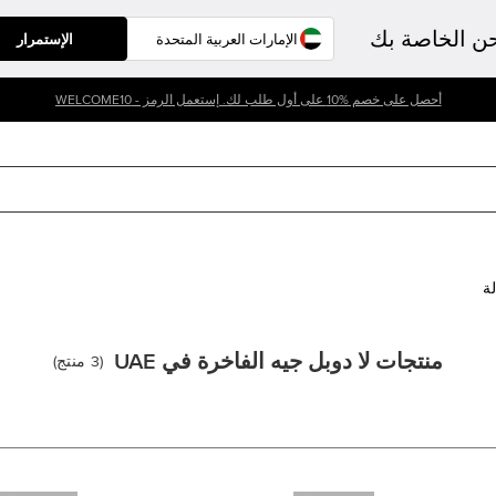
حن الخاصة بك
الإستمرار
أحصل على خصم %10 على أول طلب لك. إستعمل الرمز - WELCOME10
لة
منتجات لا دوبل جيه الفاخرة في UAE
(
3
منتج
)