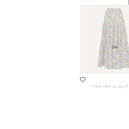
مُباع
لا دوبل جيه قطن طبقات
 الألوان L