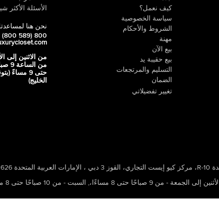
كيف نعمل؟
الأسئلة الأكثر شيو
سياسة الخصوصية
نحن هنا لمساعدت
الشروط والأحكام
800 LUX (800 589)
مهنة
uxurycloset.com
بيع الآن
من الاثنين إلى ال
بيع حقيبة يد
من الساعة 9
التسليم والمرتجعات
حتى 9 مساءً (ب
الضمان
الخليج)
تغيير تفضيلاتي
 ، الإمارات العربية المتحدة 502626
ين إلى الجمعة - من 9 صباحًا حتى 8 مساءًا،
,
السبت - من 10 صباحًا حتى 8 مساءًا،