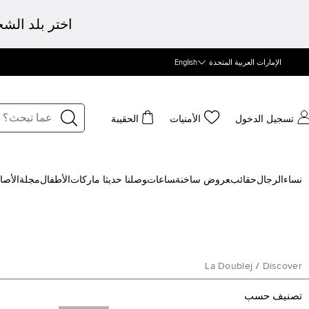
اختر بلد الش
الإمارات العربية المتحدة
English
تسجيل الدخول
الأمنيات
الحقيبة
نساء
الرجال
حقائب
‍عروض ساخنة
‍ساعات
‍وصلنا حديثا
‍ ماركات
الأطفال
مجلة
الأصا
La Doublej
/
Discover
تصنيف حسب