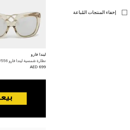
إخفاء المنتجات المُباعة
ليندا فارو
الحجم رمادية/فضية مرآة
699 AED