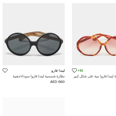
10+
ليندا فارو
يندا فاروا بنية على شكل كبير
نظارة شمسية ليندا فاروا سوداء/ذهبية
سلحفاةրման
LFL/67/18 دائرية
660 AED