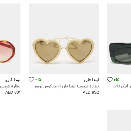
10+
ليندا فارو
10+
ليندا فارو
نظارة شمسية ليندا فاروا أخضر أتيكو 3/13
نظارة شمسية ليندا فاروا × ماركوس لوبفر
نظارة شمسية ل
شكل قلب بقصات ذهبية/سوداء لامعة
الحجم بقرون ال
891 AED
892 AED