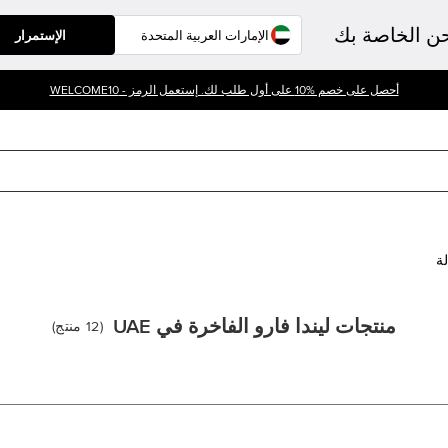
حن الخاصة بك
الإستمرار
أحصل على خصم %10 على أول طلب لك. إستعمل الرمز - WELCOME10
لة
منتجات ليندا فارو الفاخرة في UAE
(
12
منتج
)