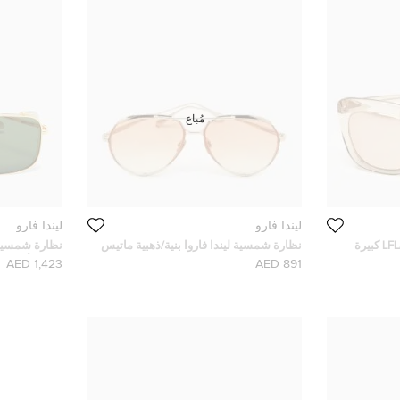
مُباع
ليندا فارو
ليندا فارو
نظارة شمسية ليندا فارو LFL/556 كبيرة
نظارة شمسية ليندا فاروا بنية/ذهبية ماتيس
طيار متدرج
الحجم أخضر/ذ
1,423 AED
891 AED