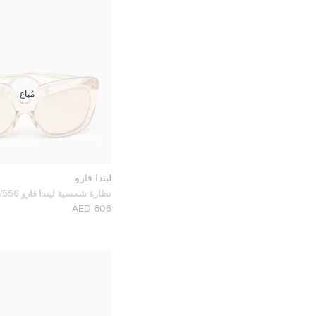
مُباع
ليندا فارو
الحجم بنية/ ذهبية وردية
606 AED