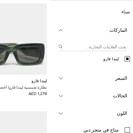
نساء
الماركات
ليندا فارو
السعر
ليندا فارو
مربعة
1,278 AED
الحالات
اللون
متاح في متجر دبي