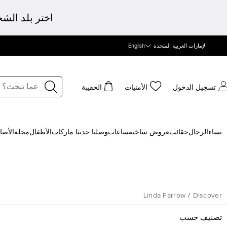
اختر بلد الش
الإمارات العربية المتحدة
English
تسجيل الدخول
الأمنيات
الحقيبة
نساء
الرجال
حقائب
‍عروض ساخنة
‍ساعات
‍وصلنا حديثا
‍ ماركات
الأطفال
مجلة
الأصا
Linda Farrow
/
Discover
تصنيف حسب