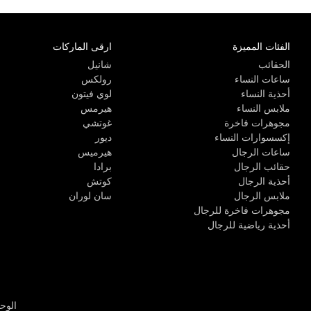
الفئات المميزة
ارقى الماركات
الحقائب
شانيل
ساعات النساء
رولكس
أحذية النساء
لوي فيتون
ملابس النساء
هيرمس
مجوهرات فاخرة
غوتشي
إكسسوارات النساء
ديور
ساعات الرجال
هيرميس
حقائب الرجال
برادا
أحذية الرجال
كوتش
ملابس الرجال
سان لوران
مجوهرات فاخرة للرجال
أحذية رياضية للرجال
الوحدة R-10، مركز كيو إيست التجاري، القوز 3 دبي