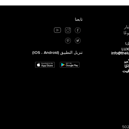
تابعنا
ار
عًا
ك!
تنزيل التطبيق (iOS ، Android)
info@thel
أحد
 صباحًا
توقيت