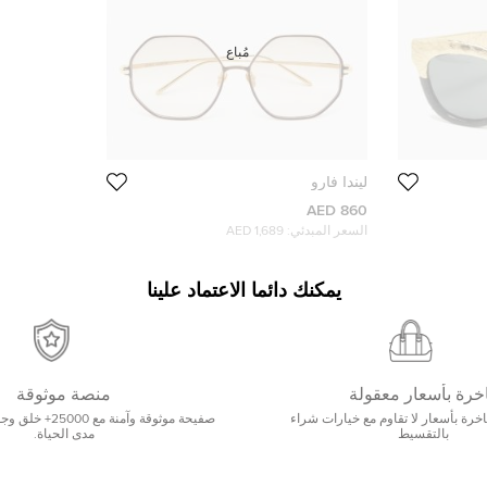
مُباع
ليندا فارو
860 AED
السعر المبدئي:
1,689 AED
يمكنك دائما الاعتماد علينا
خرة بأسعار معقولة
منصة موثوقة
رة بأسعار لا تقاوم مع خيارات شراء
صفيحة موثوقة وآمنة 
بالتقسيط
مدى الحياة.