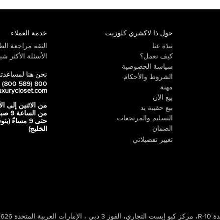
حول ذا لاكشري كلوزيت
خدمة العملاء
نبذة عنا
الثقة مراجعة الطي
كيف نعمل؟
الأسئلة الأكثر شيو
سياسة الخصوصية
نحن هنا لمساعدت
الشروط والأحكام
800 LUX (800 589)
مهنة
uxurycloset.com
بيع الآن
من الاثنين إلى ال
بيع حقيبة يد
من الساعة 9
التسليم والمرتجعات
حتى 9 مساءً (ب
الضمان
الخليج)
تغيير تفضيلاتي
 ، الإمارات العربية المتحدة 502626