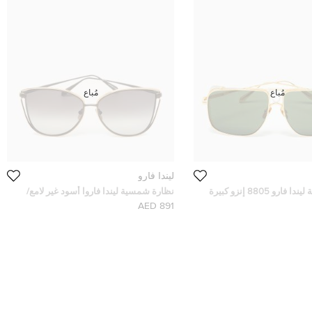
مُباع
مُباع
ليندا فارو
نظارة شمسية ليندا فارو 8805 إنزو كبيرة
نظارة شمسية ليندا فاروا أسود غير لامع/
هبي اللون
ذهبي اللمعان 8642 ديناه فراشة
891 AED