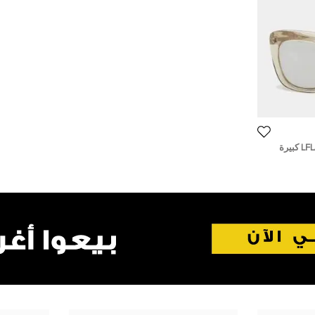
نظارة شمسية ليندا فارو LFL/556 كبيرة