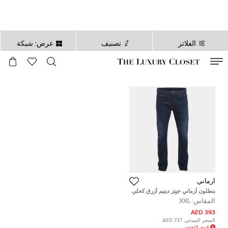
الفلاتر
تصنيف
عرض: شبكة
صالح لغاية
00
day
:
00
ساعة
:
undefined
دقائق
:
00
ثانية
أرماني
بنطلون أرماني جينز دينيم أزرق كحلي
مستقيم واسع جداً على الخصر 40
المقاس:
XXL
بوصة
393 AED
السعر المبدئي:
737 AED
السعر المُخفض