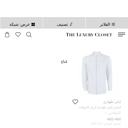
الفلاتر
تصنيف
عرض: شبكة
صالح لغاية
00
day
:
00
ساعة
:
undefined
دقائق
:
00
ثانية
مُباع
إيلي طهاري
قميص إيلي طهاري أزرق كاروهات
بأكمام طويلة أزرار أمامية L
المقاس:
L
450 AED
السعر المبدئي:
610 AED