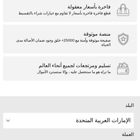
فاخرة بأسعار معقولة
قطع فاخرة فاخرة بأسعار لا تقاوم مع خيارات شراء بالتقسيط
منصة موثوقة
صفيحة موثوقة وآمنة مع 25000+ خلق وجود ضمان الأصالة مدى
الحياة.
تسليم ومرتجعات لجميع أنحاء العالم
ما تراه هو ما ستحصل عليه ، وإلا ستسترد الأموال
البلد
الإمارات العربية المتحدة
العملة