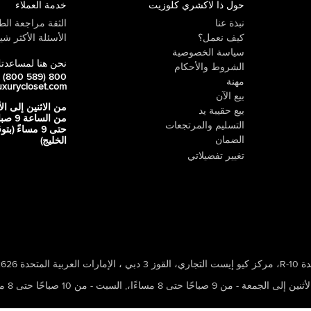
حول ذا لاكشري كلوزيت
خدمة العملاء
نبذة عنا
الثقة مراجعة الطي
كيف نعمل؟
الأسئلة الأكثر شيو
سياسة الخصوصية
نحن هنا لمساعدت
الشروط والأحكام
800 LUX (800 589)
مهنة
uxurycloset.com
بيع الآن
من الاثنين إلى ال
بيع حقيبة يد
من الساعة 9
التسليم والمرتجعات
حتى 9 مساءً (ب
الضمان
الخليج)
تغيير تفضيلاتي
 ، الإمارات العربية المتحدة 502626
ين إلى الجمعة - من 9 صباحًا حتى 8 مساءًا،
,
السبت - من 10 صباحًا حتى 8 مساءًا،