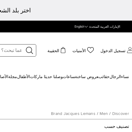
اختر بلد الش
الإمارات العربية المتحدة
English
تسجيل الدخول
الأمنيات
الحقيبة
نساء
الرجال
حقائب
‍عروض ساخنة
‍ساعات
‍وصلنا حديثا
‍ ماركات
الأطفال
مجلة
الأصا
Brand Jacques Lemans
/
Men
/
Discover
تصنيف حسب