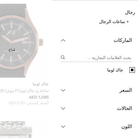
رجال
ساعات الرجال
الماركات
مُباع
جاك لوما
جاك لوما
السعر
ستيل أسود وذهبي رجالي 40MM
1,085 AED
السعر المبدئي:
2,170 AED
الحالات
اللون