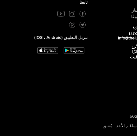
تابعنا
ار
عًا
ك!
تنزيل التطبيق (iOS ، Android)
info@thel
أحد
 صباحًا
توقيت
,
الأحد - مُغلق