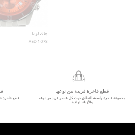
جاك لوما
1,078 AED
قطع فاخرة فريدة من نوعها
فا
مجموعة فاخرة واسعة النطاق حيث كل عنصر فريد من نوعه
قطع فاخرة فاخ
والأزياء الراقية