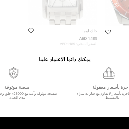
جاك لوما
1,489 AED
السعر المبدئي:
1,489 AED
يمكنك دائما الاعتماد علينا
خرة بأسعار معقولة
منصة موثوقة
رة بأسعار لا تقاوم مع خيارات شراء
صفيحة موثوقة وآمنة 
بالتقسيط
مدى الحياة.