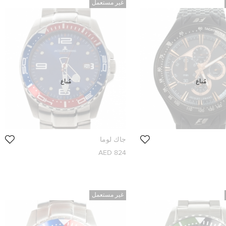
غير مستعمل
مُباع
مُباع
جاك لوما
824 AED
غير مستعمل