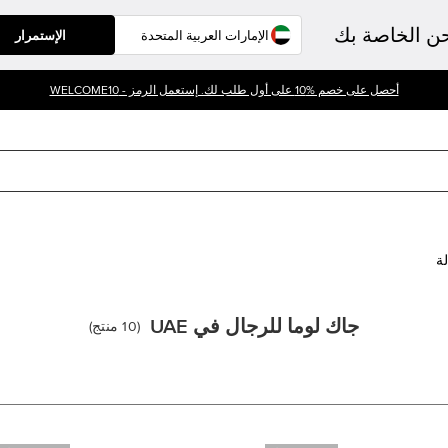
حن الخاصة بك
الإستمرار
أحصل على خصم %10 على أول طلب لك. إستعمل الرمز - WELCOME10
لة
جاك لوما للرجال في UAE
(
10
منتج
)