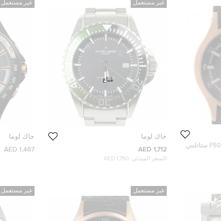
غير مستعمل
غير مستعمل
مُباع
جاك لوما
جاك لوما
ساعة يد جاك لوما F1 مونزا F5035 ستانلس
1,467 AED
1,712 AED
السعر المبدئي:
1,790 AED
غير مستعمل
غير مستعمل