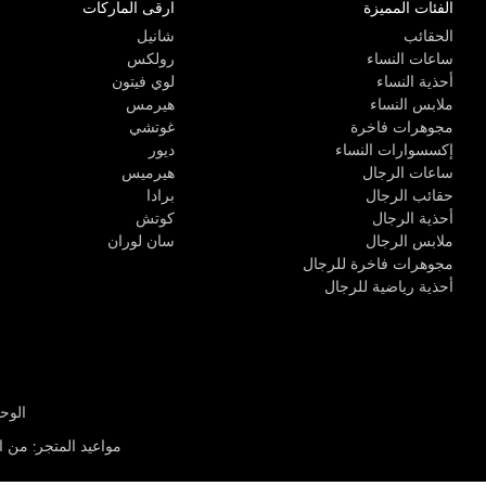
الفئات المميزة
ارقى الماركات
الحقائب
شانيل
ساعات النساء
رولكس
أحذية النساء
لوي فيتون
ملابس النساء
هيرمس
مجوهرات فاخرة
غوتشي
إكسسوارات النساء
ديور
ساعات الرجال
هيرميس
حقائب الرجال
برادا
أحذية الرجال
كوتش
ملابس الرجال
سان لوران
مجوهرات فاخرة للرجال
أحذية رياضية للرجال
الوحدة R-10، مركز كيو إيست التجاري، القوز 3 دبي
مواعيد المتجر
:
من الأثن