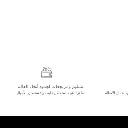
تسليم ومرتجعات لجميع أنحاء العالم
مع 25000+ خلق وجود ضمان الأصالة
ما تراه هو ما ستحصل عليه ، وإلا ستسترد الأموال