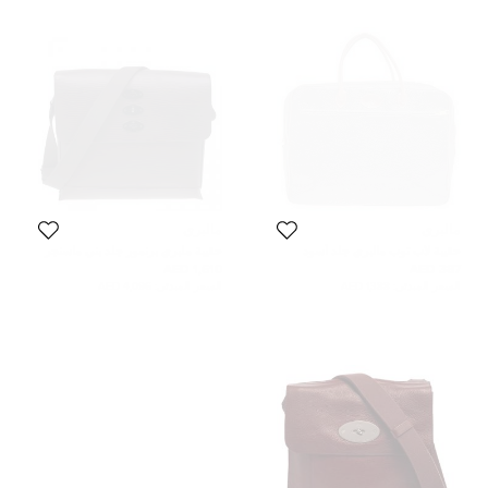
مالبري
مالبري
حقيبة لاب توب مالبري جلد أسود
حقيبة ملبري برنمور جلد بني ماسنجر
1,610 AED
387 AED
السعر المبدئي:
1,388 AED
السعر المبدئي:
4,096 AED