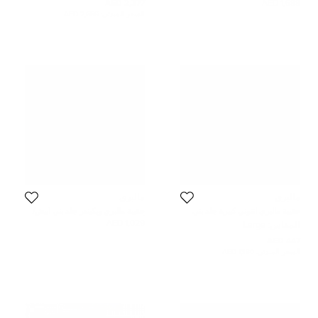
2,377 AED
1,688 AED
السعر المبدئي:
2,656 AED
مالبري
مالبري
حقيبة مالبري انتوني كبيرة جلد بني
حقيبة مالبري ويكيندر جلد بني أبيض/
ماسنجر
أسود محبب بنمط كبير وسحاب علوي
1,029 AED
المقاس:
Large
447 AED
السعر المبدئي:
1,380 AED