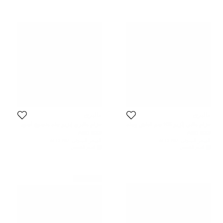
مالبري
مالبري
حزام مالبي إِبْزِيم 105 سم قماش وجلد
حزام مالبري إبزيم جلد منسوج أسود
متعدد الألوان
ميديم
533 AED
533 AED
السعر المبدئي:
797 AED
السعر المبدئي:
797 AED
السعر المُخفض
السعر المُخفض
غير مستعمل