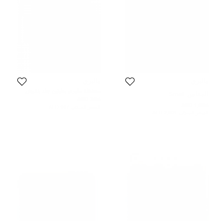
مالبري
مالبري
محفظة مالبري بطيتين جلد بنقوش
المقاس:
Small
جلد تمساح سوداء
384 AED
1,884 AED
السعر المبدئي:
997 AED
السعر المبدئي:
2,904 AED