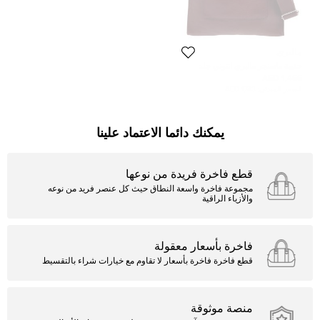
مالبري
حقيبة ماسنجر مالبري انتوني جلد
عنابي
1,466 AED
السعر المبدئي:
1,783 AED
يمكنك دائما الاعتماد علينا
قطع فاخرة فريدة من نوعها
مجموعة فاخرة واسعة النطاق حيث كل عنصر فريد من نوعه
والأزياء الراقية
فاخرة بأسعار معقولة
قطع فاخرة فاخرة بأسعار لا تقاوم مع خيارات شراء بالتقسيط
منصة موثوقة