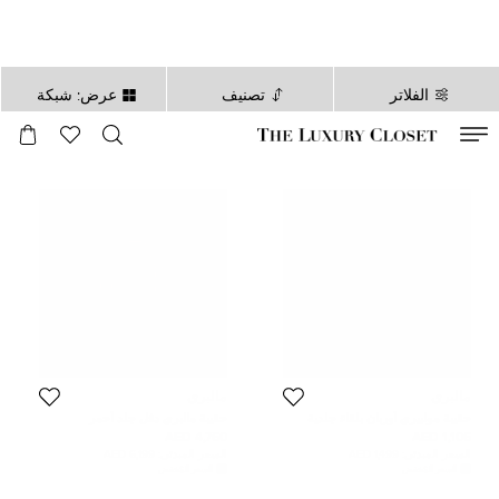
الفلاتر
تصنيف
عرض: شبكة
صالح لغاية
00
day
:
00
ساعة
:
undefined
دقائق
:
00
ثانية
مالبري
مالبري
حقيبة مولبيري أوربان بلقاء جلدية
حقيبة مالبري دفل جلد أحمر
للخصر
4,760 AED
1,106 AED
السعر المبدئي:
1,499 AED
السعر المبدئي:
6,199 AED
السعر المُخفض
السعر المُخفض