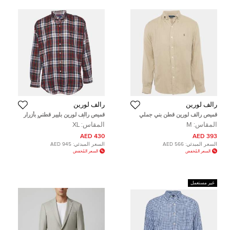
رالف لورين
رالف لورين
قميص رالف لورين قطن بني جملي
قميص رالف لورين بليير قطني بأزرار
بتطريز شعار بقصة مخصصة مقاس
كاروهات أحمر مقاس كبير جداً (إكس
المقاس:
M
المقاس:
XL
وسط - ميديوم
لارج)
430 AED
393 AED
السعر المبدئي:
566 AED
السعر المبدئي:
945 AED
السعر المُخفض
السعر المُخفض
غير مستعمل