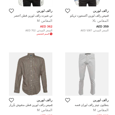
رالف لورين
رالف لورين
قميص رالف لورين أكسفورد تريكو
تي شيرت رالف لورين قطن أخضر
قطن أزرق مقاس كبير جدا
بيكيه قصة مفصلة مقاس وسط
المقاس:
XL
المقاس:
M
(ميديوم)
362 AED
359 AED
السعر المبدئي:
1,087 AED
السعر المبدئي:
702 AED
السعر المُخفض
رالف لورين
رالف لورين
بنطلون جينز رالف لوران قصه
قميص رالف لورين قطن منقوش بأزرار
مجسمه دنيم أزرق فاتح خصر ٣٢
أزرق/برتقالي مقاس متوسط (ميديم)
المقاس:
M
المقاس:
M
بوصة ميديوم