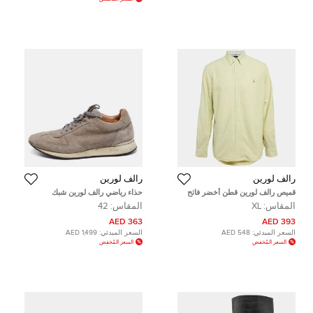
رالف لورين
رالف لورين
قميص رالف لورين قطن أخضر فاتح
حذاء رياضي رالف لورين شبك
قصّة سليم مقاس كبير جدًا - إكسترا
وسويدي رصاصي بعنق منخفض مقاس
المقاس:
XL
المقاس:
42
لارج
42
363 AED
393 AED
السعر المبدئي:
548 AED
السعر المبدئي:
1,499 AED
السعر المُخفض
السعر المُخفض