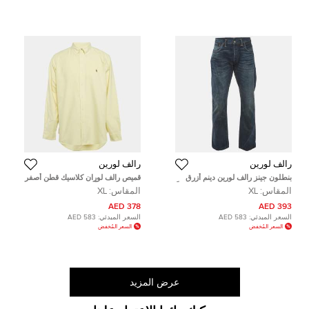
رالف لورين
رالف لورين
بنطلون جينز رالف لورين دينم أزرق
قميص رالف لوران كلاسيك قطن أصفر
مغسول قصّة مجسمة مقاس كبير جداً
مقاس كبير جداً (إكس لارج)
المقاس:
XL
المقاس:
XL
(إكسترا لارج) خصر 36 بوصة
378 AED
393 AED
السعر المبدئي:
583 AED
السعر المبدئي:
583 AED
السعر المُخفض
السعر المُخفض
عرض المزيد