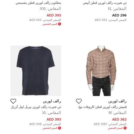
تي شيرت رالف لورين قطن أبيض
بنطلون رالف لورين قطن بنفسجي
مطرز بشعار بولو بوني مقاس كبير
شينو مقاس ضخم جدًا (اكسترا اكسترا
المقاس:
XL
المقاس:
XXL
جدًا - إكس لارج
لارج)
393 AED
296 AED
السعر المبدئي:
583 AED
السعر المبدئي:
643 AED
السعر المُخفض
رالف لورين
رالف لورين
قميص رالف لورين قطن كاروهات بيج
تي شيرت رالف لورين بيربل ليبل أزرق
أزرار أمامية مقاس وسط (ميديوم)
جيرسي كبير جدا
المقاس:
M
المقاس:
XL
393 AED
362 AED
السعر المبدئي:
1,087 AED
السعر المبدئي:
548 AED
السعر المُخفض
السعر المُخفض