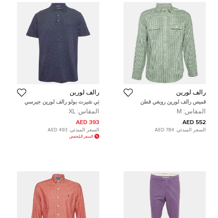
رالف لورين
رالف لورين
قميص رالف لورين روبغي قطن
تي شيرت بولو رالف لورين جيرسي
مربعات خضراء عتيقة مقاس وسط
أزرق كحلي مقاس كبير جدًا - إكس
المقاس:
M
المقاس:
XL
(ميديوم)
لارج
393 AED
552 AED
السعر المبدئي:
784 AED
السعر المبدئي:
493 AED
السعر المُخفض