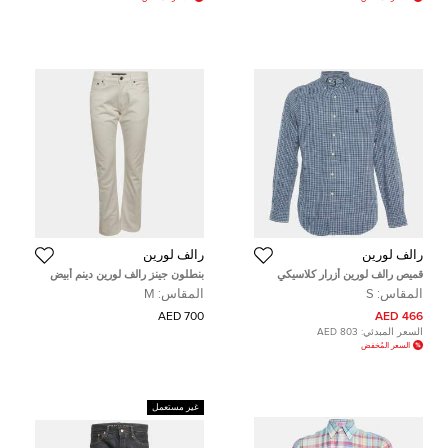
رالف لورين
رالف لورين
قميص رالف لورين أزرار كلاسيكي
بنطلون جينز رالف لورين دينم أبيض
مقاس صغير نمط مربعات قطن أزرق
قصّة مستقيمة مقاس متوسط
المقاس:
S
المقاس:
M
(ميديوم) خصر 32 بوصة
700 AED
466 AED
السعر المبدئي:
803 AED
السعر المُخفض
غير مستعمل