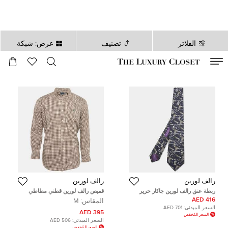
الفلاتر
تصنيف
عرض: شبكة
صالح لغاية
00
day
:
00
ساعة
:
undefined
دقائق
:
00
ثانية
رالف لورين
رالف لورين
ربطة عنق رالف لورين جاكار حرير
قميص رالف لورين قطني مطاطي
بنقوش زرقاء كحلية
بقطع متوسطة بنقشة شيكات بنية
416 AED
المقاس:
M
مقاس متوسط
السعر المبدئي:
701 AED
395 AED
السعر المُخفض
السعر المبدئي:
506 AED
السعر المُخفض