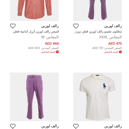
رالف لورين
رالف لورين
بنطلون تشينو رالف لورين قطن مرن
قميص رالف لورين أزرار أمامية قطن
بنفسجي غرينيتش مقاس كبير جداً جداً
ملائم حسب الطلب أحمر مرجاني
المقاس:
XXXL
المقاس:
M
جداً (ثلاثة إكس لارج)
مقاس متوسط
466 AED
475 AED
السعر المبدئي:
701 AED
السعر المبدئي:
803 AED
السعر المُخفض
السعر المُخفض
رالف لورين
رالف لورين