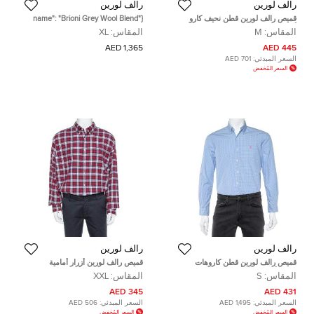
رالف لورين
رالف لورين
قميص رالف لورين قطن نحيف كارو
{"name": "Brioni Grey Wool Blend
أخضر مقاس متوسط
Regular Fit Palatino Blazer XL",
المقاس:
M
المقاس:
XL
"name_ar":
"\u062c\u0627\u0643\u064a\u062a
1,365 AED
445 AED
\u0628\u0644\u064a\u0632\u0631
السعر المبدئي:
701 AED
\u0628\u0631\u064a\u0648\u0646\u064a
السعر المُخفض
\u0645\u0632\u064a\u062c
\u0635\u0648\u0641
\u0631\u0645\u0627\u062f\u064a
\u0
رالف لورين
رالف لورين
قميص رالف لورين قطن كاروهات
قميص رالف لورين أزرار أمامية
تشيك أزرق فاتح بأزرار مقاس صغير -
مربعات تارتان قطن أزرق كحلي و
المقاس:
S
المقاس:
XXL
سمول
أحمر مقاس كبير جداً جداً (اكس اكس
لارج)
345 AED
431 AED
السعر المبدئي:
1,495 AED
السعر المبدئي:
506 AED
السعر المُخفض
السعر المُخفض