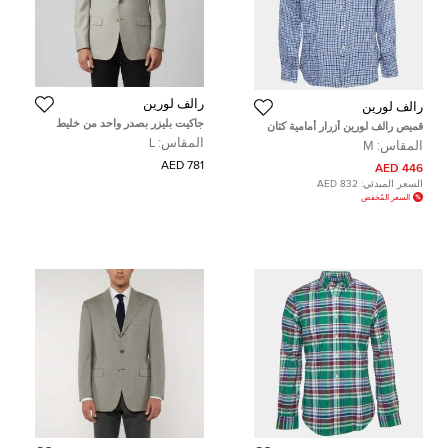
رالف لورين
رالف لورين
جاكيت بليزر بصدر واحد من خليط
قميص رالف لورين أزرار أمامية كتان
الصوف بنقشة شيك هوندستوث
كاروهات زرقاء مقاس متوسط (ميديم)
المقاس:
L
المقاس:
M
رمادي من رالف لورين مقاس كبير
(لارج)
781 AED
446 AED
السعر المبدئي:
832 AED
السعر المُخفض