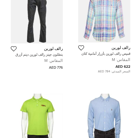
رالف لورين
رالف لورين
قميص رالف لورين بأزرار أمامية كتان
بنطلون جينز رالف لورين دينم أزرق
نقش مادراس متعدد الألوان مقاس
كحلي قصة مستقيمة مقاس ميديم
المقاس:
M
المقاس:
M
وسط (ميديم)
خصر 32 بوصة
622 AED
776 AED
السعر المبدئي:
784 AED