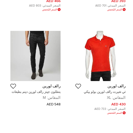
466 AED
393 AED
السعر المبدئي:
701 AED
السعر المبدئي:
803 AED
السعر المُخفض
السعر المُخفض
رالف لورين
رالف لورين
تي شيرت رالف لورين بولو بيكي
بنطلون جينز رالف لورين دينم بطبعات
سكيني قطن برتقالي مقاس كبير جدًا -
سوداء قصّة مجسمة مقاس وسط 34
المقاس:
XL
المقاس:
M
إكس لارج
بوصة
548 AED
430 AED
السعر المبدئي:
733 AED
السعر المُخفض