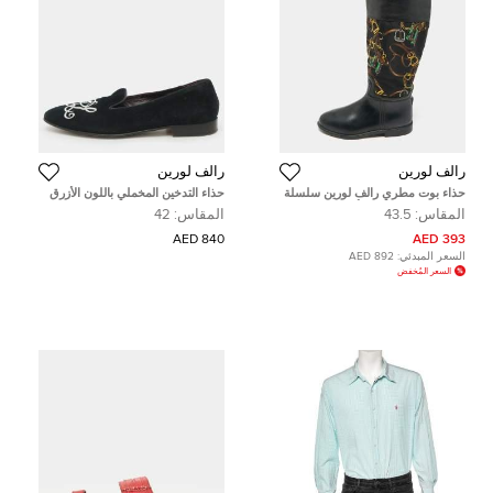
رالف لورين
رالف لورين
حذاء بوت مطري رالف لورين سلسلة
حذاء التدخين المخملي باللون الأزرق
طباعة ساتان ومطاط أسود مقاس
الكحلي رالف لورين مقاس 42
المقاس:
43.5
المقاس:
42
43.5
840 AED
393 AED
السعر المبدئي:
892 AED
السعر المُخفض