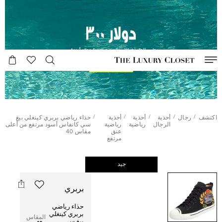
/
/
/
/
/
اكتشف
رجال
أحذية
أحذية
أحذية
حذاء رياضي بربري كينغلي بيغ
الرجال
رياضية
رياضية
سي كانفاس أسود مرتفع من أعلى
عنق
مقاس 40
مرتفع
جيد
بربري
حذاء رياضي
بربري كينغلي
المقاس
بيغ سي