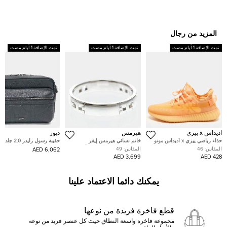
المزيد من رجال
تمت الإضافة 1 أيام مضت
تمت الإضافة 1 أيام مضت
تمت الإضافة 1 أيام مضت
اديداس x ييزي
هيرمس
ديور
حذاء رياضي ييزي x أديداس مونو
خاتم نسائي هيرمس إيفر
حقيبة رسول رايدر 2.0
كلاي 350 V2 شبكة برتقالي
هيراكليس 18 قيراط ذهب أبيض
ديور هوم
المقاس:
46
المقاس:
49
6,062 AED
مقاس 43 1/3
مقاس الاتحاد الأوروبي 49
3,699 AED
428 AED
يمكنك دائما الاعتماد علينا
قطع فاخرة فريدة من نوعها
مجموعة فاخرة واسعة النطاق حيث كل عنصر فريد من نوعه