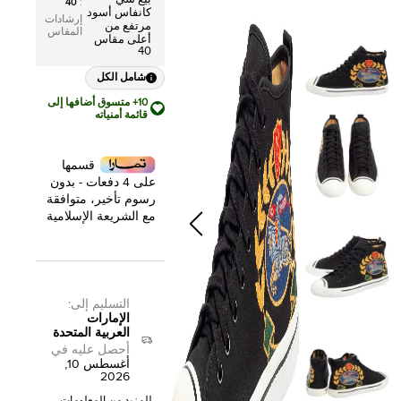
40
:
كانفاس أسود
إرشادات
مرتفع من
المقاس
أعلى مقاس
40
شامل الكل
10+ متسوق أضافها إلى
قائمة أمنياته
قسمها
على 4 دفعات - بدون
رسوم تأخير، متوافقة
مع الشريعة الإسلامية
التسليم إلى
:
الإمارات
العربية المتحدة
أحصل عليه في
أغسطس 10,
2026