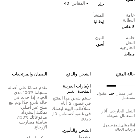
المقاس
:
40
جلد
خامة
المنشأ
البطانة
إيطاليا
كانفاس
خامة
اللون
النعل
أسود
الخارجية
مطاط
حالة المنتج
الشحن والدفع
الضمان والمرتجعات
الإمارات العربية
نقدم ضمانًا على أصالة
المتحدة
تغيير
منتجاتنا %100 مدى
غير
ممتاز
جيد
مقبول
الحياة. إذا حدث في
مستعمل
سيتم شحن هذا المنتج
حالة نادرة جدًا وتم بيع
في غضون
2
أيام
منتج غير أصلي،
عمل
أطلب اليوم ليصلك
النعل الخارجي: آثار
يمكنك إسترداد
في غضون
أغسطس 10,
استعمال بسيطة.
مدفوعاتك %100،
2026
شاملة مصاريف
إطلع على المزيد حول
الإرجاع.
درجات الحالة
الشحن والتأمين:
مشمول