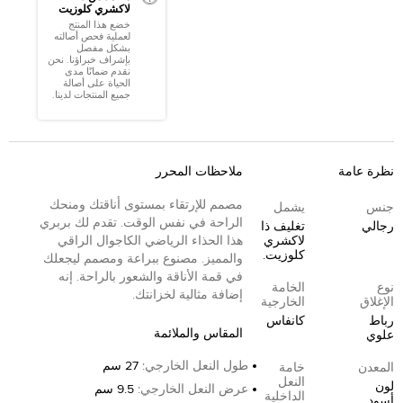
لاكشري كلوزيت
خضع هذا المنتج
لعملية فحص أصالته
بشكل مفصل
بإشراف خبراؤنا. نحن
نقدم ضمانًا مدى
الحياة على أصالة
جميع المنتجات لدينا.
نظرة عامة
ملاحظات المحرر
مصمم للإرتقاء بمستوى أناقتك ومنحك
جنس
يشمل
الراحة في نفس الوقت. تقدم لك بربري
رجالي
تغليف ذا
لاكشري
هذا الحذاء الرياضي الكاجوال الراقي
كلوزيت.
والمميز. مصنوع ببراعة ومصمم ليجعلك
في قمة الأناقة والشعور بالراحة. إنه
نوع
الخامة
إضافة مثالية لخزانتك.
الإغلاق
الخارجية
رباط
كانفاس
المقاس والملائمة
علوي
طول النعل الخارجي
:
27 سم
المعدن
خامة
النعل
لون
عرض النعل الخارجي
:
9.5 سم
الداخلية
أسود