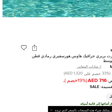
ت بربري جرافيك هاوس هورسفيري رمادي قطن
وسط
إرشادات المقاس
)
1,320 AED
33
%
(
خصم على
716 AED
(
%
19
خصم
)
.
:
قسيمة
:
SALE
ل
ن يمكنك شراء هذه المنتجات بالسعر الذي تريده