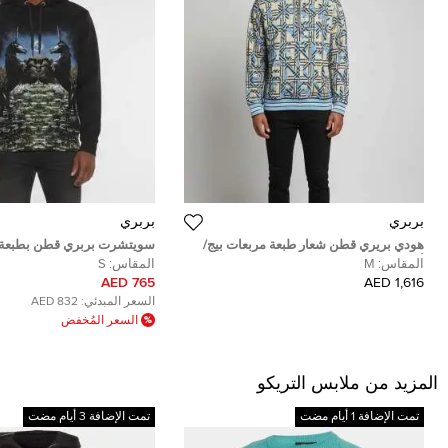
بربري
بربري
هودي بريري قطن شعار طبعة مربعات بيج/
سويتشرت بربري قطن بطبعة 
أزرق مقاس متوسط - ميديم
"يونيكورن ميدو" صغير
المقاس:
M
المقاس:
S
765 AED
1,616 AED
السعر المبدئي:
832 AED
السعر المُخفض
المزيد من ملابس التريكو
تمت الإضافة 1 أيام مضت
تمت الإضافة 3 أيام مضت