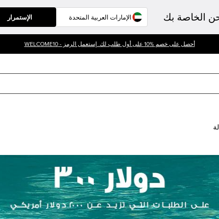
حن الخاصة بك
الإستمرار
أحصل على خصم %10 على أول طلب لك. إستعمل الرمز - WELCOME10
لة