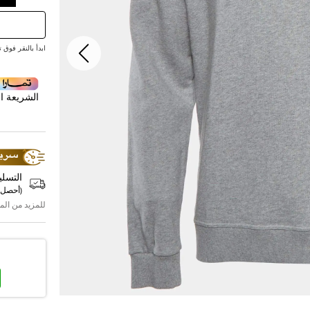
ابدأ بالنقر فوق تقديم ع
الشريعة ال
التسلي
(
أحصل 
للمزيد من الم