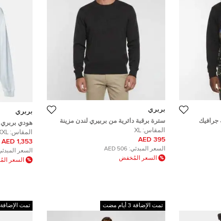
بربري
بربري
جرافيك
سترة برقبة دائرية من بربيري لندن مزينة
هودي بربري 
بتفاصيل شعار رمادية مصنوعة من مزيج
المقاس:
XL
XXXL
المقاس:
XXL
الصوف مقاس كبير جدًا
395 AED
1,353 AED
السعر المبدئي:
506 AED
السعر المبدئي
السعر المُخفض
السعر الم
تمت الإضافة 3 أيام مضت
تمت الإضافة 4 أيام مضت