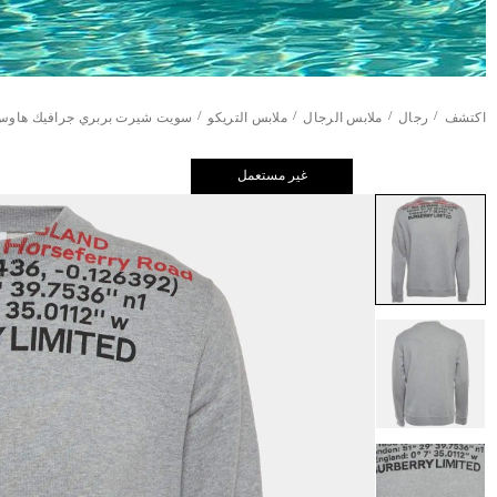
/
/
/
/
اكتشف
رجال
ملابس الرجال
ملابس التريكو
سويت شيرت بربري جرافيك هاو
غير مستعمل