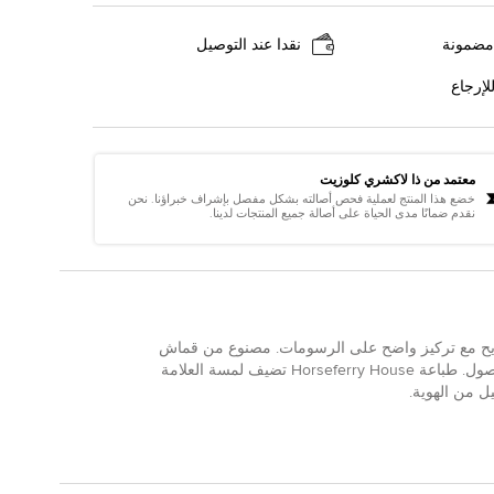
مضمونة
نقدا عند التوصيل
لإرجاع
معتمد من ذا لاكشري كلوزيت
خضع هذا المنتج لعملية فحص أصالته بشكل مفصل بإشراف خبراؤنا. نحن
نقدم ضمانًا مدى الحياة على أصالة جميع المنتجات لدينا.
ريح مع تركيز واضح على الرسومات. مصنوع من قماش
الفوتيري الرمادي، يتميز ببنية ناعمة تعمل عبر الفصول. طباعة Horseferry House تضيف لمسة العلامة
يل من الهوية.