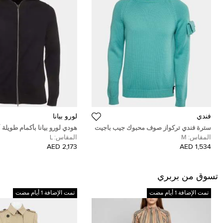
فندي
لورو بيانا
سترة فندي تركواز صوف محبوك جيب باجيت
هودي لورو بيانا بأكمام طويلة
بياقة مستديرة مقاس وسط (ميديم)
مقاس كبير
المقاس:
M
المقاس:
L
2,173 AED
1,534 AED
تسوق من بربري
تمت الإضافة 1 أيام مضت
تمت الإضافة 1 أيام مضت