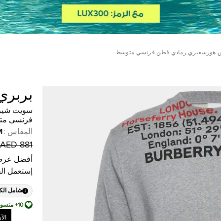
س هورسفيري رمادي قطن فرنسي متوسط
بربري
سويت شير
فرنسي مت
المقاس
:
M
881 AED
أفضل عرض
إستعمل ال
شامل الك
10+ متسوق أضافها إلى قائمة أمنياته
الآ