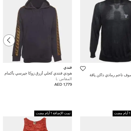
فندي
هودي فنندي كحلي أزرق زوكا جيرسي بأكمام
وف ناعم رمادي داكن ياقة
طويلة مقاس كبير
المقاس:
L
س متوسط (ميديم)
1,779 AED
تمت الإضافة 1 أيام مضت