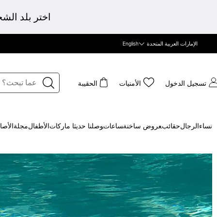
اختر بلد الش
الإمارات العربية المتحدة
English
تسجيل الدخول
الأمنيات
الحقيبة
نساء
الرجال
حقائب
‍عروض ساخنة
‍ساعات
‍وصلنا حديثا
‍ ماركات
الأطفال
مجلة
الأصا