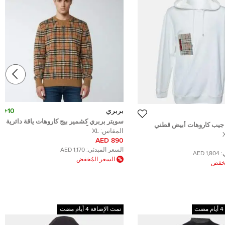
بربري
10+
سويتر بربري كشمير بيج كاروهات ياقة دائرية
جيب كاروهات أبيض قطني
تريكو كبير جداً
المقاس:
XL
890 AED
السعر المبدئي:
1,170 AED
:
1,804 AED
السعر المُخفض
ُخفض
تمت الإضافة 4 أيام مضت