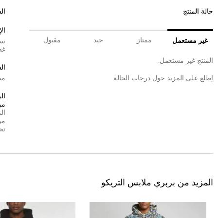
حالة المنتج
ال
ال
ممتاز
جيد
مقبول
غير مستعمل
سي
غض
المنتج غير مستعمل.
ال
إطلع على المزيد حول درجات الحالة
مش
ال
من
ال
من
تح
المزيد من بربري ملابس التريكو