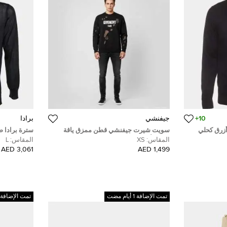
10+
جيفنشي
برادا
 أزرق كحلي
سويت شيرت جيفنشي قطن ممزق ياقة
سترة برادا ص
دائرية أسود مقاس صغير
مستديرة مقا
المقاس:
XS
المقاس:
L
3,061 AED
1,499 AED
تمت الإضافة 1 أيام مضت
تمت الإضافة 1 أيام مضت