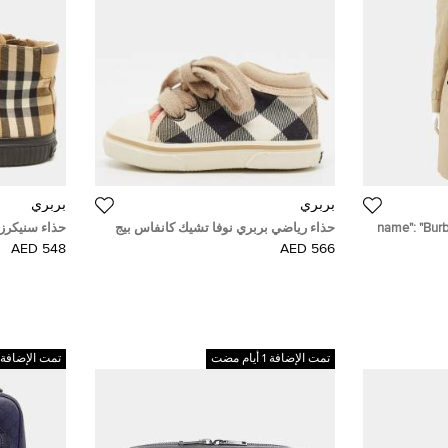
بربري
بربري
{"name": "Bu
حذاء رياضي بربري نوفا تشيك كانفاس بيج
حذاء سنيكرز
tr
برباط مقاس 37
بني بربري مقا
548 AED
566 AED
"
\u0628\u0631\u0648\
\u0628\
تمت الإضافة 1 أيام مضت
تمت الإضافة 1 أيام مضت