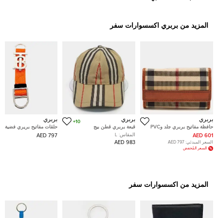
المزيد من بربري اكسسوارات سفر
بربري
بربري
بربري
10+
حافظة مفاتيح بربري جلد وPVC
قبعة بربري قطن بيج
حلقات مفاتيح بريري فضية برت
بنية / بيج
المقاس:
L
797 AED
601 AED
983 AED
السعر المبدئي:
797 AED
السعر المُخفض
المزيد من اكسسوارات سفر