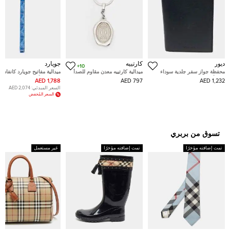
ديور
كارتييه
جويارد
10+
محفظة جواز سفر جلدية سوداء
ميدالية كارتييه معدن مقاوم للصدأ
ميدالية مفاتيح جويارد كانفاس
ديور أوم
ختم شمعي
جوياردين أورق مقوى
1,788 AED
797 AED
1,232 AED
السعر المبدئي:
2,074 AED
السعر المُخفض
تسوق من بربري
تمت إضافته مؤخرًا
تمت إضافته مؤخرًا
غير مستعمل