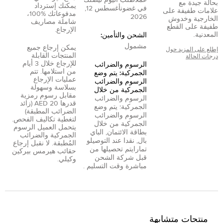
بحالة جيدة مع
يمكنك إسترداد
في غضون
أغسطس 12,
علامات طفيفة على
مدفوعاتك %100،
2026
الخارجية وخدوش
شاملة مصاريف
طفيفة على القطع
الإرجاع.
المعدنية.
الشحن والتأمين:
مشمول
يمكن إرجاع جميع
إطلع على المزيد حول
المنتجات القابلة
درجات الحالة
للإرجاع خلال 3 أيام
الرسوم والضرائب
من استلامها. تتم
الجمركية: يتم وضع
عمليات الإرجاع
الرسوم والضرائب
بسلاسة وسهولة
الجمركية من خلال
مقابل رسوم رمزية
الرسوم والضرائب
قدرها 20 AED (زائد
الجمركية: يتم وضع
الضرائب المطبقة)
الرسوم والضرائب
لتغطية تكاليف الفحص.
الجمركية من خلال
يتحمل العميل الرسوم
بطاقة الائتمان
,
الباي
الجمركية والضرائب
بال
,
نقدا عند التوصيل
و
المُطبقة. لا نقبل إرجاع
تمارا
يتم تحصيلها من
حقائب هيرمس بيركين
قبل شركة الشحن
وكيلي.
مباشرة وقت التسليم .
منتجات متشابهة