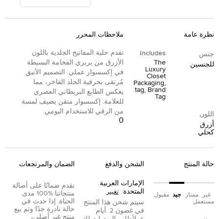
نظرة عامة
ملاحظات المحرر
تقدم حلية المفاتيح الجلدية باللون
Includes
جنس
The
الأزرق من بربري الفخامة البسيطة
للجنسين
Luxury
في إكسسوار عملي. التصميم الأنيق
Closet
مُرتقى بحرفية الجلد الفاخر، مما
Packaging,
tag, Brand
يعكس الطابع البريطاني العصري
Tag
للعلامة. إكسسوار متقن يضيف لمسة
من الرقي للاستخدام اليومي.
اللون
0
أزرق
كحلي
حالة المنتج
الشحن والدفع
الضمان والمرتجعات
الإمارات العربية
نقدم ضمانًا على أصالة
المتحدة
تغيير
منتجاتنا %100 مدى
غير
ممتاز
جيد
مقبول
الحياة. إذا حدث في
مستعمل
سيتم شحن هذا المنتج
حالة نادرة جدًا وتم بيع
في غضون
2
أيام
منتج غير أصلي،
عمل
أطلب اليوم ليصلك