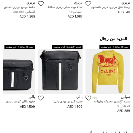
بربري
بربري
بربري
ربطة عنق بربري حرير مانستون
حذاء بوت مطر بربري مطاط
حقيبة بولينغ بربري قماش مط
بنقوش مربعات زرقاء
وكانفاس بيج / أسود مقاس 40
وكارو عتيق لون بيج وبني و جل
المقاس:
41
المقاس:
Onesize
548 AED
4,268 AED
1,087 AED
المزيد من رجال
تمت الإضافة 1 أيام مضت
تمت الإضافة 1 أيام مضت
تمت الإضافة 1 أيام مضت
سيلين
بالي
بالي
10+
سترة كاشمير محبوكة بطيباعة
حقيبة كروس بودي بالي
حقيبة باالي كروس بودي
كاليش أصفر سيلين مقاس صغير -
المقاس:
S
1,509 AED
1,509 AED
سمول
889 AED