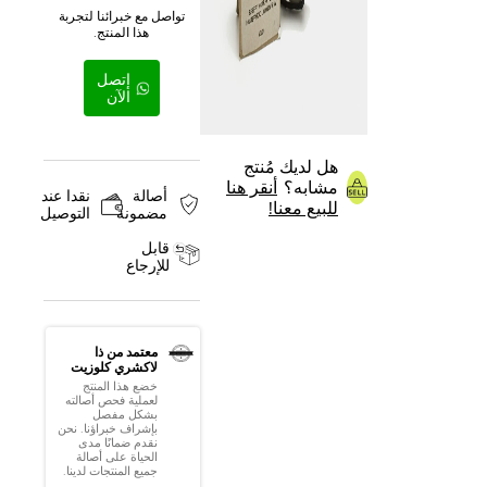
تواصل مع خبرائنا لتجربة
هذا المنتج.
إتصل
الآن
هل لديك مُنتج
مشابه؟
أنقر هنا
أصالة
نقدا عند
للبيع معنا!
مضمونة
التوصيل
قابل
للإرجاع
معتمد من ذا
لاكشري كلوزيت
خضع هذا المنتج
لعملية فحص أصالته
بشكل مفصل
بإشراف خبراؤنا. نحن
نقدم ضمانًا مدى
الحياة على أصالة
جميع المنتجات لدينا.