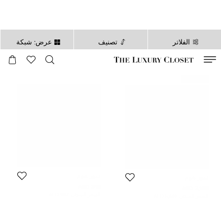
الفلاتر
تصنيف
عرض: شبكة
صالح لغاية
00
day
:
00
ساعة
:
undefined
دقائق
:
00
ثانية
غير مستعمل
ديور هوم
ديور هوم
315 AED
2,186 AED
السعر المبدئي:
987 AED
السعر المبدئي:
5,619 AED