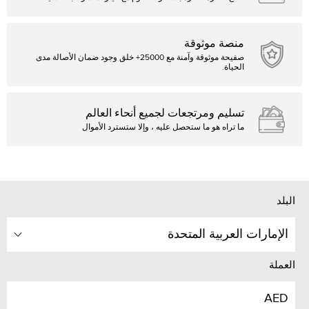
منصة موثوقة
صفيحة موثوقة وآمنة مع 25000+ خلق وجود ضمان الأصالة مدى
الحياة.
تسليم ومرتجعات لجميع أنحاء العالم
ما تراه هو ما ستحصل عليه ، وإلا ستسترد الأموال
البلد
الإمارات العربية المتحدة
العملة
AED