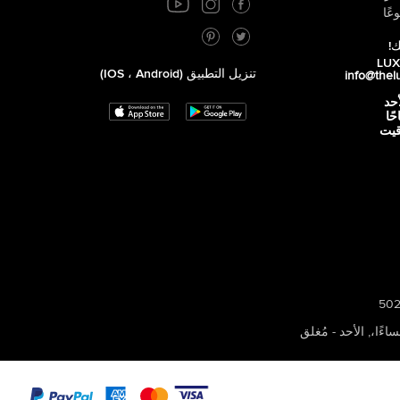
عًا
ك!
تنزيل التطبيق (iOS ، Android)
info@thel
أحد
 صباحًا
توقيت
,
الأحد - مُغلق