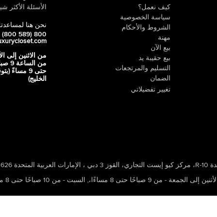
كيف نعمل؟
الأسئلة الأكثر شيو
سياسة الخصوصية
نحن هنا لمساعدت
الشروط والأحكام
800 LUX (800 589)
مهنة
uxurycloset.com
بيع الآن
من الاثنين إلى ال
بيع حقيبة يد
من الساعة 9
التسليم والمرتجعات
حتى 9 مساءً (ب
الضمان
الخليج)
تغيير تفضيلاتي
 ، الإمارات العربية المتحدة 502626
ين إلى الجمعة - من 9 صباحًا حتى 8 مساءًا،
,
السبت - من 10 صباحًا حتى 8 مساءًا،