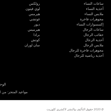
ساعات النساء
رولكس
أحذية النساء
لوي فيتون
ملابس النساء
هيرمس
مجوهرات فاخرة
غوتشي
إكسسوارات النساء
ديور
ساعات الرجال
هيرميس
حقائب الرجال
برادا
أحذية الرجال
كوتش
ملابس الرجال
سان لوران
مجوهرات فاخرة للرجال
أحذية رياضية للرجال
الوحدة R-10، مركز كيو إيست التجاري، القوز 3 دبي
مواعيد المتجر
:
من الأثن
@ 2020 حقوق التأليف والنشر لاكشري كلوزيت