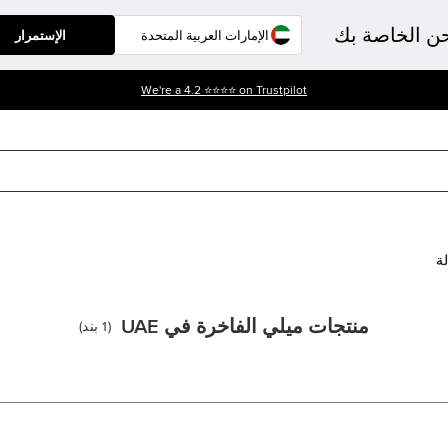
حن الخاصة بك
الإستمرار
أحصل على خصم %10 على أول طلب لك. إستعمل الرمز - WELCOME10
لة
منتجات ميلي الفاخرة في UAE
(
1
بند
)