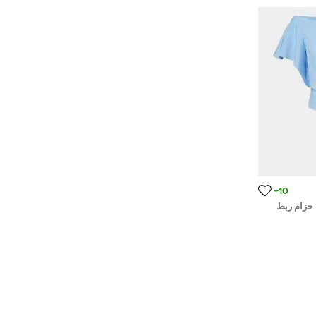
10+
 حزام ربط