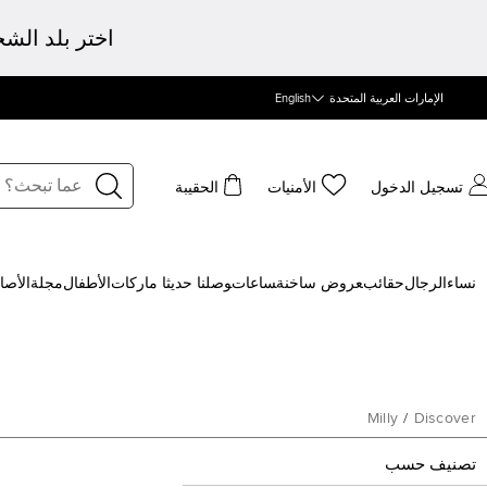
اختر بلد الش
الإمارات العربية المتحدة
English
تسجيل الدخول
الأمنيات
الحقيبة
نساء
الرجال
حقائب
‍عروض ساخنة
‍ساعات
‍وصلنا حديثا
‍ ماركات
الأطفال
مجلة
الأصا
Milly
/
Discover
تصنيف حسب