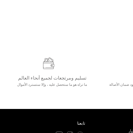
تسليم ومرتجعات لجميع أنحاء العالم
مع 25000+ خلق وجود ضمان الأصالة
ما تراه هو ما ستحصل عليه ، وإلا ستسترد الأموال
تابعنا
ار