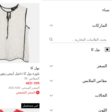
نساء
الماركات
بول كا
السعر
بول كا
بلوزة بول كا دانتيل أبيض زهور
ميديوم
المقاس:
M
مقاس الملابس
395 AED
السعر المبدئي:
506 AED
السعر المُخفض
الحالات
غير مستعمل
اللون