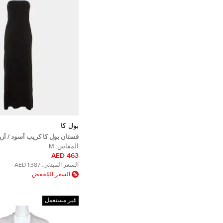
بول كا
فستان بول كا كريب أسود / أز
حمالات بتفاصيل قوس ماكسي
المقاس:
M
463 AED
السعر المبدئي:
1,387 AED
السعر المُخفض
غير مستعمل