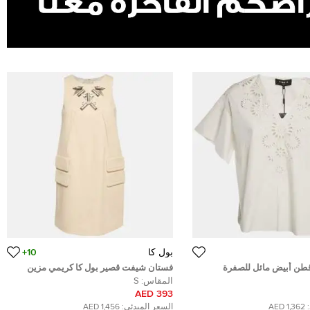
بول كا
10+
 قطن أبيض مائل للصفرة
فستان شيفت قصير بول كا كريمي مزين
ميديم
بالمعدن كريب مطاطي صغير
المقاس:
S
393 AED
1,362 AED
السعر المبدئي:
1,456 AED