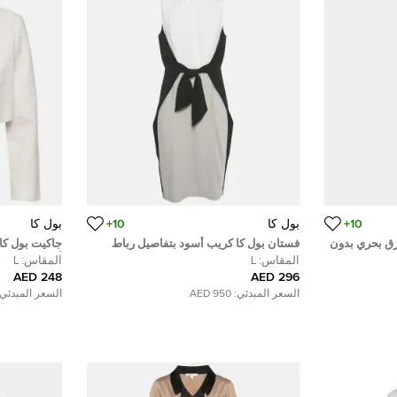
10+
بول كا
10+
بول كا
رق بحري بدون
فستان بول كا كريب أسود بتفاصيل رباط
جاكيت بول كا
 متوسط
بحجم كبير
أنجليزي بحجم 
المقاس:
L
المقاس:
L
248 AED
296 AED
السعر المبدئي:
950 AED
السعر المبدئي: