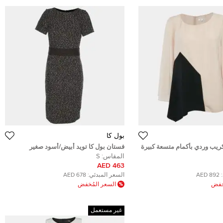
بول كا
كريب وردي بأكمام متسعة كبيرة
فستان بول كا تويد أبيض/أسود صغير
المقاس:
S
463 AED
892 AED
السعر المبدئي:
678 AED
ُخفض
السعر المُخفض
غير مستعمل