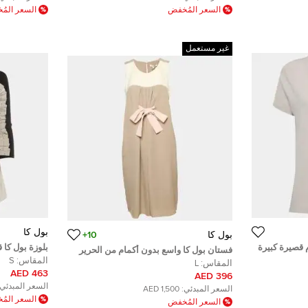
السعر المُخفض
السعر الم
غير مستعمل
بول كا
بول كا
10+
 قصيرة كبيرة
بلوزة بول كا 
فستان بول كا واسع بدون أكمام من الحرير
التفاصيل صغي
المقاس:
S
باللون الرمادي وتزيين دانتيل كبير الحجم
المقاس:
L
463 AED
396 AED
السعر المبدئي:
السعر المبدئي:
1,500 AED
السعر الم
السعر المُخفض