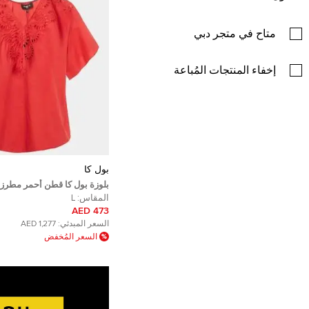
متاح في متجر دبي
إخفاء المنتجات المُباعة
بول كا
بلوزة بول كا قطن أحمر مطرز 
المقاس:
L
473 AED
السعر المبدئي:
1,277 AED
السعر المُخفض