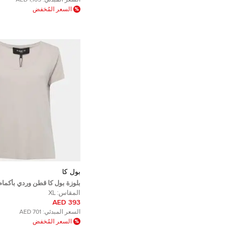
السعر المبدئي:
1,165 AED
السعر المُخفض
بول كا
بلوزة بول كا قطن وردي بأكمام
جدًا
المقاس:
XL
393 AED
السعر المبدئي:
701 AED
السعر المُخفض