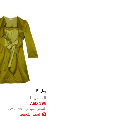
بول كا
المقاس:
L
396 AED
السعر المبدئي:
1,457 AED
السعر المُخفض