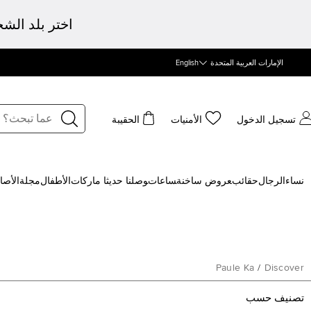
اختر بلد الش
الإمارات العربية المتحدة
English
تسجيل الدخول
الأمنيات
الحقيبة
نساء
الرجال
حقائب
‍عروض ساخنة
‍ساعات
‍وصلنا حديثا
‍ ماركات
الأطفال
مجلة
الأصا
Paule Ka
/
Discover
تصنيف حسب