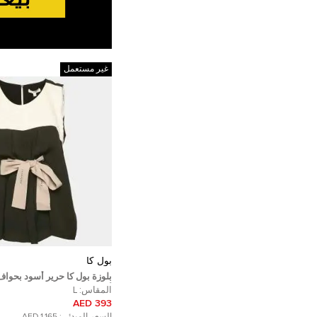
غير مستعمل
بول كا
بلوزة بول كا حرير أسود بحواف
أكمام كبيرة
المقاس:
L
393 AED