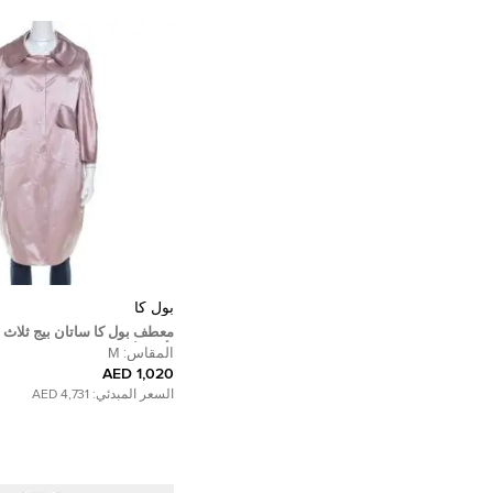
بول كا
معطف بول كا ساتان بيج ثلاث أ
بأزرار أمامية M
المقاس:
M
1,020 AED
السعر المبدئي:
4,731 AED