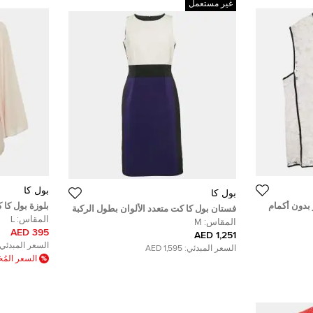
غير مستعمل
بول كا
بول كا
 بدون أكمام
بلوزة بول كا 
فستان بول كا كت متعدد الألوان بطول الركبة
المقاس:
L
لون-بلوك صناعي متوسط الحجم
المقاس:
M
395 AED
1,251 AED
السعر المبدئي:
السعر المبدئي:
1,595 AED
السعر الم