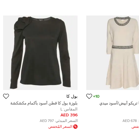
10+
بول كا
 تريكو أبيض/أسود ميدي
بلوزة بول كا قطن أسود بأكمام مكشكشة
كبيرة
المقاس:
L
396 AED
678 AED
السعر المبدئي:
797 AED
ُخفض
السعر المُخفض