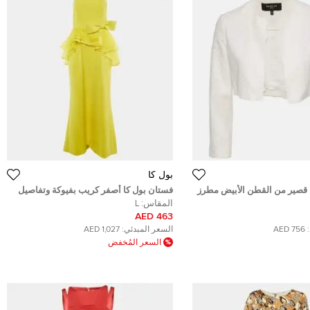
بول كا
 قصير من القطن الأبيض مطرز
فستان بول كا أصفر كريب بفيوكة وتفاصيل
كبير
كشكش غير متناسقة بدون حمالات طويل
المقاس:
L
كبير
463 AED
756 AED
السعر المبدئي:
1,027 AED
السعر المُخفض