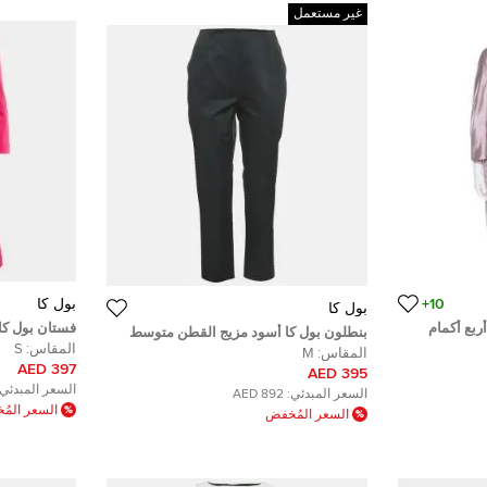
غير مستعمل
10+
بول كا
بول كا
ربع أكمام
فستان بول كا
بنطلون بول كا أسود مزيج القطن متوسط
صغيرة قصير 
المقاس:
S
المقاس:
M
397 AED
395 AED
السعر المبدئي:
السعر المبدئي:
892 AED
السعر الم
السعر المُخفض