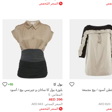
ُخفض
السعر المُخفض
بول كا
10+
قطن أسود / بيج مجمعة
بلوزة بول كا ساتان و جيرسي بيج / أسود
رة
مجمعة صغيرة
المقاس:
S
396 AED
820 AED
السعر المبدئي:
663 AED
ُخفض
السعر المُخفض