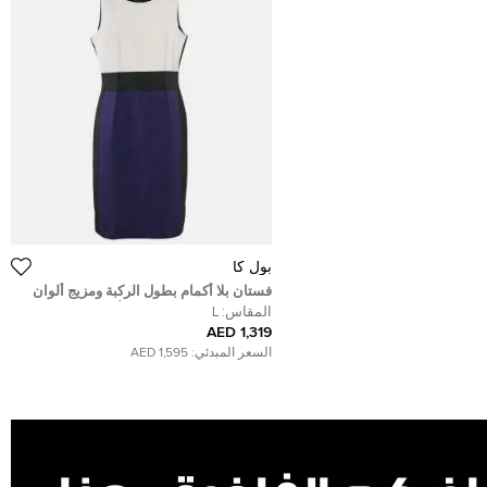
بول كا
فستان بلا أكمام بطول الركبة ومزيج ألوان
صناعي من بول كا متعدد الألوان كبير
المقاس:
L
1,319 AED
السعر المبدئي:
1,595 AED