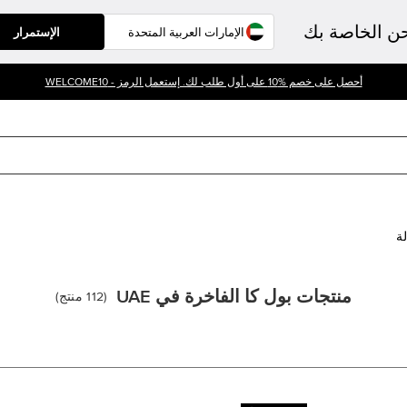
حن الخاصة بك
الإستمرار
أحصل على خصم %10 على أول طلب لك. إستعمل الرمز - WELCOME10
لة
منتجات بول كا الفاخرة في UAE
(
112
منتج
)