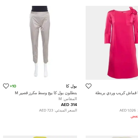
بول كا
10+
 قماش كريب وردي بربطة
بنطلون بول كا بيج وسط مكرز قصير M
بنمط شفت
المقاس:
M
314 AED
1,026 AED
السعر المبدئي:
723 AED
ُخفض