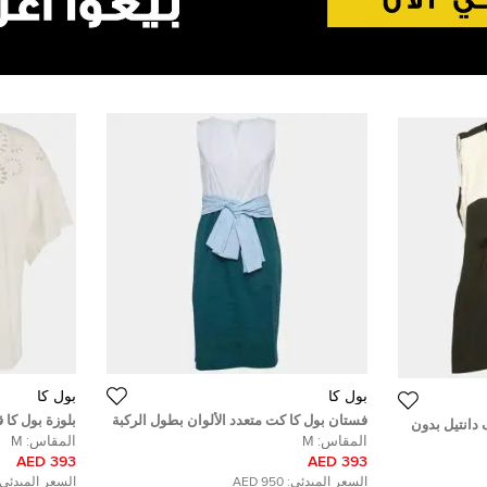
بول كا
بول كا
فستان بول كا كت متعدد الألوان بطول الركبة
بلوزة بول كا
 دانتيل بدون
لون-بلوك صناعي متوسط الحجم
بتطريز زهور 
المقاس:
M
المقاس:
M
393 AED
393 AED
السعر المبدئي:
950 AED
السعر المبدئي: