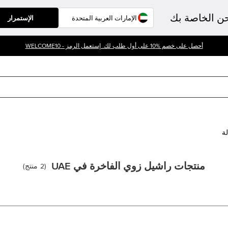
حن الخاصة بك
الإستمرار
أحصل على خصم %10 على أول طلب لك. إستعمل الرمز - WELCOME10
لة
منتجات راشيل زوي الفاخرة في UAE
(
2
منتج
)