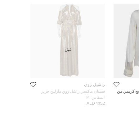
مُباع
راشيل زوي
زيج كريمي من
فستان ماكسي راشل زوي مارلين حرير
ل)
لوريكس بأكتاف مكشوفة طبقات مقاس
المقاس:
M
متوسط - ميديوم
1,152 AED