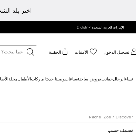
اختر بلد الش
الإمارات العربية المتحدة
English
تسجيل الدخول
الأمنيات
الحقيبة
نساء
الرجال
حقائب
‍عروض ساخنة
‍ساعات
‍وصلنا حديثا
‍ ماركات
الأطفال
مجلة
الأصا
Rachel Zoe
/
Discover
تصنيف حسب