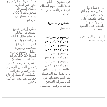
حالة نادرة جدًا وتم بيع
في غضون
2
أيام
منتج غير أصلي،
عمل
أطلب اليوم ليصلك
تم الإعتناء بها
يمكنك إسترداد
في غضون
أغسطس 10,
بشكل جيد مع أثار
مدفوعاتك %100،
2026
إحتكاك/غمقان/
شاملة مصاريف
ثنيات طفيفة على
الإرجاع.
الخارج؛ خدوش
الشحن والتأمين:
طفيفة على القطع
مشمول
يمكن إرجاع جميع
المعدنية.
المنتجات القابلة
للإرجاع خلال 3 أيام
إطلع على المزيد حول
الرسوم والضرائب
درجات الحالة
من استلامها. تتم
الجمركية: يتم وضع
عمليات الإرجاع
الرسوم والضرائب
بسلاسة وسهولة
الجمركية من خلال
مقابل رسوم رمزية
الرسوم والضرائب
قدرها 20 AED (زائد
الجمركية: يتم وضع
الضرائب المطبقة)
الرسوم والضرائب
لتغطية تكاليف الفحص.
الجمركية من خلال
يتحمل العميل الرسوم
بطاقة الائتمان
,
الباي
الجمركية والضرائب
بال
,
نقدا عند التوصيل
و
المُطبقة. لا نقبل إرجاع
تمارا
يتم تحصيلها من
حقائب هيرمس بيركين
قبل شركة الشحن
وكيلي.
مباشرة وقت التسليم .