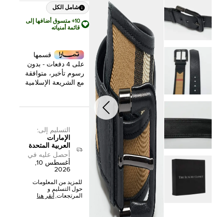
شامل الكل
10+ متسوق أضافها إلى
قائمة أمنياته
قسمها
على 4 دفعات - بدون
رسوم تأخير، متوافقة
مع الشريعة الإسلامية
التسليم إلى
:
الإمارات
العربية المتحدة
أحصل عليه في
أغسطس 10,
2026
للمزيد من المعلومات
حول التسليم و
المرتجعات,
أنقر هنا