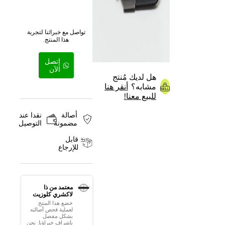
تواصل مع خبرائنا لتجربة
هذا المنتج.
إتصل
الآن
هل لديك مُنتج
مشابه؟
أنقر هنا
للبيع معنا!
أصالة
نقدا عند
مضمونة
التوصيل
قابل
للإرجاع
معتمد من ذا
لاكشري كلوزيت
خضع هذا المنتج
لعملية فحص أصالته
بشكل مفصل
بإشراف خبراؤنا. نحن