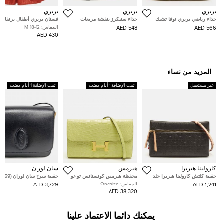
بربري
بربري
بربري
حذاء رياضي بربري نوفا تشيك
حذاء سنيكرز بنقشة مربعات
فستان بربري أطفال برتقالي
كانفاس بيج برباط مقاس 37
هاوس قماش بني بربري مقاس
محترق ربطة زينة قماش بوبل
المقاس:
12-18 M
548 AED
566 AED
29
دون أكمام 12 شهر
430 AED
المزيد من نساء
غير مستعمل
تمت الإضافة 1 أيام مضت
تمت الإضافة 1 أيام مضت
كارولينا هيريرا
هيرمس
سان لوران
حقيبة كلتش كارولينا هيريرا جلد
محفظة هيرمس كونستانس تو غو
حقيبة سرج سان لوران (568569)
مونوغرام سوداء إنرو
جلد إبسوم إيتوب
المقاس:
Onesize
3,729 AED
1,241 AED
38,320 AED
يمكنك دائما الاعتماد علينا