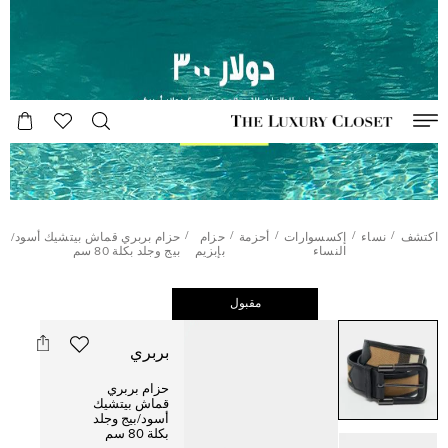
/
/
/
/
/
اكتشف
نساء
إكسسوارات
أحزمة
حزام
حزام بربري قماش بيتشيك أسود/
النساء
بإبزيم
بيج وجلد بكلة 80 سم
مقبول
بربري
حزام بربري
قماش بيتشيك
أسود/بيج وجلد
بكلة 80 سم