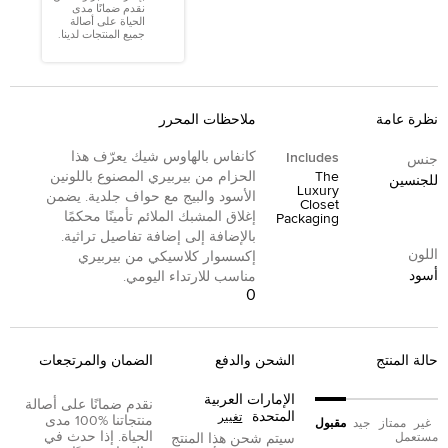
نقدم ضمانًا مدى
الحياة على أصالة
جميع المنتجات لدينا.
نظرة عامة
ملاحظات المحرر
كانفاس بالهاوس شيك يعرّف هذا
Includes
جنس
The
الحزام من بيربيري المصنوع باللونين
للجنسين
Luxury
الأسود والبيج مع حواف جلدية. يضمن
Closet
إغلاق المشبك الملائم تأمينًا محكمًا
Packaging
بالإضافة إلى إضافة تفاصيل تراثية.
اللون
إكسسوار كلاسيكي من بيربيري
أسود
مناسب للارتداء اليومي.
0
حالة المنتج
الشحن والدفع
الضمان والمرتجعات
الإمارات العربية
نقدم ضمانًا على أصالة
المتحدة
تغيير
منتجاتنا %100 مدى
غير
ممتاز
جيد
مقبول
الحياة. إذا حدث في
مستعمل
سيتم شحن هذا المنتج