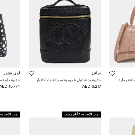
شانيل
لوي فيتون
اعة رملية
حقيبة يد شانيل عمودية سوداء جلد كافيار
حقيبة دلو قم
كوديل وردي
بمقبض علوي
جلد مونوغرا
15,774 AED
6,217 AED
تمت الإضافة 1 أيام مضت
تمت الإضافة 1 أيام مضت