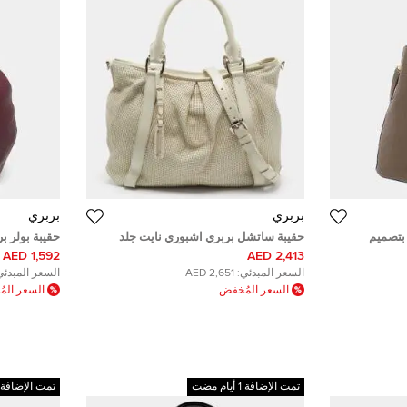
بربري
بربري
بتصميم
حقيبة ساتشل بربري اشبوري نايت جلد
حقيبة بولر 
شد صغير
كريمي مرصعة
داكن/بيج بن
1,592 AED
2,413 AED
السعر المبدئي:
2,651 AED
السعر المبدئي
السعر المُخفض
السعر الم
تمت الإضافة 1 أيام مضت
تمت الإضافة 1 أيام مضت