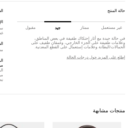
حالة المنتج
ال
ال
غير مستعمل
ممتاز
مقبول
جيد
سي
غض
في حالة جيدة مع أثار إحتكاك طفيفة في بعض المناطق،
وعلامات طفيفة على الجزء الخارجي، وغمقان طفيف على
ال
الحمالات/البطانة وعلامات إستعمال على القطع المعدنية.
مش
إطلع على المزيد حول درجات الحالة
ال
من
ال
من
تح
منتجات مشابهة