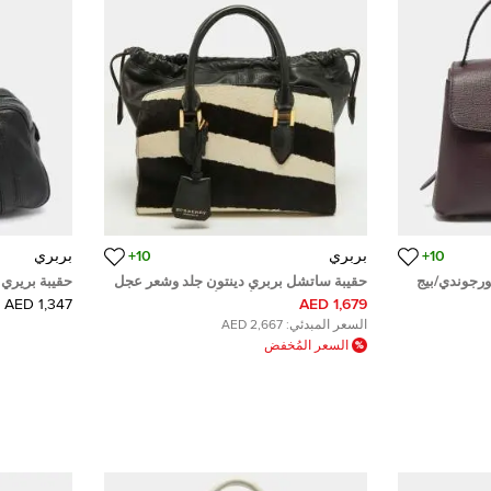
10+
بربري
10+
بربري
ورجوندي/بيج
حقيبة ساتشل بربري دينتون جلد وشعر عجل
حقيبة بريري
بطبعة حمار وحشي أسود/أبيض
1,347 AED
1,679 AED
السعر المبدئي:
2,667 AED
السعر المُخفض