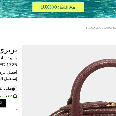
جلد محبب وردي صغيرة
بربري
حقيبة سات
1,725 AED
أفضل عرض
إستعمل ال
شامل الك
10+ متسوق أضافها إلى قائمة أمنياته
الآ