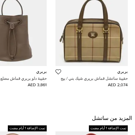
بربري
بربري
حقيبة ساتشل قماش بريري شيك بني / بيج
حقيبة دلو بربري قماش مضلع 
قديم
الأحرف البيج جلد عجل بحبل 
3,861 AED
2,074 AED
المزيد من ساتشل
تمت الإضافة 1 أيام مضت
تمت الإضافة 1 أيام مضت