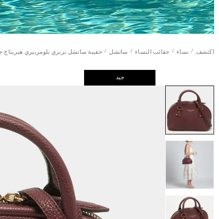
/
/
/
/
اكتشف
نساء
حقائب النساء
ساتشل
حقيبة ساتشل بربري بلومزبيري هيريتاج 
جيد