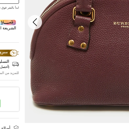
ابدأ بالنقر فوق تقديم ع
الشريعة ال
التسلي
(
أحصل 
للمزيد من الم
أصالة 