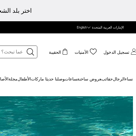
اختر بلد الش
الإمارات العربية المتحدة
English
تسجيل الدخول
الأمنيات
الحقيبة
نساء
الرجال
حقائب
‍عروض ساخنة
‍ساعات
‍وصلنا حديثا
‍ ماركات
الأطفال
مجلة
الأصا