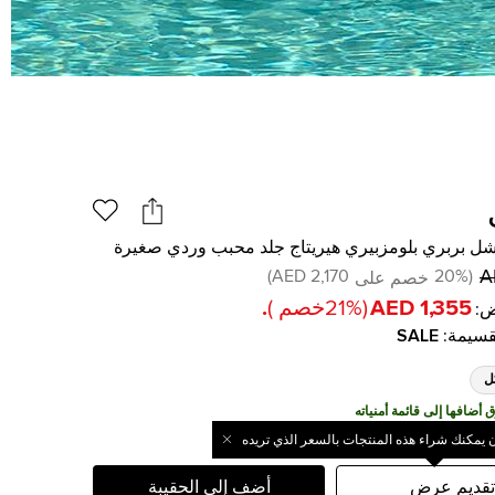
شل بربري بلومزبيري هيريتاج جلد محبب وردي صغيرة
)
2,170 AED
20
%
(
خصم على
1,355 AED
(
%
21
خصم
)
.
:
قسيمة
:
SALE
ل
ن يمكنك شراء هذه المنتجات بالسعر الذي تريده
تقديم عرض
أضف إلى الحقيبة