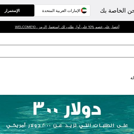
حن الخاصة بك
الإستمرار
أحصل على خصم %10 على أول طلب لك. إستعمل الرمز - WELCOME10
لة