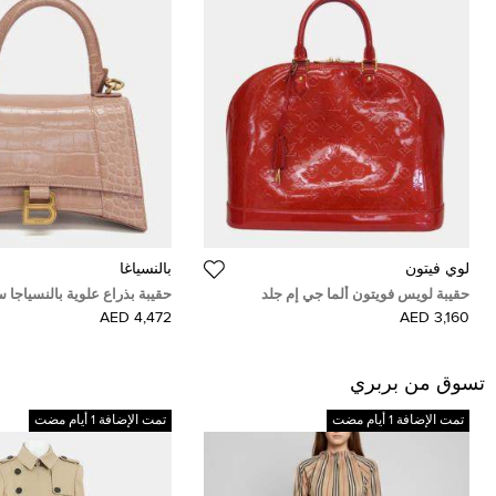
لوي فيتون
ب‍‍النسياغا
حقيبة لويس فويتون ألما جي إم جلد
حقيبة بذراع علوية بالنسياجا س
مونوغرام فيرني بوم دامور بمقبض علوي
صغيرة جلد عجل منقوش بكرو
4,472 AED
3,160 AED
بيج
تسوق من بربري
تمت الإضافة 1 أيام مضت
تمت الإضافة 1 أيام مضت