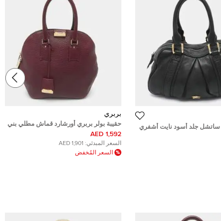
بربري
حقيبة بولر بربري أورشارد قماش مطلي بني
 ساتشل جلد أسود نايت أشفري
داكن/بيج بنقشة هايماركت تشيك
1,592 AED
السعر المبدئي:
1,901 AED
السعر المُخفض