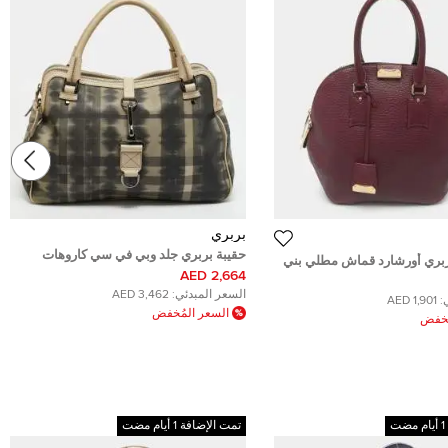
بربري
حقيبة بربري جلد وبي في سي كاروهات
بربري أورشارد قماش مطلي بني
رمادية بسحاب مزدوج
2,664 AED
قشة هايماركت تشيك
السعر المبدئي:
3,462 AED
:
1,901 AED
السعر المُخفض
ُخفض
تمت الإضافة 1 أيام مضت