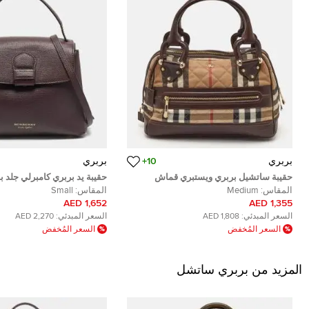
بربري
10+
بربري
حقيبة ساتشيل بربري ويستبري قماش
حقيبة يد بربري كامبرلي جلد ب
منقوش مبطن بلون البيج والبني مع جلد
صغيرة وقماش منزل تشيك
المقاس:
Medium
المقاس:
Small
1,652 AED
1,355 AED
السعر المبدئي:
1,808 AED
السعر المبدئي:
2,270 AED
السعر المُخفض
السعر المُخفض
المزيد من بربري ساتشل