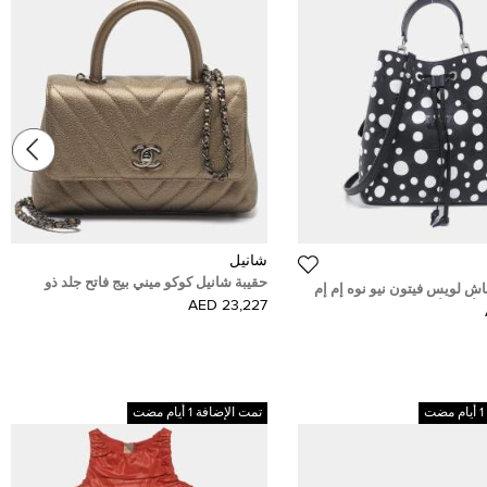
شانيل
حقيبة شانيل كوكو ميني بيج فاتح جلد ذو
اش لويس فيتون نيو نوه إم إم
شيفرون كافيار بمقبض علوي
23,227 AED
م أسود أبيض
تمت الإضافة 1 أيام مضت