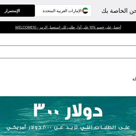
حن الخاصة بك
الإستمرار
أحصل على خصم %10 على أول طلب لك. إستعمل الرمز - WELCOME10
لة