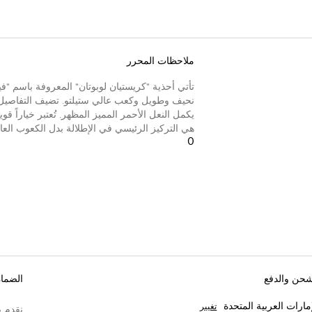
ملاحظات المحرر
تأتي أحذية "كريستيان لوبوتان" المعروفة باسم "ف
نحيف وطويل وكعب عالي ستيلتو. تضيف التفاصيل الفضي
يكمل النعل الأحمر المميز المظهر. تُعتبر خياراً قو
هي التركيز الرئيسي في الإطلالة بدل الكعوب العال
0
شحن والدفع
الضما
إمارات العربية المتحدة
تغيير