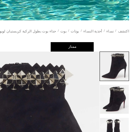
/
/
/
/
/
اكتشف
نساء
أحذية النساء
بوتات
بوت
حذاء بوت بطول الركبة كريستيان لوبوتا
ممتاز