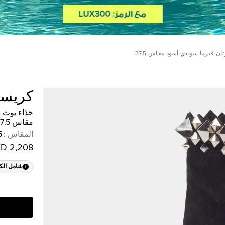
ن فيرما سويدي أسود مقاس 37.5
كريستي
حذاء بوت ب
مقاس 37.5
المقاس
:
5
2,208 AED
شامل الك