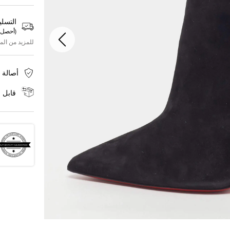
التسلي
(
أحصل 
للمزيد من الم
أصالة 
قابل ل