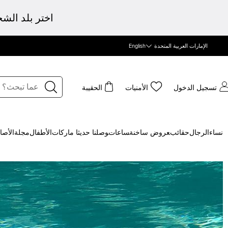
اختر بلد الش
الإمارات العربية المتحدة
English
تسجيل الدخول
الأمنيات
الحقيبة
نساء
الرجال
حقائب
‍عروض ساخنة
‍ساعات
‍وصلنا حديثا
‍ ماركات
الأطفال
مجلة
الأصا