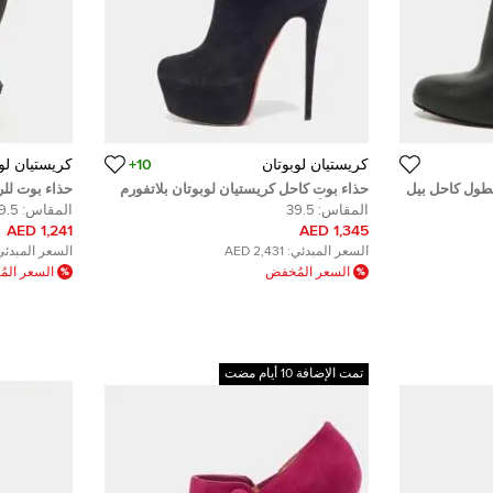
كريستيان لوبوتان
10+
كريستيان لو
بطول كاحل بيل
حذاء بوت كاحل كريستيان لوبوتان بلاتفورم
حذاء بوت للرك
سويدي أسود مقاس 39.5
سبايك غطاء م
المقاس:
39.5
المقاس:
9.5
1,241 AED
1,345 AED
السعر المبدئي:
2,431 AED
السعر المبدئي
السعر المُخفض
السعر الم
تمت الإضافة 10 أيام مضت