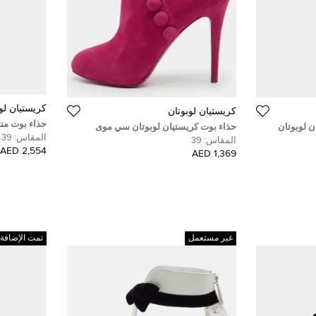
كريستيان لو
كريستيان لوبوتان
حذاء بوت من
ن لوبوتان
حذاء بوت كريستيان لوبوتان سي موى
سحاب خلفي سو
المقاس:
39
ش فلانل أخضر مقاس 37 رونفيفي
سويدي فيوشا مقاس 39
المقاس:
39
2,554 AED
1,369 AED
غير مستعمل
تمت الإضافة 2 أيام مضت