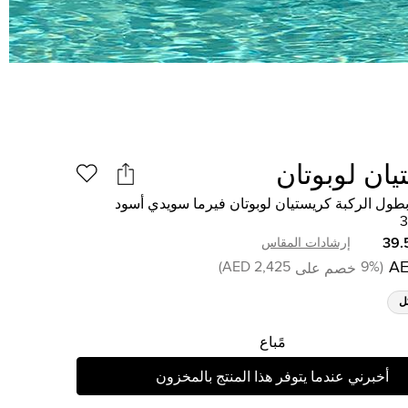
ان لوبوتان
طول الركبة كريستيان لوبوتان فيرما سويدي أسود
39.
إرشادات المقاس
)
2,425 AED
9
%
(
خصم على
ل
مًباع
أخبرني عندما يتوفر هذا المنتج بالمخزون