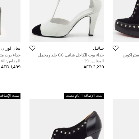
شانيل
سان لوران
ستراكوين
حذاء بوت للكاحل شانيل CC جلد ومخمل
حذاء بوت مت
قاس 39.5
أبيض/أسود مقدمة أصابع مقاس 39
38.5 شامواه أسود
المقاس:
39
المقاس:
40
1,499 AED
3,239 AED
تمت الإضافة 1 أيام مضت
تمت الإضافة 1 أيام مضت