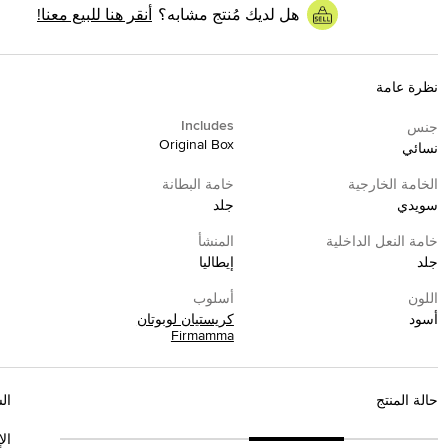
هل لديك مُنتج مشابه؟
أنقر هنا للبيع معنا!
نظرة عامة
Includes
جنس
Original Box
نسائي
الخامة الخارجية
خامة البطانة
سويدي
جلد
خامة النعل الداخلية
المنشأ
جلد
إيطاليا
اللون
أسلوب
أسود
كريستيان لوبوتان
Firmamma
حالة المنتج
ال
ال