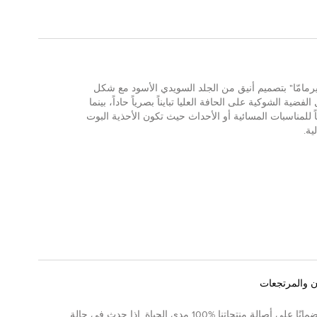
يرمامّا" بتصميم أنيق من الجلد السويدي الأسود مع شكل
ة الشوكية على الحافة العليا تبايناً بصرياً حاداً، بينما
ياً للمناسبات المسائية أو الأحداث حيث تكون الأحذية البوت
ية.
ن والمرتجعات
نقدم ضمانًا على أصالة منتجاتنا %100 مدى الحياة. إذا حدث في حالة