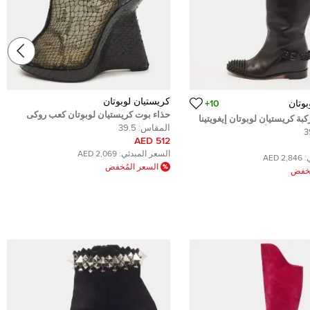
كريستيان لوبوتان
بوتان
10+
حذاء بوت كريستيان لوبوتان كعب روكى
بة كريستيان لوبوتان إيغويتينا
جانيت جلد ثعبان وشبك أسود مقاس 36
المقاس:
39.5
قدمة جلد أسود مقاس 38
3
512 AED
السعر المبدئي:
2,069 AED
:
2,846 AED
السعر المُخفض
ُخفض