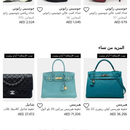
جوسيبي زانوتي
جوسيبي زانوتي
جوسيبي زانوتي
حذاء كعب عالي جوسيبي زانوتي
حذاء كعب عالي جوسيبي زانوتي
حذاء رياضي جوسييبي زانوتي 
شارون مقدمة مفتوحة و نعل
ليزا سويدي أسود مقدمة مفتوحة
جامب مقاس 37.5 لون أسود
المقاس:
37
المقاس:
36
المقاس:
37.5
سميك جلد مرآة أحمر مقاس 39
نعل سميك مقاس 41
كريستالات ونيوبرين سهل الار
2,024 AED
1,045 AED
679 AED
المزيد من نساء
تمت الإضافة 1 أيام مضت
تمت الإضافة 1 أيام مضت
تمت الإضافة 1 أيام مضت
هيرمس
هيرمس
شانيل
حقيبة هيرمس كيلي ريتورن 32 جلد
حقيبة هيرمس بيركين 30 بلو أتول
حقيبة شانيل كلاسيك قلاب مز
توريليون كليمنس أزرق إزمير
جلد عجل توغو بيد علوية
جلد كافيار أسود متوسط
27,472 AED
71,206 AED
36,256 AED
بمقبض علوي إكسسوار بلاتينيوم