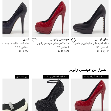
سان لوران
جوسيبي زانوتي
فندي
حذاء كعب عالي سان لوران جانيز
حذاء كعب عالي جوسيبي زانوتي
حذاء كعب عالي فندي فندستا 
جلد براءات اختراع أسود نعل
شارون مقدمة مفتوحة و نعل
بورجوندي نعل سميك مقاس 38
المقاس:
35
المقاس:
37
المقاس:
36.5
سميك مقاس 36
سميك جلد مرآة أحمر مقاس 39
756 AED
679 AED
2,152 AED
تسوق من جوسيبي زانوتي
تمت الإضافة 2 أيام مضت
تمت الإضافة 6 أيام مضت
غير مستعمل