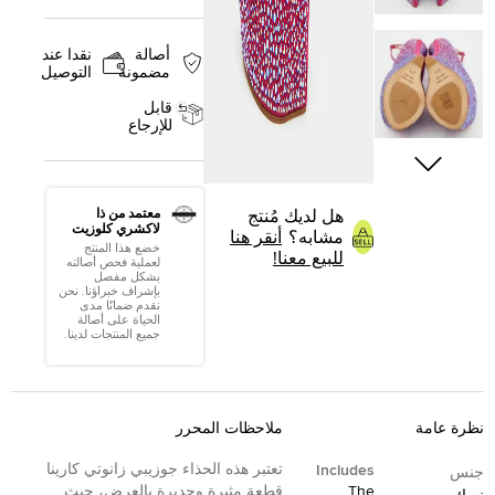
أصالة
نقدا عند
مضمونة
التوصيل
قابل
للإرجاع
معتمد من ذا
هل لديك مُنتج
لاكشري كلوزيت
مشابه؟
أنقر هنا
خضع هذا المنتج
للبيع معنا!
لعملية فحص أصالته
بشكل مفصل
بإشراف خبراؤنا. نحن
نقدم ضمانًا مدى
الحياة على أصالة
جميع المنتجات لدينا.
نظرة عامة
ملاحظات المحرر
تعتبر هذه الحذاء جوزيبي زانوتي كارينا
Includes
جنس
The
قطعة مثيرة وجديرة بالعرض، حيث