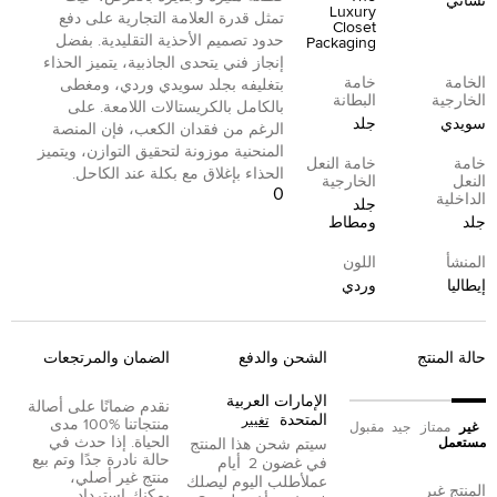
نسائي
Luxury
تمثل قدرة العلامة التجارية على دفع
Closet
حدود تصميم الأحذية التقليدية. بفضل
Packaging
إنجاز فني يتحدى الجاذبية، يتميز الحذاء
الخامة
خامة
بتغليفه بجلد سويدي وردي، ومغطى
الخارجية
البطانة
بالكامل بالكريستالات اللامعة. على
سويدي
جلد
الرغم من فقدان الكعب، فإن المنصة
المنحنية موزونة لتحقيق التوازن، ويتميز
خامة
خامة النعل
الحذاء بإغلاق مع بكلة عند الكاحل.
النعل
الخارجية
0
الداخلية
جلد
جلد
ومطاط
المنشأ
اللون
إيطاليا
وردي
حالة المنتج
الشحن والدفع
الضمان والمرتجعات
الإمارات العربية
نقدم ضمانًا على أصالة
المتحدة
تغيير
منتجاتنا %100 مدى
غير
ممتاز
جيد
مقبول
الحياة. إذا حدث في
مستعمل
سيتم شحن هذا المنتج
حالة نادرة جدًا وتم بيع
في غضون
2
أيام
منتج غير أصلي،
عمل
أطلب اليوم ليصلك
المنتج غير
يمكنك إسترداد