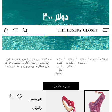
/
/
/
/
/
اكتشف
نساء
أحذية
أحذية
حذاء
حذاء خالي من الكعب بكعب عالي
النساء
الكعب
كعب
جوسيبي زانوتي كارينا منصة زخرفي
العالي
عالي
كريستال سويدي وردي مقاس 37.5
نعل
سميك
غير مستعمل
جوسيبي
زانوتي