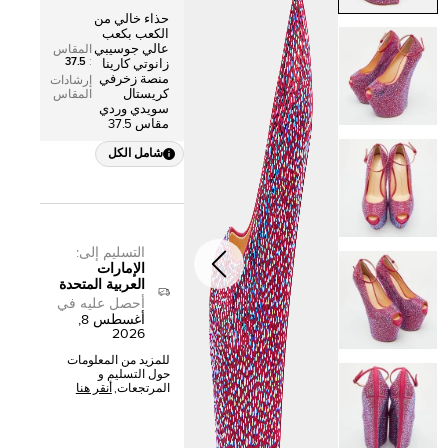
حذاء خالي من
الكعب بكعب
عالي جوسيبي
المقاس
37.5
:
زانوتي كارينا
منصة زخرفي
إرشادات
كريستال
المقاس
سويدي وردي
مقاس 37.5
شامل الكل
التسليم إلى
:
الإمارات
العربية المتحدة
أحصل عليه في
أغسطس 8,
2026
للمزيد من المعلومات
حول التسليم و
المرتجعات,
أنقر هنا