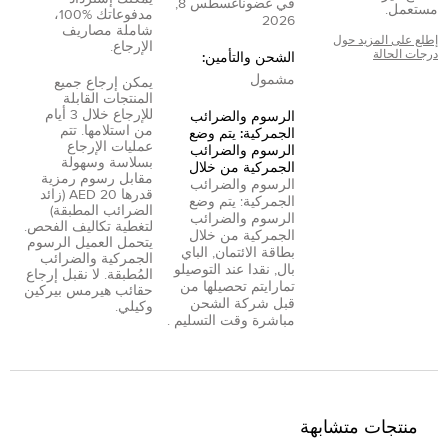
في غضون
أغسطس 8,
مستعمل.
مدفوعاتك %100،
2026
شاملة مصاريف
إطلع على المزيد حول
الإرجاع.
درجات الحالة
الشحن والتأمين:
مشمول
يمكن إرجاع جميع
المنتجات القابلة
للإرجاع خلال 3 أيام
الرسوم والضرائب
من استلامها. تتم
الجمركية: يتم وضع
عمليات الإرجاع
الرسوم والضرائب
بسلاسة وسهولة
الجمركية من خلال
مقابل رسوم رمزية
الرسوم والضرائب
قدرها 20 AED (زائد
الجمركية: يتم وضع
الضرائب المطبقة)
الرسوم والضرائب
لتغطية تكاليف الفحص.
الجمركية من خلال
يتحمل العميل الرسوم
بطاقة الائتمان
,
الباي
الجمركية والضرائب
بال
,
نقدا عند التوصيل
و
المُطبقة. لا نقبل إرجاع
تمارا
يتم تحصيلها من
حقائب هيرمس بيركين
قبل شركة الشحن
وكيلي.
مباشرة وقت التسليم .
منتجات متشابهة