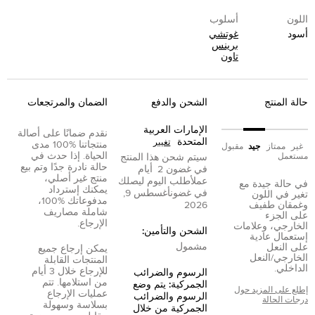
اللون
أسلوب
أسود
غوتشي
برينس
تاون
حالة المنتج
الشحن والدفع
الضمان والمرتجعات
الإمارات العربية
نقدم ضمانًا على أصالة
المتحدة
تغيير
منتجاتنا %100 مدى
غير
ممتاز
جيد
مقبول
الحياة. إذا حدث في
مستعمل
سيتم شحن هذا المنتج
حالة نادرة جدًا وتم بيع
في غضون
2
أيام
منتج غير أصلي،
عمل
أطلب اليوم ليصلك
في حالة جيدة مع
يمكنك إسترداد
في غضون
أغسطس 9,
تغير في اللون
مدفوعاتك %100،
وغمقان طفيف
2026
شاملة مصاريف
على الجزء
الإرجاع.
الخارجي، وعلامات
الشحن والتأمين:
إستعمال عادية
مشمول
على النعل
يمكن إرجاع جميع
الخارجي/النعل
المنتجات القابلة
الداخلي.
للإرجاع خلال 3 أيام
الرسوم والضرائب
من استلامها. تتم
الجمركية: يتم وضع
إطلع على المزيد حول
عمليات الإرجاع
الرسوم والضرائب
درجات الحالة
بسلاسة وسهولة
الجمركية من خلال