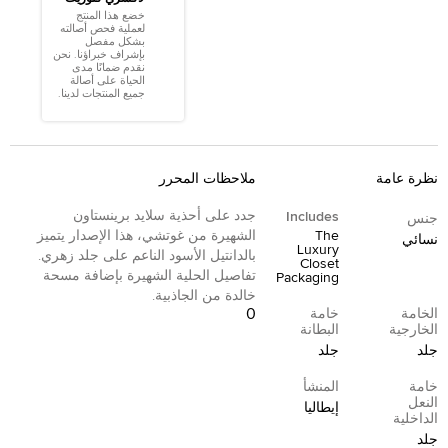
خضع هذا المنتج
لعملية فحص أصالته
بشكل مفصل
بإشراف خبراؤنا. نحن
نقدم ضمانًا مدى
الحياة على أصالة
جميع المنتجات لدينا.
نظرة عامة
ملاحظات المحرر
جدد على أحذية سلايد برينستاون
Includes
جنس
The
الشهيرة من غوتشي، هذا الإصدار يتميز
نسائي
Luxury
بالدانتيل الأسود الناعم على جلد زهري.
Closet
تفاصيل الحلية الشهيرة بإضافة مسحة
Packaging
خالدة من الجاذبية.
0
الخامة
خامة
الخارجية
البطانة
جلد
جلد
خامة
المنشأ
النعل
إيطاليا
الداخلية
جلد