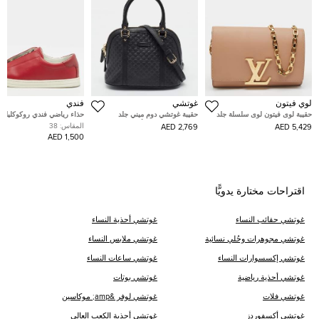
لوي فيتون
غوتشي
فندي
حقيبة لوى فيتون لوى سلسلة جلد
حقيبة غوتشي دوم ميني جلد
حذاء رياضي فندي روكوكليك ب
لامعة بيج MM
مايكروغوتشيشيما أزرق فاتح
العنابي من الجلد مقاس 38
المقاس:
38
2,769 AED
5,429 AED
1,500 AED
اقتراحات مختارة يدويًّا
غوتشي حقائب النساء
غوتشي أحذية النساء
غوتشي مجوهرات وحُلي نسائية
غوتشي ملابس النساء
غوتشي إكسسوارات النساء
غوتشي ساعات النساء
غوتشي أحذية رياضية
غوتشي بوتات
غوتشي فلات
غوتشي لوفر &amp; موكاسين
غوتشي أكسفوردز
غوتشي أحذية الكعب العالي