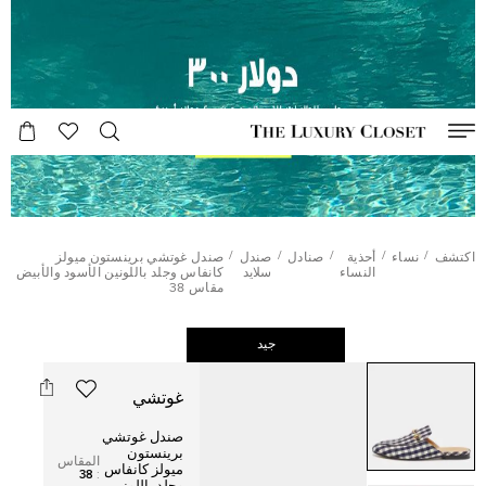
/
/
/
/
/
اكتشف
نساء
أحذية
صنادل
صندل
صندل غوتشي برينستون ميولز
النساء
سلايد
كانفاس وجلد باللونين الأسود والأبيض
مقاس 38
جيد
غوتشي
صندل غوتشي
برينستون
المقاس
ميولز كانفاس
38
: