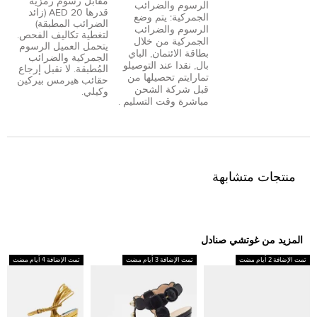
مقابل رسوم رمزية
الرسوم والضرائب
قدرها 20 AED (زائد
الجمركية: يتم وضع
الضرائب المطبقة)
الرسوم والضرائب
لتغطية تكاليف الفحص.
الجمركية من خلال
يتحمل العميل الرسوم
بطاقة الائتمان
,
الباي
الجمركية والضرائب
بال
,
نقدا عند التوصيل
و
المُطبقة. لا نقبل إرجاع
تمارا
يتم تحصيلها من
حقائب هيرمس بيركين
قبل شركة الشحن
وكيلي.
مباشرة وقت التسليم .
منتجات متشابهة
المزيد من غوتشي صنادل
تمت الإضافة 2 أيام مضت
تمت الإضافة 3 أيام مضت
تمت الإضافة 4 أيام مضت