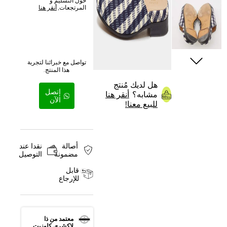
حول التسليم و
المرتجعات,
أنقر هنا
تواصل مع خبرائنا لتجربة
هذا المنتج.
هل لديك مُنتج
إتصل
مشابه؟
أنقر هنا
الآن
للبيع معنا!
أصالة
نقدا عند
مضمونة
التوصيل
قابل
للإرجاع
معتمد من ذا
لاكشري كلوزيت