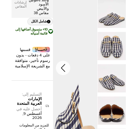
وجلد باللونين
إرشادات
الأسود
المقاس
والأبيض
مقاس 38
شامل الكل
10+ متسوق أضافها إلى
قائمة أمنياته
قسمها
على 4 دفعات - بدون
رسوم تأخير، متوافقة
مع الشريعة الإسلامية
التسليم إلى
:
الإمارات
العربية المتحدة
أحصل عليه في
أغسطس 9,
2026
للمزيد من المعلومات