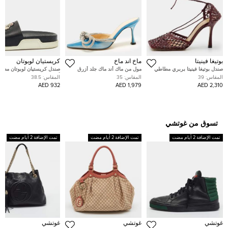
بوتيغا فينيتا
ماخ اند ماخ
كريستيان لوبوتان
صندل بوتيغا فينيتا بربري مطاطي
مول من ماك أند ماك جلد أزرق
صندل كريستيان لوبوتان مطا
مزين بالكريستال شبكي عنابي
رخامي بفيوكتين مقاس 35
أصفر مرصع بالمسامير للمرح
المقاس:
39
المقاس:
35
المقاس:
38.5
يلف على الكاحل مقاس 39
المسبح مقاس 41
932 AED
1,979 AED
2,310 AED
تسوق من غوتشي
تمت الإضافة 2 أيام مضت
تمت الإضافة 2 أيام مضت
تمت الإضافة 2 أيام مضت
غوتشي
غوتشي
غوتشي