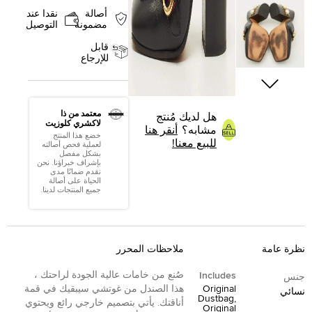
أصالة
نقدا عند
مضمونة
التوصيل
قابل
للإرجاع
معتمد من ذا
هل لديك مُنتج
لاكشري كلوزيت
مشابه؟
أنقر هنا
خضع هذا المنتج
للبيع معنا!
لعملية فحص أصالته
بشكل مفصل
بإشراف خبراؤنا. نحن
نقدم ضمانًا مدى
الحياة على أصالة
جميع المنتجات لدينا.
نظرة عامة
ملاحظات المحرر
صُنع من خامات عالية الجودة لراحتك ،
Includes
جنس
Original
هذا الصندل من غوتشي سيبقيك في قمة
نسائي
Dustbag,
أناقتك. يأتي بتصميم خارجي رائع ويحتوي
Original