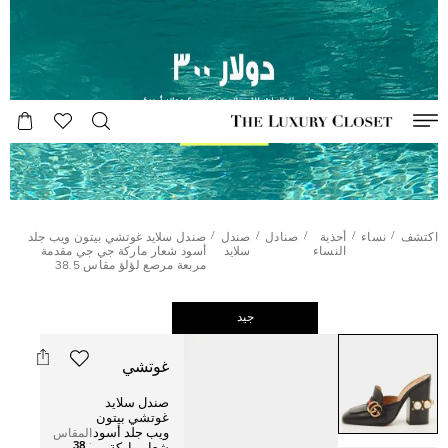
/
/
/
/
/
اكتشف
نساء
أحذية
صنادل
صندل
صندل سلايد غوتشي بيتون ويب جلد
النساء
سلايد
أسود شعار ماركة جي جي مقدمة
مربعة مرصع لؤلؤ مقاس 38.5
جيد
غوتشي
صندل سلايد
غوتشي بيتون
ويب جلد أسود
المقاس
38
: