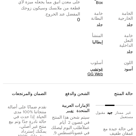
على معدن أنيق مما يجعله ميزة لأي
Box
قطعة من ملابسك وسيكون زوجك
الخامة
خامة
المفضل عند الخروج.
الخارجية
البطانة
0
جلد
جلد
خامة
المنشأ
النعل
إيطاليا
الداخلية
جلد
اللون
أسلوب
أسود
غوتشي
GG Web
حالة المنتج
الشحن والدفع
الضمان والمرتجعات
الإمارات العربية
نقدم ضمانًا على أصالة
المتحدة
تغيير
منتجاتنا %100 مدى
غير
ممتاز
جيد
مقبول
الحياة. إذا حدث في
مستعمل
سيتم شحن هذا المنتج
حالة نادرة جدًا وتم بيع
في غضون
2
أيام
منتج غير أصلي،
عمل
أطلب اليوم ليصلك
في حالة جيدة مع
يمكنك إسترداد
في غضون
أغسطس 9,
غمقان طفيف