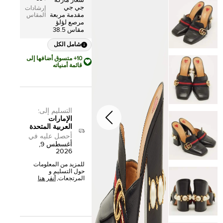
شعار ماركة
جي جي
إرشادات
مقدمة مربعة
المقاس
مرصع لؤلؤ
مقاس 38.5
شامل الكل
10+ متسوق أضافها إلى
قائمة أمنياته
التسليم إلى
:
الإمارات
العربية المتحدة
أحصل عليه في
أغسطس 9,
2026
للمزيد من المعلومات
حول التسليم و
المرتجعات,
أنقر هنا