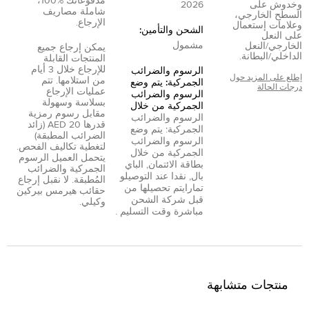
مدفوعاتك %100،
وخدوش على
2026
شاملة مصاريف
السطح الخارجي،
الإرجاع.
وعلامات إستعمال
الشحن والتأمين:
على النعل
مشمول
الخارجي/النعل
يمكن إرجاع جميع
الداخلي/البطانة.
المنتجات القابلة
للإرجاع خلال 3 أيام
الرسوم والضرائب
إطلع على المزيد حول
من استلامها. تتم
الجمركية: يتم وضع
درجات الحالة
عمليات الإرجاع
الرسوم والضرائب
بسلاسة وسهولة
الجمركية من خلال
مقابل رسوم رمزية
الرسوم والضرائب
قدرها 20 AED (زائد
الجمركية: يتم وضع
الضرائب المطبقة)
الرسوم والضرائب
لتغطية تكاليف الفحص.
الجمركية من خلال
يتحمل العميل الرسوم
بطاقة الائتمان
,
الباي
الجمركية والضرائب
بال
,
نقدا عند التوصيل
و
المُطبقة. لا نقبل إرجاع
تمارا
يتم تحصيلها من
حقائب هيرمس بيركين
قبل شركة الشحن
وكيلي.
مباشرة وقت التسليم .
منتجات متشابهة