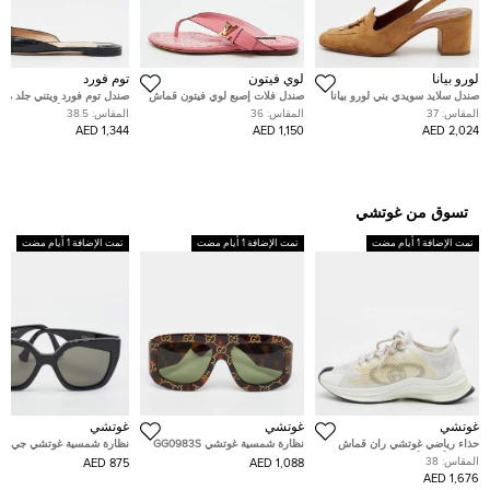
لورو بيانا
لوي فيتون
توم فورد
صندل سلايد سويدي بني لورو بيانا
صندل فلات إصبع لوي فيتون قماش
صندل توم فورد ويتني جلد م
مزين دلايات مقاس 37
كريمي مقاس 38
بنقشة السحلية أسود مسطح 
المقاس:
37
المقاس:
36
المقاس:
38.5
38.5
1,344 AED
1,150 AED
2,024 AED
تسوق من غوتشي
تمت الإضافة 1 أيام مضت
تمت الإضافة 1 أيام مضت
تمت الإضافة 1 أيام مضت
غوتشي
غوتشي
غوتشي
حذاء رياضي غوتشي ران قماش
نظارة شمسية غوتشي GG0983S
نظارة شمسية غوتشي جي
محبوك أبيض/أزرق بعنق منخفض
بحماية بنية بلون صدفة السلحفاة
جي1300إس سوداء بفراشة
المقاس:
38
875 AED
1,088 AED
مقاس 38.5
متشابكة
1,676 AED