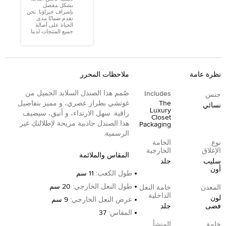
بشكل مفصل
بإشراف خبراؤنا. نحن
نقدم ضمانًا مدى
الحياة على أصالة
جميع المنتجات لدينا.
نظرة عامة
ملاحظات المحرر
صُمم هذا الصندل السلايد الجميل من
Includes
جنس
The
غوتشي بطراز عصري، و مميز بتفاصيل
نسائي
Luxury
راقية. سهل الارتداء، و أنيق، سيضيف
Closet
هذا الصندل جاذبية مريحة لإطلالتكِ غير
Packaging
الرسمية.
نوع
الخامة
الإغلاق
الخارجية
المقاس والملائمة
سليب
جلد
أون
طول الكعب
:
11 سم
طول النعل الخارجي
:
20 سم
المعدن
خامة النعل
الداخلية
لون
عرض النعل الخارجي
:
9 سم
فضى
جلد
المقاس
:
37
خامة
المنشأ