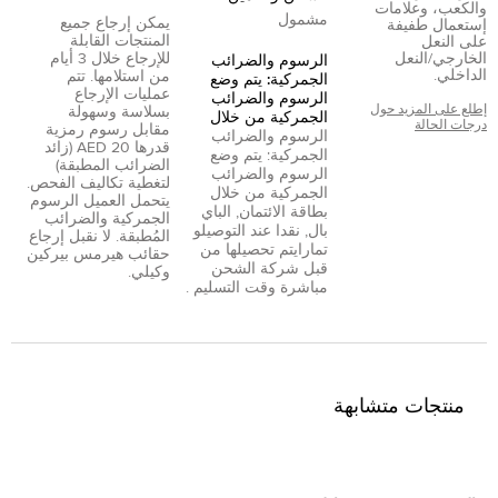
والكعب، وعلامات
مشمول
يمكن إرجاع جميع
إستعمال طفيفة
المنتجات القابلة
على النعل
الخارجي/النعل
للإرجاع خلال 3 أيام
الرسوم والضرائب
الداخلي.
من استلامها. تتم
الجمركية: يتم وضع
عمليات الإرجاع
الرسوم والضرائب
إطلع على المزيد حول
بسلاسة وسهولة
الجمركية من خلال
درجات الحالة
مقابل رسوم رمزية
الرسوم والضرائب
قدرها 20 AED (زائد
الجمركية: يتم وضع
الضرائب المطبقة)
الرسوم والضرائب
لتغطية تكاليف الفحص.
الجمركية من خلال
يتحمل العميل الرسوم
بطاقة الائتمان
,
الباي
الجمركية والضرائب
بال
,
نقدا عند التوصيل
و
المُطبقة. لا نقبل إرجاع
تمارا
يتم تحصيلها من
حقائب هيرمس بيركين
قبل شركة الشحن
وكيلي.
مباشرة وقت التسليم .
منتجات متشابهة