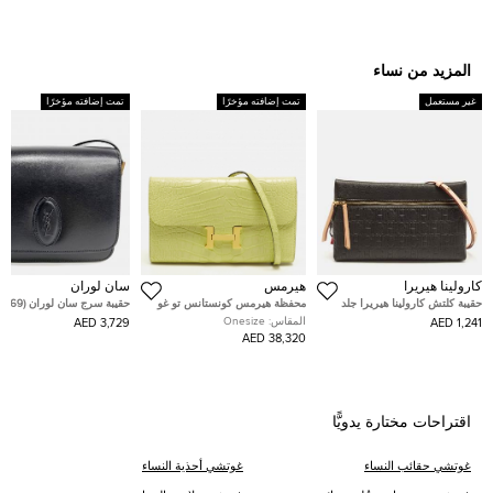
المزيد من نساء
غير مستعمل
تمت إضافته مؤخرًا
تمت إضافته مؤخرًا
كارولينا هيريرا
هيرمس
سان لوران
حقيبة كلتش كارولينا هيريرا جلد
محفظة هيرمس كونستانس تو غو
حقيبة سرج سان لوران (568569)
مونوغرام سوداء إنرو
جلد إبسوم إيتوب
المقاس:
Onesize
3,729 AED
1,241 AED
38,320 AED
اقتراحات مختارة يدويًّا
غوتشي حقائب النساء
غوتشي أحذية النساء