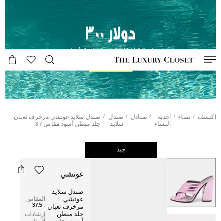
/
/
/
/
/
اكتشف
نساء
أحذية
صنادل
صندل
صندل سلايد غوتشي مزخرف ثعبان
النساء
سلايد
جلد مبطن أسود مقاس 37
جيد
غوتشي
صندل سلايد
المقاس
غوتشي
37.5
:
مزخرف ثعبان
جلد مبطن
إرشادات