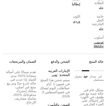
البطانة
إيطاليا
جلد
خامة
اللون
النعل
وردي
الخارجية
جلد
أسلوب
غوتشي
Webby
حالة المنتج
الشحن والدفع
الضمان والمرتجعات
الإمارات العربية
نقدم ضمانًا على أصالة
المتحدة
تغيير
منتجاتنا %100 مدى
غير
ممتاز
جيد
مقبول
الحياة. إذا حدث في
مستعمل
سيتم شحن هذا المنتج
حالة نادرة جدًا وتم بيع
في غضون
2
أيام
منتج غير أصلي،
عمل
أطلب اليوم ليصلك
بشكل عام في
يمكنك إسترداد
في غضون
أغسطس 9,
حالة جيدة مع تغير
مدفوعاتك %100،
2026
طفيف في اللون/
شاملة مصاريف
أثار إحتكاك على
الإرجاع.
الجزء الخارجي
الشحن والتأمين: