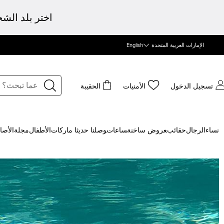
اختر بلد الش
الإمارات العربية المتحدة
English
تسجيل الدخول
الأمنيات
الحقيبة
نساء
الرجال
حقائب
‍عروض ساخنة
‍ساعات
‍وصلنا حديثا
‍ ماركات
الأطفال
مجلة
الأصا