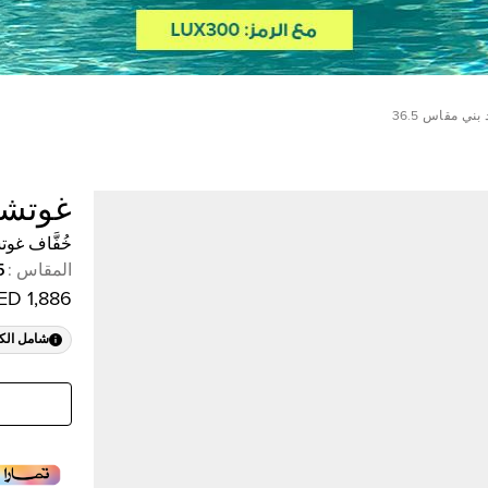
ني مقاس 36.5
غوتش
خُفَّاف غوت
المقاس
:
5
1,886 AED
شامل الك