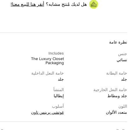
هل لديك مُنتج مشابه؟
أنقر هنا للبيع معنا!
نظرة عامة
Includes
جنس
The Luxury Closet
نسائي
Packaging
خامة البطانة
خامة النعل الداخلية
جلد
جلد
خامة النعل الخارجية
المنشأ
جلد ومطاط
إيطاليا
اللون
أسلوب
متعدد الألوان
غوتشي برينس تاون