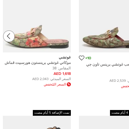
غوتشي
10+
موكاتي غوتشي برينستون هورسبيت قماش
عب غوتشي برينس تاون جي
جي جي سوبريم زهري متعدد الألوان مقاس
المقاس:
38
اس طباعة تيان متعدد الألوان
38
1,618 AED
السعر المبدئي:
2,043 AED
:
2,539 AED
السعر المُخفض
ُخفض
تمت الإضافة 5 أيام مضت