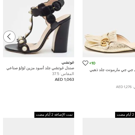
غوتشي
10+
صندل غوتشي جلد أسود مزين لؤلؤ صناعي
جي جي مارمونت جلد ذهبي
بحزام على شكل حرف T كعب عريض مقاس
المقاس:
37.5
37.5
1,063 AED
:
1,276 AED
تمت الإضافة 2 أيام مضت