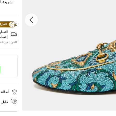
الشريعة ال
التسلي
(
أحصل 
للمزيد من الم
أصالة 
قابل ل