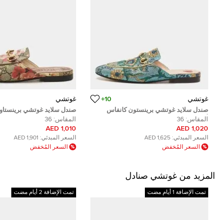
غوتشي
10+
غوتشي
صندل سلايد غوتشي برينستون كانفاس
صندل سلايد غوتشي برينستا
أحمر/وردي مقاس 37.5
كانفاس GG بطبعة زهور م
المقاس:
36
المقاس:
36
39.5
1,010 AED
1,020 AED
السعر المبدئي:
1,625 AED
السعر المبدئي:
1,901 AED
السعر المُخفض
السعر المُخفض
المزيد من غوتشي صنادل
تمت الإضافة 1 أيام مضت
تمت الإضافة 2 أيام مضت