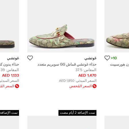
10+
غوتشي
غوتشي
ون هورسبيت
حذاء غوتشي قماش GG سوبريم متعدد
حذاء بدون ك
تعدد الألوان مقاس
الألوان مع حدوة مقاس 37.5
جي سوبرم كنف
المقاس:
37.5
المقاس:
39
مقاس 39
1,133 AED
1,470 AED
السعر المبدئي:
1,850 AED
السعر المبدئي
السعر المُخفض
السعر الم
تمت الإضافة 2 أيام مضت
تمت الإضافة 4 أيام مضت