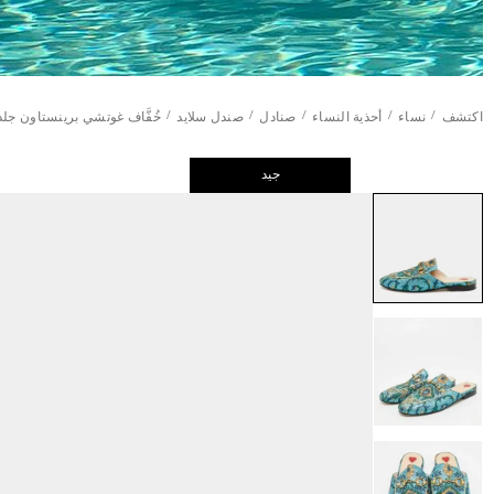
/
/
/
/
/
اكتشف
نساء
أحذية النساء
صنادل
صندل سلايد
خُفَّاف غوتشي برينستاون جلد ب
جيد