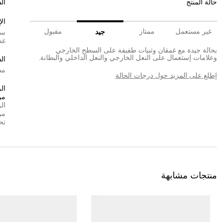
حالة المنتج
ال
ال
غير مستعمل
ممتاز
مقبول
جيد
سي
غض
بحالة جيدة مع غمقان وثنيات طفيفة على السطح الخارجي
وعلامات إستعمال على النعل الخارجي والنعل الداخلي والبطانة.
ال
مش
إطلع على المزيد حول درجات الحالة
ال
من
ال
من
تح
منتجات مشابهة