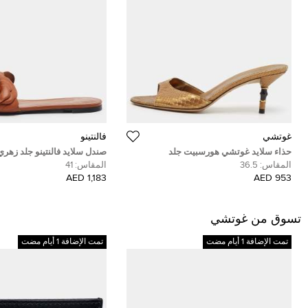
غوتشي
فالنتينو
حذاء سلايد غوتشي هورسبيت جلد
صندل سلايد فالنتينو جلد زهري
غوتشيسيما بني داكن مقدمة مفتوحة مقاس
بالشعار مقاس 37.5
المقاس:
36.5
المقاس:
41
38
1,183 AED
953 AED
تسوق من غوتشي
تمت الإضافة 1 أيام مضت
تمت الإضافة 1 أيام مضت