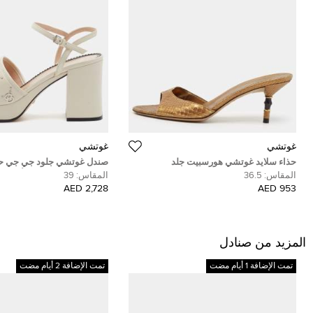
غوتشي
غوتشي
حذاء سلايد غوتشي هورسبيت جلد
غوتشيسيما بني داكن مقدمة مفتوحة مقاس
إغلاق حول الكاحل جلد أبيض د
المقاس:
36.5
المقاس:
39
38
2,728 AED
953 AED
المزيد من صنادل
تمت الإضافة 1 أيام مضت
تمت الإضافة 2 أيام مضت