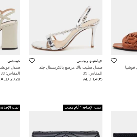
جيانفيتو روسي
غوتشي
 فوشيا
صندل سليب باك مرصع بالكريستال جلد
فضي لامع جيانفيتو روسي مانهاتن مقاس 39
إغلاق حول ال
المقاس:
39
المقاس:
39
2,728 AED
1,495 AED
تمت الإضافة 1 أيام مضت
تمت الإضافة 1 أيام مضت