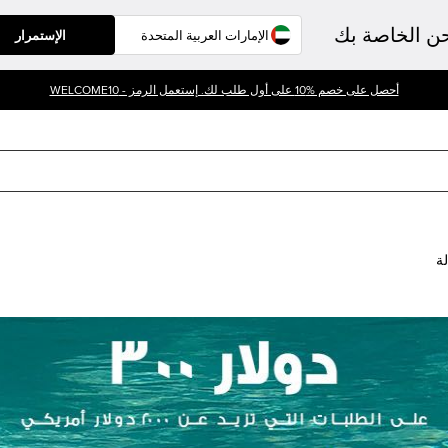
حن الخاصة بك
الإستمرار
أحصل على خصم %10 على أول طلب لك. إستعمل الرمز - WELCOME10
لة