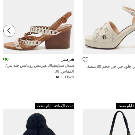
هيرمس
10+
صندل سلاينجباك هيرمس رومانس جلد بني/
صندل غوتشي جلود جي جي حجم 39 منصة
أبيض بكعب إسفين مقاس 38
المقاس:
38
كاحل جلد أبيض داكن
1,676 AED
تمت الإضافة 1 أيام مضت