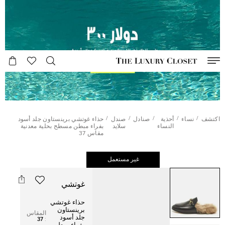
/
/
/
/
/
اكتشف
نساء
أحذية
صنادل
صندل
حذاء غوتشي برينستاون جلد أسود
النساء
سلايد
بفراء مبطن مسطح بحلية معدنية
مقاس 37
غير مستعمل
غوتشي
حذاء غوتشي
برينستاون
المقاس
جلد أسود
37
: