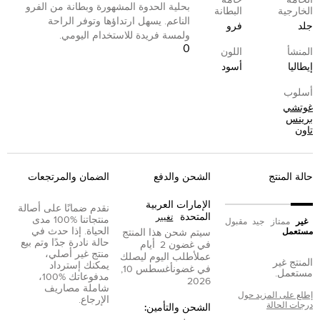
الخامة
خامة
بحلية الحدوة المشهورة وبطانة من الفرو
الخارجية
البطانة
الناعم. يسهل ارتداؤها وتوفر الراحة
جلد
فرو
ولمسة فريدة للاستخدام اليومي.
0
المنشأ
اللون
إيطاليا
أسود
أسلوب
غوتشي
برينس
تاون
حالة المنتج
الشحن والدفع
الضمان والمرتجعات
الإمارات العربية
نقدم ضمانًا على أصالة
المتحدة
تغيير
منتجاتنا %100 مدى
غير
ممتاز
جيد
مقبول
الحياة. إذا حدث في
مستعمل
سيتم شحن هذا المنتج
حالة نادرة جدًا وتم بيع
في غضون
2
أيام
منتج غير أصلي،
عمل
أطلب اليوم ليصلك
المنتج غير
يمكنك إسترداد
في غضون
أغسطس 10,
مستعمل.
مدفوعاتك %100،
2026
شاملة مصاريف
إطلع على المزيد حول
الإرجاع.
درجات الحالة
الشحن والتأمين: