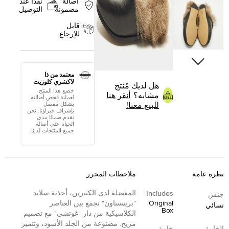
أصالة
نقدا عند
مضمونة
التوصيل
قابل
للإرجاع
معتمد من ذا
لاكشري كلوزيت
هل لديك مُنتج
خضع هذا المنتج
مشابه؟
أنقر هنا
لعملية فحص أصالته
للبيع معنا!
بشكل مفصل
بإشراف خبراؤنا. نحن
نقدم ضمانًا مدى
الحياة على أصالة
جميع المنتجات لدينا.
نظرة عامة
ملاحظات المحرر
المفضلة لدى الكثيرين، أحذية سلايد
Includes
جنس
Original
"برينستاون" تجمع بين العناصر
نسائي
Box
الكلاسيكية من دار "غوتشي" مع تصميم
مريح. مصنوعة من الجلد الأسود، وتتميز