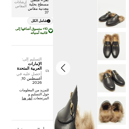
بفراء مبطن
إرشادات
مسطح بحلية
المقاس
معدنية مقاس
37
شامل الكل
10+ متسوق أضافها إلى
قائمة أمنياته
التسليم إلى
:
الإمارات
العربية المتحدة
أحصل عليه في
أغسطس 10,
2026
للمزيد من المعلومات
حول التسليم و
المرتجعات,
أنقر هنا