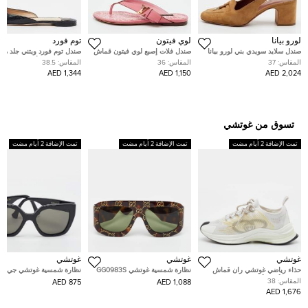
لورو بيانا
لوي فيتون
توم فورد
صندل سلايد سويدي بني لورو بيانا
صندل فلات إصبع لوي فيتون قماش
صندل توم فورد ويتني جلد م
مزين دلايات مقاس 37
كريمي مقاس 38
بنقشة السحلية أسود مسطح 
المقاس:
37
المقاس:
36
المقاس:
38.5
38.5
1,344 AED
1,150 AED
2,024 AED
تسوق من غوتشي
تمت الإضافة 2 أيام مضت
تمت الإضافة 2 أيام مضت
تمت الإضافة 2 أيام مضت
غوتشي
غوتشي
غوتشي
حذاء رياضي غوتشي ران قماش
نظارة شمسية غوتشي GG0983S
نظارة شمسية غوتشي جي
محبوك أبيض/أزرق بعنق منخفض
بحماية بنية بلون صدفة السلحفاة
جي1300إس سوداء بفراشة
المقاس:
38
875 AED
1,088 AED
مقاس 38.5
متشابكة
1,676 AED