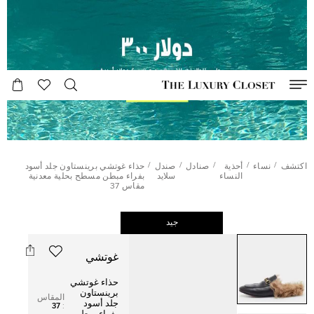
/
/
/
/
/
اكتشف
نساء
أحذية
صنادل
صندل
حذاء غوتشي برينستاون جلد أسود
النساء
سلايد
بفراء مبطن مسطح بحلية معدنية
مقاس 37
جيد
غوتشي
حذاء غوتشي
برينستاون
المقاس
جلد أسود
37
: