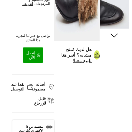
حول التسليم و
المرتجعات,
أنقر هنا
تواصل مع خبرائنا لتجربة
هذا المنتج.
هل لديك مُنتج
إتصل
مشابه؟
أنقر هنا
الآن
للبيع معنا!
أصالة
نقدا عند
مضمونة
التوصيل
قابل
للإرجاع
معتمد من ذا
لاكشري كلوزيت