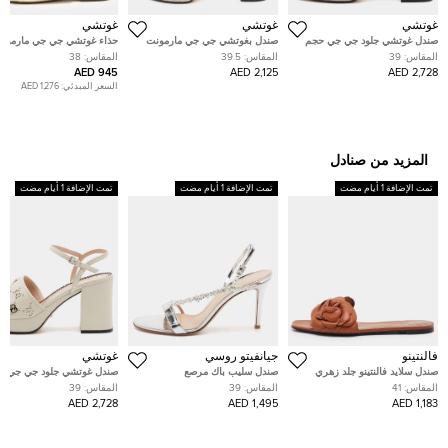
غوتشي
غوتشي
غوتشي
صندل غوتشي جلود جي جي حجم
صندل بغوتشي جي جي مارمونت
حذاء غوتشي جي جي مارمونت
39 منصة إغلاق حول الكاحل جلد
بحزام كاحل جلد ذهبي معدني
ذهبي مقاس 40 مسطح
المقاس:
39
المقاس:
39.5
المقاس:
38
أبيض داكن
مقاس 39.5 منصة
945 AED
2,125 AED
2,728 AED
السعر المبدئي:
1,276 AED
المزيد من صنادل
تمت الإضافة 1 أيام مضت
تمت الإضافة 1 أيام مضت
تمت الإضافة 1 أيام مضت
فالنتينو
جيانفيتو روسي
غوتشي
صندل سلايد فالنتينو جلد زهري
صندل سليب باك مرصع
صندل غوتشي جلود جي جي ح
فوشيا بالشعار مقاس 37.5
بالكريستال جلد فضي لامع جيانفيتو
39 منصة إغلاق حول الكاحل 
المقاس:
41
المقاس:
39
المقاس:
39
روسي مانهاتن مقاس 39
أبيض داكن
2,728 AED
1,495 AED
1,183 AED