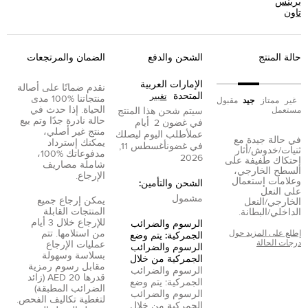
برينس
تاون
حالة المنتج
الشحن والدفع
الضمان والمرتجعات
الإمارات العربية
نقدم ضمانًا على أصالة
المتحدة
تغيير
منتجاتنا %100 مدى
غير
ممتاز
جيد
مقبول
الحياة. إذا حدث في
مستعمل
سيتم شحن هذا المنتج
حالة نادرة جدًا وتم بيع
في غضون
2
أيام
منتج غير أصلي،
عمل
أطلب اليوم ليصلك
في حالة جيدة مع
يمكنك إسترداد
في غضون
أغسطس 11,
ثنيات/خدوش/أثار
مدفوعاتك %100،
2026
إحتكاك طفيفة على
شاملة مصاريف
السطح الخارجي،
الإرجاع.
وعلامات إستعمال
الشحن والتأمين:
على النعل
مشمول
يمكن إرجاع جميع
الخارجي/النعل
المنتجات القابلة
الداخلي/البطانة.
للإرجاع خلال 3 أيام
الرسوم والضرائب
من استلامها. تتم
إطلع على المزيد حول
الجمركية: يتم وضع
درجات الحالة
عمليات الإرجاع
الرسوم والضرائب
بسلاسة وسهولة
الجمركية من خلال
مقابل رسوم رمزية
الرسوم والضرائب
قدرها 20 AED (زائد
الجمركية: يتم وضع
الضرائب المطبقة)
الرسوم والضرائب
لتغطية تكاليف الفحص.
الجمركية من خلال