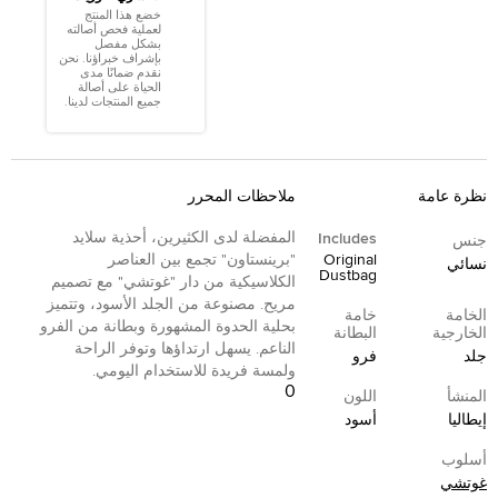
خضع هذا المنتج
لعملية فحص أصالته
بشكل مفصل
بإشراف خبراؤنا. نحن
نقدم ضمانًا مدى
الحياة على أصالة
جميع المنتجات لدينا.
نظرة عامة
ملاحظات المحرر
المفضلة لدى الكثيرين، أحذية سلايد
Includes
جنس
Original
"برينستاون" تجمع بين العناصر
نسائي
Dustbag
الكلاسيكية من دار "غوتشي" مع تصميم
مريح. مصنوعة من الجلد الأسود، وتتميز
الخامة
خامة
بحلية الحدوة المشهورة وبطانة من الفرو
الخارجية
البطانة
الناعم. يسهل ارتداؤها وتوفر الراحة
جلد
فرو
ولمسة فريدة للاستخدام اليومي.
0
المنشأ
اللون
إيطاليا
أسود
أسلوب
غوتشي