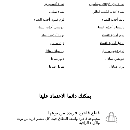
نساء لوفر &amp; موكاسين
نساء أكسفوردز
نساء أحذية الكعب العالي
نساء صنادل
نايك أحذية النساء
لوي فيتون أحذية النساء
ب‍‍النسياغا أحذية النساء
غوتشي أحذية النساء
ديور أحذية النساء
برادا أحذية النساء
شانيل أحذية النساء
نايك صنادل
لوي فيتون صنادل
ب‍‍النسياغا صنادل
غوتشي صنادل
ديور صنادل
برادا صنادل
شانيل صنادل
يمكنك دائما الاعتماد علينا
قطع فاخرة فريدة من نوعها
مجموعة فاخرة واسعة النطاق حيث كل عنصر فريد من نوعه
والأزياء الراقية