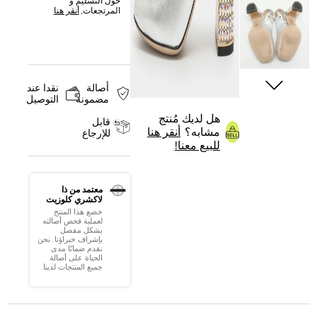
حول التسليم و
المرتجعات,
أنقر هنا
أصالة
نقدا عند
مضمونة
التوصيل
هل لديك مُنتج
قابل
مشابه؟
أنقر هنا
للإرجاع
للبيع معنا!
معتمد من ذا
لاكشري كلوزيت
خضع هذا المنتج
لعملية فحص أصالته
بشكل مفصل
بإشراف خبراؤنا. نحن
نقدم ضمانًا مدى
الحياة على أصالة
جميع المنتجات لدينا.