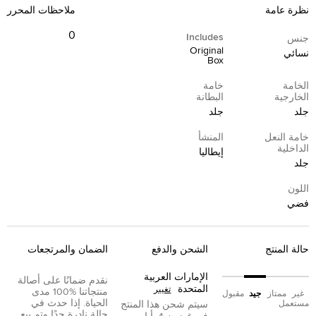
نظرة عامة
ملاحظات المحرر
0
Includes
جنس
Original
نسائي
Box
الخامة
خامة
الخارجية
البطانة
جلد
جلد
خامة النعل
المنشأ
الداخلية
إيطاليا
جلد
اللون
فضي
حالة المنتج
الشحن والدفع
الضمان والمرتجعات
الإمارات العربية
نقدم ضمانًا على أصالة
المتحدة
تغيير
منتجاتنا %100 مدى
غير
ممتاز
جيد
مقبول
الحياة. إذا حدث في
مستعمل
سيتم شحن هذا المنتج
حالة نادرة جدًا وتم بيع