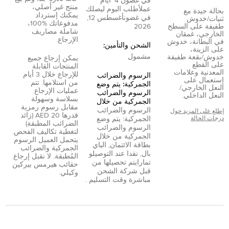
في غضون
4
أيام
منتج غير أصلي،
عمل
أطلب اليوم ليصلك
بحالة جيدة مع
يمكنك إسترداد
في غضون
أغسطس 12,
ثنيات/خدوش
مدفوعاتك %100،
طفيفة على السطح
2026
شاملة مصاريف
الخارجي، غمقان
الإرجاع.
في البطانة، خدوش
الشحن والتأمين:
على الزينة،
مشمول
خدوش/بقعة طفيفة
يمكن إرجاع جميع
على القطع
المنتجات القابلة
المعدنية وعلامات
للإرجاع خلال 3 أيام
الرسوم والضرائب
إستعمال على
من استلامها. تتم
الجمركية: يتم وضع
النعل الخارجي/
عمليات الإرجاع
الرسوم والضرائب
النعل الداخلي.
بسلاسة وسهولة
الجمركية من خلال
مقابل رسوم رمزية
الرسوم والضرائب
إطلع على المزيد حول
قدرها 20 AED (زائد
درجات الحالة
الجمركية: يتم وضع
الضرائب المطبقة)
الرسوم والضرائب
لتغطية تكاليف الفحص.
الجمركية من خلال
يتحمل العميل الرسوم
بطاقة الائتمان
,
الباي
الجمركية والضرائب
بال
,
نقدا عند التوصيل
و
المُطبقة. لا نقبل إرجاع
تمارا
يتم تحصيلها من
حقائب هيرمس بيركين
قبل شركة الشحن
وكيلي.
مباشرة وقت التسليم .