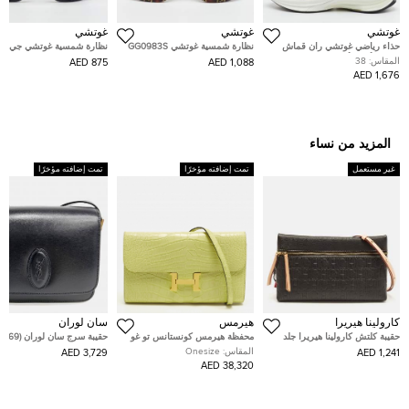
غوتشي
غوتشي
غوتشي
حذاء رياضي غوتشي ران قماش
نظارة شمسية غوتشي GG0983S
نظارة شمسية غوتشي جي
محبوك أبيض/أزرق بعنق منخفض
بحماية بنية بلون صدفة السلحفاة
جي1300إس سوداء بفراشة
المقاس:
38
875 AED
1,088 AED
مقاس 38.5
متشابكة
1,676 AED
المزيد من نساء
غير مستعمل
تمت إضافته مؤخرًا
تمت إضافته مؤخرًا
كارولينا هيريرا
هيرمس
سان لوران
حقيبة كلتش كارولينا هيريرا جلد
محفظة هيرمس كونستانس تو غو
حقيبة سرج سان لوران (568569)
مونوغرام سوداء إنرو
جلد إبسوم إيتوب
المقاس:
Onesize
3,729 AED
1,241 AED
38,320 AED