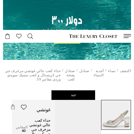
/
/
/
/
/
اكتشف
نساء
أحذية
صنادل
صنادل
حذاء كعب عالي غوتشي مزخرف جي
النساء
بفتحة
جي كريستال و كعب سميك سويدي
كعب
وردي مقاس 39
جيد
غوتشي
حذاء كعب
عالي غوتشي
المقاس
مزخرف جي
40
: