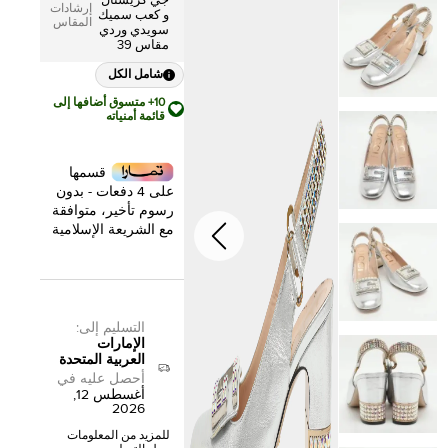
جي كريستال
إرشادات
و كعب سميك
المقاس
سويدي وردي
مقاس 39
شامل الكل
10+ متسوق أضافها إلى
قائمة أمنياته
قسمها
على 4 دفعات - بدون
رسوم تأخير، متوافقة
مع الشريعة الإسلامية
التسليم إلى
:
الإمارات
العربية المتحدة
أحصل عليه في
أغسطس 12,
2026
للمزيد من المعلومات