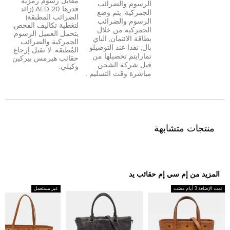
مقابل رسوم رمزية
الرسوم والضرائب
قدرها 20 AED (زائد
الجمركية: يتم وضع
الضرائب المطبقة)
الرسوم والضرائب
لتغطية تكاليف الفحص.
الجمركية من خلال
يتحمل العميل الرسوم
بطاقة الائتمان
,
الباي
الجمركية والضرائب
بال
,
نقدا عند التوصيل
و
المُطبقة. لا نقبل إرجاع
تمارا
يتم تحصيلها من
حقائب هيرمس بيركين
قبل شركة الشحن
وكيلي.
مباشرة وقت التسليم .
منتجات متشابهة
المزيد من إم سي إم حقائب يد
تمت الإضافة 3 أيام مضت
غير مستعمل