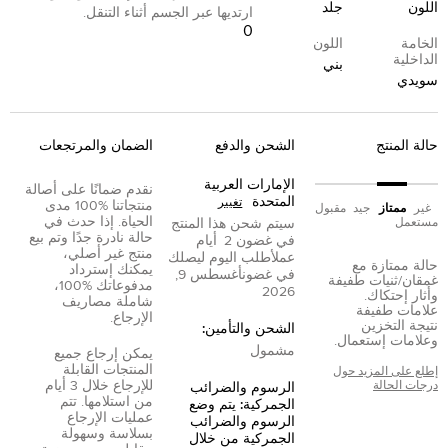
اللون
جلد
ارتديها عبر الجسم أثناء التنقل.
0
الخامة
اللون
الداخلية
بني
سويدي
حالة المنتج
الشحن والدفع
الضمان والمرتجعات
الإمارات العربية
نقدم ضمانًا على أصالة
المتحدة
تغيير
منتجاتنا %100 مدى
غير
ممتاز
جيد
مقبول
الحياة. إذا حدث في
مستعمل
سيتم شحن هذا المنتج
حالة نادرة جدًا وتم بيع
في غضون
2
أيام
منتج غير أصلي،
عمل
أطلب اليوم ليصلك
حالة ممتازة مع
يمكنك إسترداد
في غضون
أغسطس 9,
غمقان/ثنيات طفيفة
مدفوعاتك %100،
2026
وأثار إحتكاك.
شاملة مصاريف
علامات طفيفة
الإرجاع.
نتيجة التخزين
الشحن والتأمين:
وعلامات إستعمال.
مشمول
يمكن إرجاع جميع
المنتجات القابلة
إطلع على المزيد حول
للإرجاع خلال 3 أيام
درجات الحالة
الرسوم والضرائب
من استلامها. تتم
الجمركية: يتم وضع
عمليات الإرجاع
الرسوم والضرائب
بسلاسة وسهولة
الجمركية من خلال