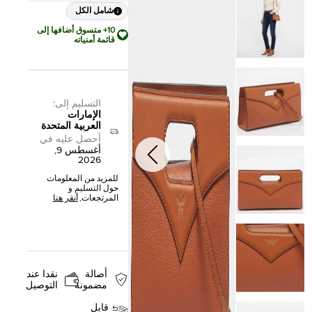
شامل الكل
10+ متسوق أضافها إلى
قائمة أمنياته
التسليم إلى
:
الإمارات
العربية المتحدة
أحصل عليه في
أغسطس 9,
2026
للمزيد من المعلومات
حول التسليم و
المرتجعات,
أنقر هنا
أصالة
نقدا عند
مضمونة
التوصيل
قابل