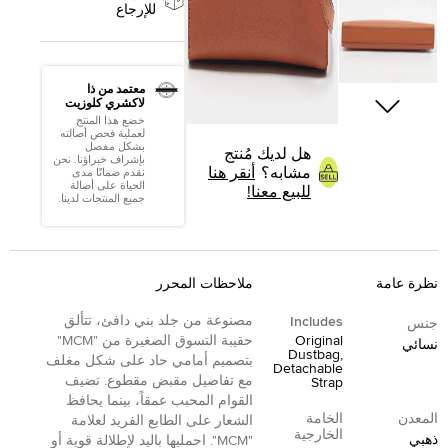
للإرجاع
معتمد من ذا
لاكشري كلوزيت
خضع هذا المنتج
لعملية فحص أصالته
بشكل مفصل
هل لديك مُنتج
بإشراف خبراؤنا. نحن
مشابه؟
أنقر هنا
نقدم ضمانًا مدى
الحياة على أصالة
للبيع معنا!
جميع المنتجات لدينا.
نظرة عامة
ملاحظات المحرر
مصنوعة من جلد بني دافئ، تتألق
Includes
جنس
Original
حقيبة التسوق الصغيرة من "MCM"
نسائي
Dustbag,
بتصميم أمامي حاد على شكل مغلف
Detachable
مع تفاصيل مقبض مقطوع. تضيف
Strap
القوام المحبب عمقاً، بينما يحافظ
المعدن
الخامة
الشعار على الطابع الفريد لعلامة
الخارجية
ذهبي
"MCM". احمليها باليد لإطلالة قوية أو