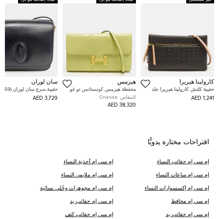
كارولينا هيريرا
هيرمس
سان لوران
حقيبة كلتش كارولينا هيريرا جلد
محفظة هيرمس كونستانس تو غو
حقيبة سرج سان لوران (568569)
مونوغرام سوداء إنرو
جلد إبسوم إيتوب
المقاس:
Onesize
3,729 AED
1,241 AED
38,320 AED
اقتراحات مختارة يدويًّا
إم سي إم حقائب النساء
إم سي إم أحذية النساء
إم سي إم ساعات النساء
إم سي إم ملابس النساء
إم سي إم إكسسوارات النساء
إم سي إم مجوهرات وحُلي نسائية
إم سي إم محافظ
إم سي إم حقائب يد
إم سي إم حقائب يد
إم سي إم حقائب كتف