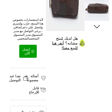
لأية استفسارات بخصوص
هذا المنتج، جرّب وإشتري
وإحصل على دعم إضافي
، يرجى التواصل مع مدير
المتسوق مدير المتسوق
هل لديك مُنتج
الشخصيالشخصي.
مشابه؟
أنقر هنا
للبيع معنا!
إتصل
الآن
أصالة
نقدا عند
مضمونة
التوصيل
قابل
للإرجاع