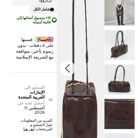
برياروود
شامل الكل
10+ متسوق أضافها إلى
قائمة أمنياته
قسمها
على 4 دفعات - بدون
رسوم تأخير، متوافقة
مع الشريعة الإسلامية
التسليم إلى
:
الإمارات
العربية المتحدة
أحصل عليه في
أغسطس 11,
2026
للمزيد من المعلومات
حول التسليم و
المرتجعات,
أنقر هنا