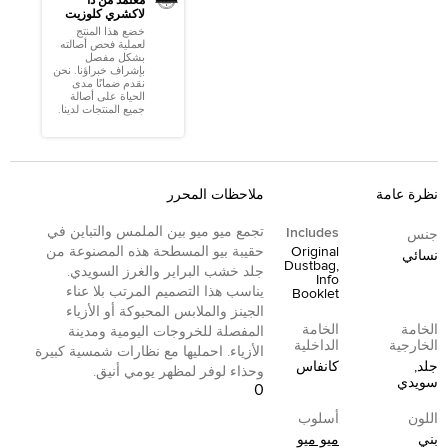
معتمد من ذا
لاكشري كلوزيت
خضع هذا المنتج
لعملية فحص أصالته
بشكل مفصل
بإشراف خبراؤنا. نحن
نقدم ضمانًا مدى
الحياة على أصالة
جميع المنتجات لدينا.
نظرة عامة
ملاحظات المحرر
تجمع ميو ميو بين الملمس والتباين في
Includes
جنس
Original
حقيبة بيو المسطحة هذه المصنوعة من
نسائي
Dustbag,
جلد خشب البراير والغرز السويدي.
Info
يناسب هذا التصميم المرتب بلا عناء
Booklet
الجينز والملابس المحبوكة أو الأزياء
الخامة
الخامة
المفصلة للخروجات اليومية ومدينة
الخارجية
الداخلية
الأزياء. احمليها مع نظارات شمسية كبيرة
جلد,
كانفاس
وحذاء لوفر لمظهر يومي أنيق.
سويدي
0
اللون
أسلوب
بني
ميو ميو