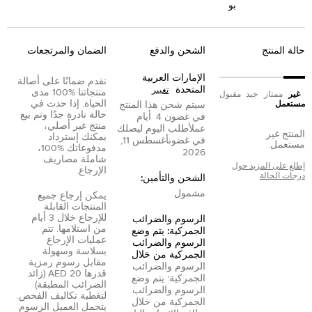
بو
حالة المنتج
الشحن والدفع
الضمان والمرتجعات
الإمارات العربية
نقدم ضمانًا على أصالة
المتحدة
تغيير
منتجاتنا %100 مدى
غير
ممتاز
جيد
مقبول
الحياة. إذا حدث في
مستعمل
سيتم شحن هذا المنتج
حالة نادرة جدًا وتم بيع
في غضون
4
أيام
منتج غير أصلي،
عمل
أطلب اليوم ليصلك
المنتج غير
يمكنك إسترداد
في غضون
أغسطس 11,
مستعمل.
مدفوعاتك %100،
2026
شاملة مصاريف
إطلع على المزيد حول
الإرجاع.
درجات الحالة
الشحن والتأمين:
مشمول
يمكن إرجاع جميع
المنتجات القابلة
للإرجاع خلال 3 أيام
الرسوم والضرائب
من استلامها. تتم
الجمركية: يتم وضع
عمليات الإرجاع
الرسوم والضرائب
بسلاسة وسهولة
الجمركية من خلال
مقابل رسوم رمزية
الرسوم والضرائب
قدرها 20 AED (زائد
الجمركية: يتم وضع
الضرائب المطبقة)
الرسوم والضرائب
لتغطية تكاليف الفحص.
الجمركية من خلال
يتحمل العميل الرسوم