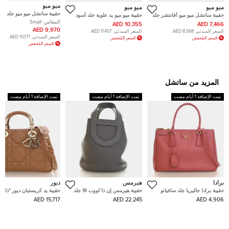
ميو ميو
ميو ميو
ميو ميو
حقيبة ساتشل ميو ميو جلد بري
حقيبة ساتشل ميو ميو أفانتشر جلد
حقيبة ميو ميو يد علوية جلد أسود
صغيرة بيو
أسود
المقاس:
Small
10,355 AED
7,466 AED
9,970 AED
السعر المبدئي:
8,568 AED
السعر المبدئي:
11,457 AED
السعر المبدئي:
11,071 AED
السعر المُخفض
السعر المُخفض
السعر المُخفض
المزيد من ساتشل
تمت الإضافة 1 أيام مضت
تمت الإضافة 1 أيام مضت
تمت الإضافة 1 أيام مضت
برادا
هيرمس
ديور
حقيبة برادا جاليريا جلد سافيانو
حقيبة هيرمس إن ذا لووب 18 جلد
حقيبة يد كريستيان ديور "ذا لي
وردية متوسطة ذات مقبض علوي
توريلون كليمنس سويفت عجل دلو
95.22" صغيرة جلد عجل بيج
15,717 AED
22,245 AED
4,906 AED
غريس مير
بمقبض علوي