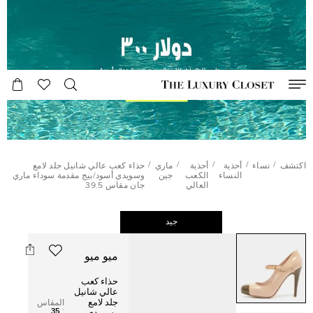
/
/
/
/
/
اكتشف
نساء
أحذية
أحذية
ماري
حذاء كعب عالي شانيل جلد لامع
النساء
الكعب
جين
وسويدي أسود/بيج مقدمة سوداء ماري
العالي
جان مقاس 39.5
جيد
ميو ميو
حذاء كعب
عالي شانيل
جلد لامع
المقاس
35
: