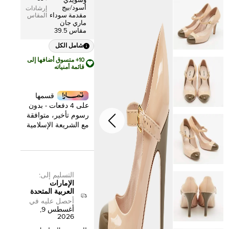
وسويدي
أسود/بيج
إرشادات
مقدمة سوداء
المقاس
ماري جان
مقاس 39.5
شامل الكل
10+ متسوق أضافها إلى
قائمة أمنياته
قسمها
على 4 دفعات - بدون
رسوم تأخير، متوافقة
مع الشريعة الإسلامية
التسليم إلى
:
الإمارات
العربية المتحدة
أحصل عليه في
أغسطس 9,
2026