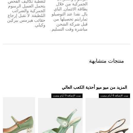
لتغطية تكاليف الفحص.
الجمركية من خلال
يتحمل العميل الرسوم
بطاقة الائتمان
,
الباي
الجمركية والضرائب
بال
,
نقدا عند التوصيل
و
المُطبقة. لا نقبل إرجاع
تمارا
يتم تحصيلها من
حقائب هيرمس بيركين
قبل شركة الشحن
وكيلي.
مباشرة وقت التسليم .
منتجات متشابهة
المزيد من ميو ميو أحذية الكعب العالي
تمت الإضافة 8 أيام مضت
تمت الإضافة 9 أيام مضت