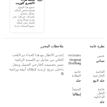
معتمد من ذا
لاكشري كلوزيت
خضع هذا المنتج
لعملية فحص أصالته
بشكل مفصل
بإشراف خبراؤنا. نحن
نقدم ضمانًا مدى
الحياة على أصالة
جميع المنتجات لدينا.
نظرة عامة
ملاحظات المحرر
إجذبي الأنظار مع هذا الحذاء ذو الكعب
Includes
جنس
Original
العالي من شانيل ذو اللمسة الراقية!
نسائي
Dustbag
يتميز بتصميمه الخارجي الجميل وبنعل
داخلي مريح. إرتديه لإطلالة أنيقة ورائعة!
الخامة
خامة
0
الخارجية
البطانة
جلد لامع
جلد
خامة
المنشأ
النعل
إيطاليا
الداخلية
جلد