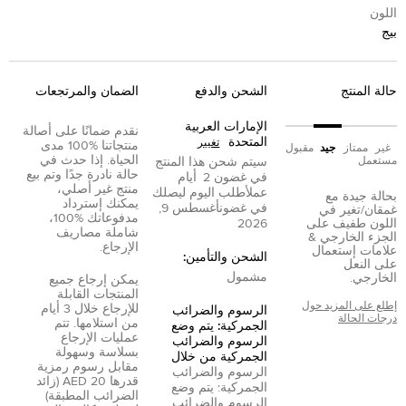
اللون
بيج
حالة المنتج
الشحن والدفع
الضمان والمرتجعات
الإمارات العربية
نقدم ضمانًا على أصالة
المتحدة
تغيير
منتجاتنا %100 مدى
غير
ممتاز
جيد
مقبول
الحياة. إذا حدث في
مستعمل
سيتم شحن هذا المنتج
حالة نادرة جدًا وتم بيع
في غضون
2
أيام
منتج غير أصلي،
عمل
أطلب اليوم ليصلك
بحالة جيدة مع
يمكنك إسترداد
في غضون
أغسطس 9,
غمقان/تغير في
مدفوعاتك %100،
اللون طفيف على
2026
شاملة مصاريف
الجزء الخارجي &
الإرجاع.
علامات إستعمال
الشحن والتأمين:
على النعل
مشمول
الخارجي.
يمكن إرجاع جميع
المنتجات القابلة
إطلع على المزيد حول
للإرجاع خلال 3 أيام
الرسوم والضرائب
درجات الحالة
من استلامها. تتم
الجمركية: يتم وضع
عمليات الإرجاع
الرسوم والضرائب
بسلاسة وسهولة
الجمركية من خلال
مقابل رسوم رمزية
الرسوم والضرائب
قدرها 20 AED (زائد
الجمركية: يتم وضع
الضرائب المطبقة)
الرسوم والضرائب