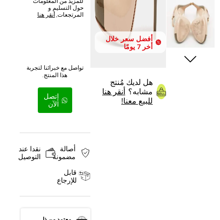
للمزيد من المعلومات
حول التسليم و
المرتجعات,
أنقر هنا
أفضل سعر خلال
أخر 7 يومًا
تواصل مع خبرائنا لتجربة
هذا المنتج.
هل لديك مُنتج
مشابه؟
أنقر هنا
إتصل
للبيع معنا!
الآن
أصالة
نقدا عند
مضمونة
التوصيل
قابل
للإرجاع