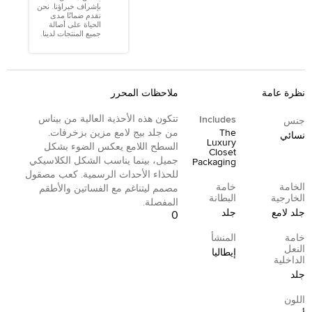
بإشراف خبراؤنا. نحن
نقدم ضمانًا مدى
الحياة على أصالة
جميع المنتجات لدينا.
نظرة عامة
ملاحظات المحرر
تتكون هذه الأحذية العالية من بيناس
Includes
جنس
The
من جلد بيج لامع مزين بزخرفات.
نسائي
Luxury
السطح اللامع يعكس الضوء بشكل
Closet
جميل، بينما يناسب الشكل الكلاسيكي
Packaging
للحذاء الأحداث الرسمية. كعب مصقول
الخامة
خامة
مصمم ليتناغم مع الفساتين والأطقم
الخارجية
البطانة
المفصلة.
جلد لامع
جلد
0
خامة
المنشأ
النعل
إيطاليا
الداخلية
جلد
اللون