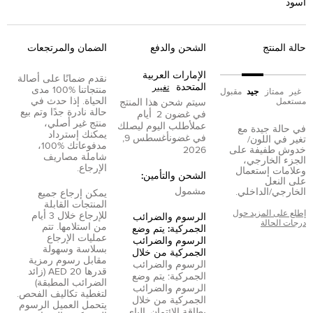
أسود
حالة المنتج
الشحن والدفع
الضمان والمرتجعات
الإمارات العربية
نقدم ضمانًا على أصالة
المتحدة
تغيير
منتجاتنا %100 مدى
غير
ممتاز
جيد
مقبول
الحياة. إذا حدث في
مستعمل
سيتم شحن هذا المنتج
حالة نادرة جدًا وتم بيع
في غضون
2
أيام
منتج غير أصلي،
عمل
أطلب اليوم ليصلك
في حالة جيدة مع
يمكنك إسترداد
في غضون
أغسطس 9,
تغير في اللون/
مدفوعاتك %100،
خدوش طفيفة على
2026
شاملة مصاريف
الجزء الخارجي،
الإرجاع.
وعلامات إستعمال
الشحن والتأمين:
على النعل
مشمول
الخارجي/الداخلي.
يمكن إرجاع جميع
المنتجات القابلة
إطلع على المزيد حول
للإرجاع خلال 3 أيام
الرسوم والضرائب
درجات الحالة
من استلامها. تتم
الجمركية: يتم وضع
عمليات الإرجاع
الرسوم والضرائب
بسلاسة وسهولة
الجمركية من خلال
مقابل رسوم رمزية
الرسوم والضرائب
قدرها 20 AED (زائد
الجمركية: يتم وضع
الضرائب المطبقة)
الرسوم والضرائب
لتغطية تكاليف الفحص.
الجمركية من خلال
يتحمل العميل الرسوم
بطاقة الائتمان
,
الباي