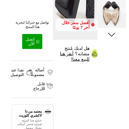
أفضل سعر خلال
تواصل مع خبرائنا لتجربة
هذا المنتج.
أخر 7 يومًا
إتصل
الآن
هل لديك مُنتج
مشابه؟
أنقر هنا
للبيع معنا!
أصالة
نقدا عند
مضمونة
التوصيل
قابل
للإرجاع
معتمد من ذا
لاكشري كلوزيت
خضع هذا المنتج
لعملية فحص أصالته
بشكل مفصل