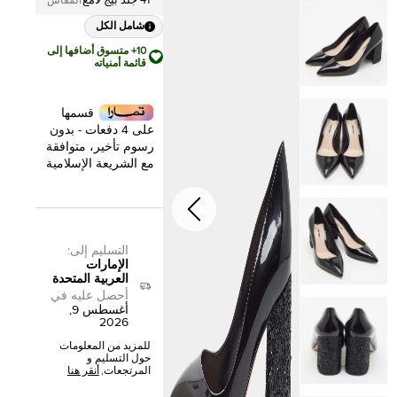
41 جلد بيج لامع
المقاس
شامل الكل
10+ متسوق أضافها إلى
قائمة أمنياته
قسمها
على 4 دفعات - بدون
رسوم تأخير، متوافقة
مع الشريعة الإسلامية
التسليم إلى
:
الإمارات
العربية المتحدة
أحصل عليه في
أغسطس 9,
2026
للمزيد من المعلومات
حول التسليم و
المرتجعات,
أنقر هنا