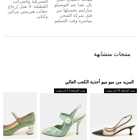
الجمركية والضرائب
بال
,
نقدا عند التوصيل
و
المُطبقة. لا نقبل إرجاع
تمارا
يتم تحصيلها من
حقائب هيرمس بيركين
قبل شركة الشحن
وكيلي.
مباشرة وقت التسليم .
منتجات متشابهة
المزيد من ميو ميو أحذية الكعب العالي
تمت الإضافة 8 أيام مضت
تمت الإضافة 9 أيام مضت