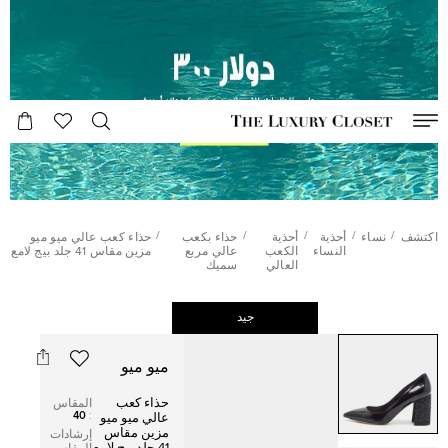
/
/
/
/
/
اكتشف
نساء
أحذية
أحذية
حذاء بكعب
حذاء كعب عالي ميو ميو
النساء
الكعب
عالي مربع
مزين مقاس 41 جلد بيج لامع
العالي
سميك
جيد
ميو ميو
حذاء كعب
المقاس
40
:
عالي ميو ميو
مزين مقاس
إرشادات