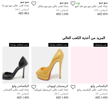
ميو ميو
ميو ميو
ميو ميو
10+
حذاء كعب عالي ميو ميو جلد ل
حذاء كعب عالي ميو ميو جلد لامع
حذاء كعب عالي ميو ميو ساتان
أخضر باهت مرصع بالكريستا
أسود وبي في سي مرصع
أخضر مزخرف كريستال بحزام
المقاس:
39.5
المقاس:
37.5
المقاس:
40
ماري جين كعب كتلة مقاس 39.5
بكريستال مقاس 37.5
خلفي دونا مقاس 37
892 AED
1,045 AED
874 AED
المزيد من أحذية الكعب العالي
غير مستعمل
تمت إضافته مؤخرًا
تمت إضافته مؤخرًا
اليكساندر وانغ
كريستيان لوبوتان
اليكساندر وانغ
حذاء كعب عالي أليكسندر وانغ
حذاء كعب عالي كريستيان لوبوتان
حذاء كعب عالي ألكساندر وان
دلفين مرصع بالكريستال ساتان
فيري بريفي جلد ثعبان ذهبي نعل
أسود فيولا دورسيه مقاس 40
المقاس:
35
المقاس:
38.5
المقاس:
40
أسود مقاس 35
سميك مقدمة مفتوحة مقاس 38.5
1,495 AED
1,495 AED
1,495 AED