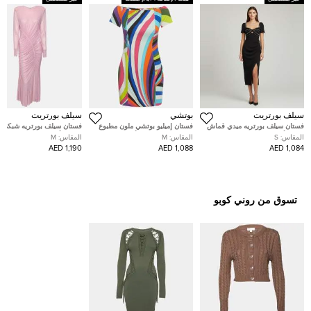
سيلف بورتريت
بوتشي
سيلف بورتريت
فستان سيلف بورتريه ميدي قماش
فستان إميليو بوتشي ملون مطبوع
فستان سيلف بورتريه شبكي 
كريب أسود مع تفاصيل ماسية
إيريدي كريب بدون أكتاف كادي
مرصع بأحجار الراين مجمع مي
المقاس:
S
المقاس:
M
المقاس:
M
مقاس صغير
قصير متوسط
مقاس متوسط - ميديام
1,190 AED
1,088 AED
1,084 AED
تسوق من روني كوبو