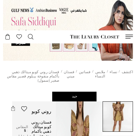
/
/
/
/
/
اكتشف
نساء
ملابس
فساتين
فستان
فستان روني كوبو ميتالك ذهبي
النساء
ميني
بأكمام منفوخة بيبلوم قصير مقاس
صغير (سمول)
جيد
روني كوبو
فستان روني
كوبو ميتالك
المقاس
S
:
ذهبي بأكمام