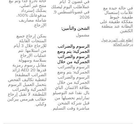
حالة نادرة جدًا وتم بيع
في غضون
2
أيام
منتج غير أصلي،
عمل
أطلب اليوم ليصلك
في حالة جيدة مع
يمكنك إسترداد
في غضون
أغسطس 9,
علامات إستعمال
مدفوعاتك %100،
طفيفة. خيوط
2026
شاملة مصاريف
مفككة طفيفة على
الإرجاع.
البطانة عند منطقة
الشحن والتأمين:
الكتفين.
مشمول
يمكن إرجاع جميع
إطلع على المزيد حول
المنتجات القابلة
درجات الحالة
للإرجاع خلال 3 أيام
الرسوم والضرائب
من استلامها. تتم
الجمركية: يتم وضع
عمليات الإرجاع
الرسوم والضرائب
بسلاسة وسهولة
الجمركية من خلال
مقابل رسوم رمزية
الرسوم والضرائب
قدرها 20 AED (زائد
الجمركية: يتم وضع
الضرائب المطبقة)
الرسوم والضرائب
لتغطية تكاليف الفحص.
الجمركية من خلال
يتحمل العميل الرسوم
بطاقة الائتمان
,
الباي
الجمركية والضرائب
بال
,
نقدا عند التوصيل
و
المُطبقة. لا نقبل إرجاع
تمارا
يتم تحصيلها من
حقائب هيرمس بيركين
قبل شركة الشحن
وكيلي.
مباشرة وقت التسليم .