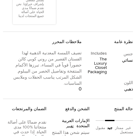
بشكل مفصل
بإشراف خبراؤنا. نحن
نقدم ضمانًا مدى
الحياة على أصالة
جميع المنتجات لدينا.
نظرة عامة
ملاحظات المحرر
تضيف اللمسة المعدنية الذهبية لهذا
Includes
جنس
The
الفستان القصير من روني كوبي كالن
نسائي
Luxury
حضوراً قوياً في المساء، تبرزها الأكمام
Closet
المنتفخة وتفاصيل الخصر من البيبلوم.
Packaging
الشكل المرتب يناسب الحفلات وملابس
اللون
المناسبات.
0
ذهبي
حالة المنتج
الشحن والدفع
الضمان والمرتجعات
الإمارات العربية
نقدم ضمانًا على أصالة
المتحدة
تغيير
منتجاتنا %100 مدى
غير
ممتاز
جيد
مقبول
الحياة. إذا حدث في
مستعمل
سيتم شحن هذا المنتج