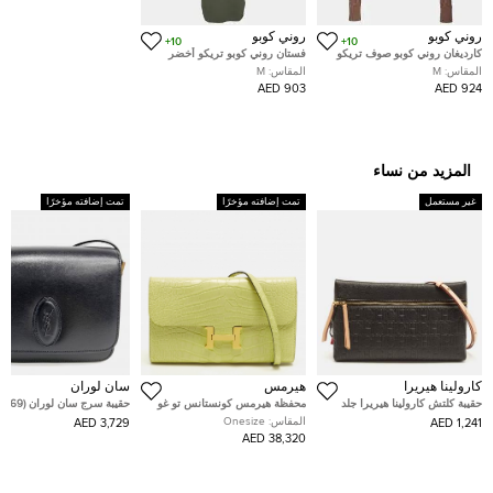
روني كوبو
روني كوبو
10+
10+
كارديغان روني كوبو صوف تريكو
فستان روني كوبو تريكو أخضر
كابل بني قصير مقاس وسط (
قصات مفرغة مزين رباط طرتز
المقاس:
M
المقاس:
M
ميديوم )
بوديكون مقاس متوسط (ميديوم)
903 AED
924 AED
المزيد من نساء
غير مستعمل
تمت إضافته مؤخرًا
تمت إضافته مؤخرًا
كارولينا هيريرا
هيرمس
سان لوران
حقيبة كلتش كارولينا هيريرا جلد
محفظة هيرمس كونستانس تو غو
حقيبة سرج سان لوران (568569)
مونوغرام سوداء إنرو
جلد إبسوم إيتوب
المقاس:
Onesize
3,729 AED
1,241 AED
38,320 AED