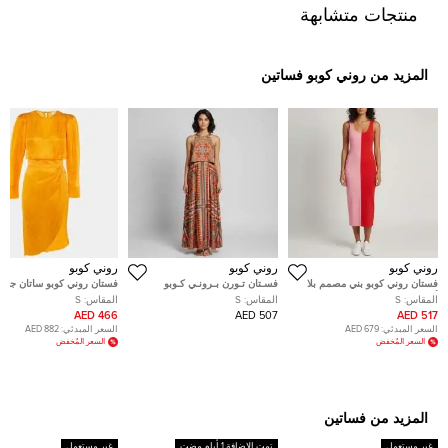
منتجات متشابهة
المزيد من روني كوبو فساتين
روني كوبو
روني كوبو
روني كوبو
فستان روني كوبو بني مصمم بلا
فسـتان تـورن بـرونـي كـوبو
فستان روني كوبو ساتان جاكا
أكمام بطول متوسط مقاس صغير
طبـاعة زهـور بـيسـلي برتـقالـي
برتقالي ماريغولد غير متماثل
المقاس:
S
المقاس:
S
المقاس:
S
(سمول)
صـنـاعـي طـويل مقـاس صغـير
متوسط الطول مقاس صغير
466 AED
507 AED
517 AED
(سـمـول)
(سمول)
السعر المبدئي:
679 AED
السعر المبدئي:
882 AED
السعر المُخفض
السعر المُخفض
المزيد من فساتين
غير مستعمل
تمت الإضافة 1 أيام مضت
غير مستعمل