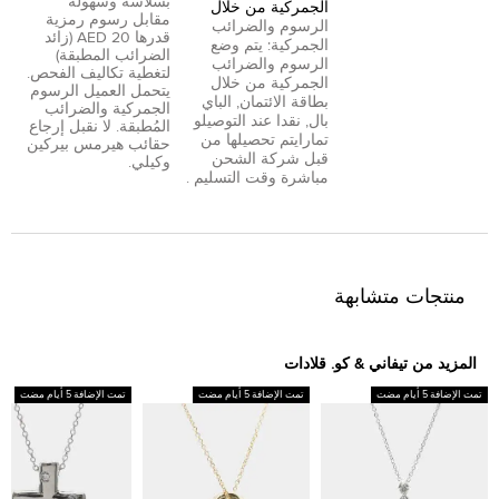
بسلاسة وسهولة
الجمركية من خلال
مقابل رسوم رمزية
الرسوم والضرائب
قدرها 20 AED (زائد
الجمركية: يتم وضع
الضرائب المطبقة)
الرسوم والضرائب
لتغطية تكاليف الفحص.
الجمركية من خلال
يتحمل العميل الرسوم
بطاقة الائتمان
,
الباي
الجمركية والضرائب
بال
,
نقدا عند التوصيل
و
المُطبقة. لا نقبل إرجاع
تمارا
يتم تحصيلها من
حقائب هيرمس بيركين
قبل شركة الشحن
وكيلي.
مباشرة وقت التسليم .
منتجات متشابهة
المزيد من تيفاني & كو. قلادات
تمت الإضافة 5 أيام مضت
تمت الإضافة 5 أيام مضت
تمت الإضافة 5 أيام مضت