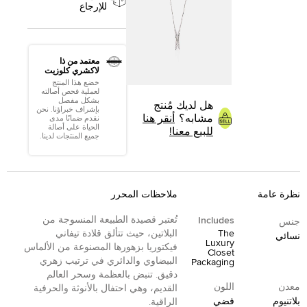
للإرجاع
معتمد من ذا
لاكشري كلوزيت
خضع هذا المنتج
لعملية فحص أصالته
بشكل مفصل
هل لديك مُنتج
بإشراف خبراؤنا. نحن
مشابه؟
أنقر هنا
نقدم ضمانًا مدى
الحياة على أصالة
للبيع معنا!
جميع المنتجات لدينا.
نظرة عامة
ملاحظات المحرر
تُعتبر قصيدة الطبيعة المنسوجة من
Includes
جنس
The
البلاتين، حيث تتألق قلادة تيفاني
نسائي
Luxury
فيكتوريا بزهورها المصنوعة من الألماس
Closet
البيضاوي والدائري في ترتيب زهري
Packaging
دقيق. تنبض بالعظمة وسحر العالم
معدن
اللون
القديم، وهي احتفال بالأنوثة والحرفية
بلاتنيوم
فضي
الراقية.