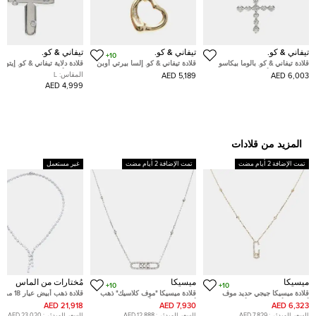
تيفاني & كو.
تيفاني & كو.
تيفاني & كو.
10+
قلادة تيفاني & كو. بالوما بيكاسو
قلادة تيفاني & كو. إلسا بيرتي أوبن
قلادة دلاية تيفاني & كو. إيتوال
تندرنس ذهب أبيض عيار 18
هارت ذهب وردي عيار 18 ماسي
صليب ألماس 0.10 قيراط بلاتينيوم
المقاس:
L
5,189 AED
6,003 AED
والماس
4,999 AED
المزيد من قلادات
تمت الإضافة 2 أيام مضت
تمت الإضافة 2 أيام مضت
غير مستعمل
ميسيكا
ميسيكا
مُختارات من الماس
10+
10+
قلادة ميسيكا جيجي حديد موف
قلادة ميسيكا "موف كلاسيك" ذهب
قلادة ذهب أبيض عيا
أديكشن ألماس ذهب أصفر عيار 18
أبيض عيار 18 و ألماس بافيه
بماس معملية دائرية 
21,918 AED
7,930 AED
6,323 AED
قيراط
السعر المبدئي:
7,829 AED
السعر المبدئي:
12,888 AED
السعر المبدئي:
23,020 AED