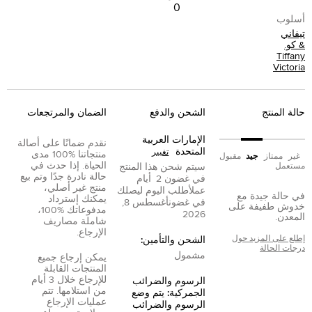
0
أسلوب
تيفاني
& كو.
Tiffany
Victoria
حالة المنتج
الشحن والدفع
الضمان والمرتجعات
الإمارات العربية
نقدم ضمانًا على أصالة
المتحدة
تغيير
منتجاتنا %100 مدى
غير
ممتاز
جيد
مقبول
الحياة. إذا حدث في
مستعمل
سيتم شحن هذا المنتج
حالة نادرة جدًا وتم بيع
في غضون
2
أيام
منتج غير أصلي،
عمل
أطلب اليوم ليصلك
في حالة جيدة مع
يمكنك إسترداد
في غضون
أغسطس 8,
خدوش طفيفة على
مدفوعاتك %100،
2026
المعدن.
شاملة مصاريف
الإرجاع.
إطلع على المزيد حول
الشحن والتأمين:
درجات الحالة
مشمول
يمكن إرجاع جميع
المنتجات القابلة
للإرجاع خلال 3 أيام
الرسوم والضرائب
من استلامها. تتم
الجمركية: يتم وضع
عمليات الإرجاع
الرسوم والضرائب