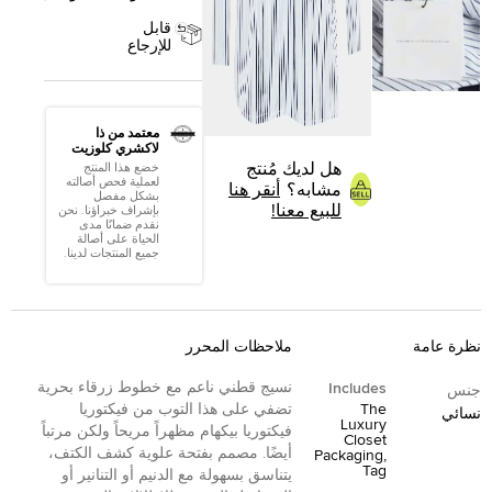
قابل
للإرجاع
معتمد من ذا
لاكشري كلوزيت
هل لديك مُنتج
خضع هذا المنتج
لعملية فحص أصالته
مشابه؟
أنقر هنا
بشكل مفصل
للبيع معنا!
بإشراف خبراؤنا. نحن
نقدم ضمانًا مدى
الحياة على أصالة
جميع المنتجات لدينا.
نظرة عامة
ملاحظات المحرر
نسيج قطني ناعم مع خطوط زرقاء بحرية
Includes
جنس
The
تضفي على هذا التوب من فيكتوريا
نسائي
Luxury
فيكتوريا بيكهام مظهراً مريحاً ولكن مرتباً
Closet
أيضًا. مصمم بفتحة علوية كشف الكتف،
Packaging,
Tag
يتناسق بسهولة مع الدنيم أو التنانير أو