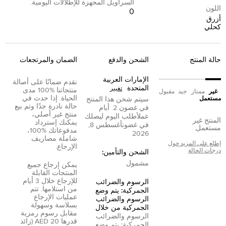
السراويل المجهزة للإطلالات اليومية.
اللون
0
أزرق
كحلي
حالة المنتج
الشحن والدفع
الضمان والمرتجعات
الإمارات العربية
نقدم ضمانًا على أصالة
المتحدة
تغيير
منتجاتنا %100 مدى
غير
ممتاز
جيد
مقبول
الحياة. إذا حدث في
مستعمل
سيتم شحن هذا المنتج
حالة نادرة جدًا وتم بيع
في غضون
2
أيام
منتج غير أصلي،
عمل
أطلب اليوم ليصلك
المنتج غير
يمكنك إسترداد
في غضون
أغسطس 8,
مستعمل.
مدفوعاتك %100،
2026
شاملة مصاريف
إطلع على المزيد حول
الإرجاع.
درجات الحالة
الشحن والتأمين:
مشمول
يمكن إرجاع جميع
المنتجات القابلة
للإرجاع خلال 3 أيام
الرسوم والضرائب
من استلامها. تتم
الجمركية: يتم وضع
عمليات الإرجاع
الرسوم والضرائب
بسلاسة وسهولة
الجمركية من خلال
مقابل رسوم رمزية
الرسوم والضرائب
قدرها 20 AED (زائد
الجمركية: يتم وضع