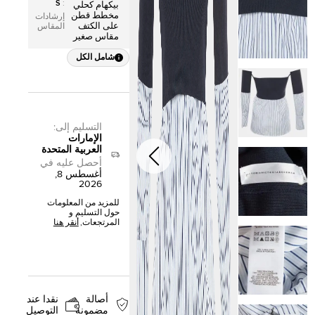
S
:
بيكهام كحلي
مخطط قطن
إرشادات
على الكتف
المقاس
مقاس صغير
شامل الكل
التسليم إلى
:
الإمارات
العربية المتحدة
أحصل عليه في
أغسطس 8,
2026
للمزيد من المعلومات
حول التسليم و
المرتجعات,
أنقر هنا
أصالة
نقدا عند
مضمونة
التوصيل