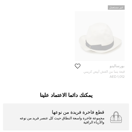
غير مستعمل
بورسالينو
قبعة بنما من القش أبيض كريمي
بارسيلينو
1,012 AED
يمكنك دائما الاعتماد علينا
قطع فاخرة فريدة من نوعها
مجموعة فاخرة واسعة النطاق حيث كل عنصر فريد من نوعه
والأزياء الراقية