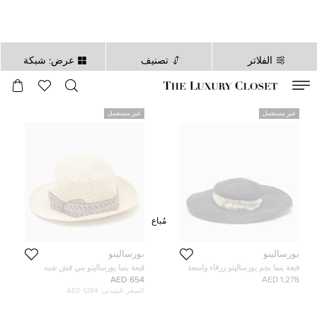
الفلاتر
تصنيف
عرض: شبكة
صالح لغاية
00
day
:
00
ساعة
:
undefined
دقائق
:
00
ثانية
غير مستعمل
غير مستعمل
مُباع
بورسالينو
بورسالينو
قبعة بنما بجم بورسالينو زرقاء واسعة
قبعة بنما بورسالينو بني قش شبه
الحواف متوسطة
كروشيه
654 AED
1,278 AED
السعر المبدئي:
1,084 AED