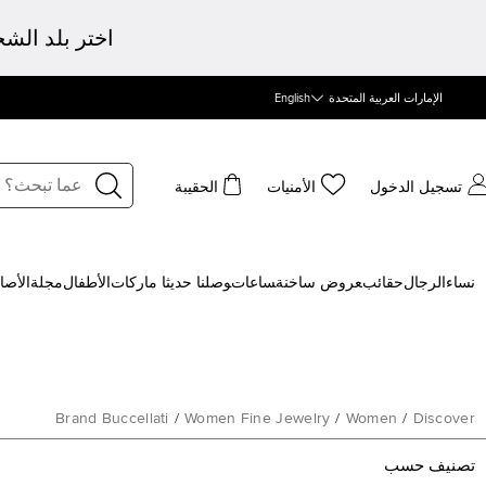
اختر بلد الش
الإمارات العربية المتحدة
English
تسجيل الدخول
الأمنيات
الحقيبة
نساء
الرجال
حقائب
‍عروض ساخنة
‍ساعات
‍وصلنا حديثا
‍ ماركات
الأطفال
مجلة
الأصا
Brand Buccellati
/
Women Fine Jewelry
/
Women
/
Discover
تصنيف حسب