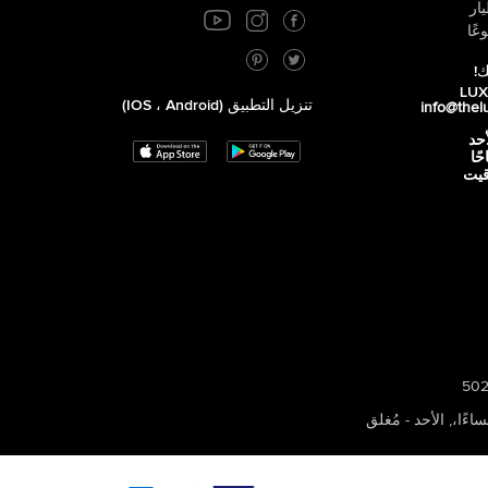
ار
عًا
ك!
تنزيل التطبيق (iOS ، Android)
info@thel
أحد
 صباحًا
توقيت
,
الأحد - مُغلق