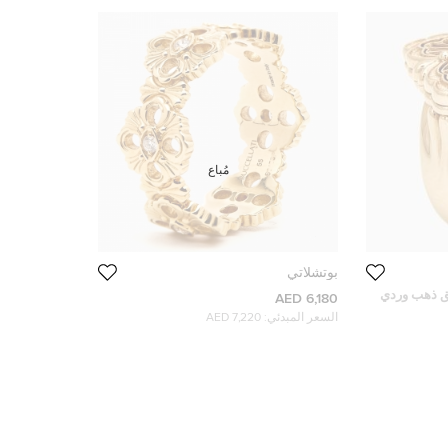
مُباع
بوتشلاتي
يق ذهب وردي
6,180 AED
السعر المبدئي:
7,220 AED