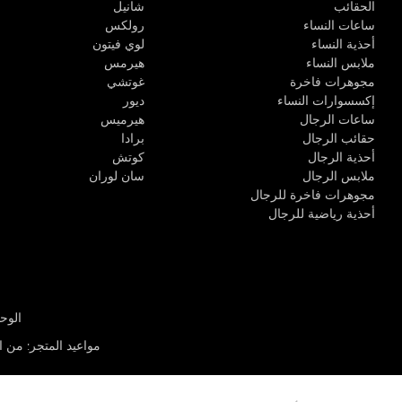
الحقائب
شانيل
ساعات النساء
رولكس
أحذية النساء
لوي فيتون
ملابس النساء
هيرمس
مجوهرات فاخرة
غوتشي
إكسسوارات النساء
ديور
ساعات الرجال
هيرميس
حقائب الرجال
برادا
أحذية الرجال
كوتش
ملابس الرجال
سان لوران
مجوهرات فاخرة للرجال
أحذية رياضية للرجال
الوحدة R-10، مركز كيو إيست التجاري، القوز 3 دبي
مواعيد المتجر
:
من الأثن