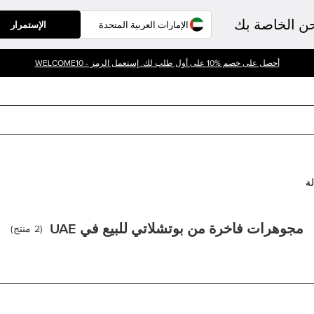
حن الخاصة بك
الإستمرار
أحصل على خصم %10 على أول طلب لك. إستعمل الرمز - WELCOME10
لة
مجوهرات فاخرة من بوتشلاتي للبيع في UAE
(
2
منتج
)