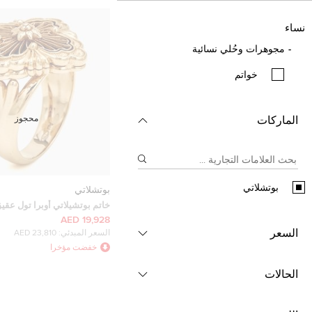
نساء
مجوهرات وحُلي نسائية
خواتم
الماركات
محجوز
بوتشلاتي
بوتشلاتي
خاتم بوتشيلاتي أوبرا تول عق
عيار 18 مقاس 53
19,928 AED
السعر
السعر المبدئي:
23,810 AED
خفضت مؤخرا
الحالات