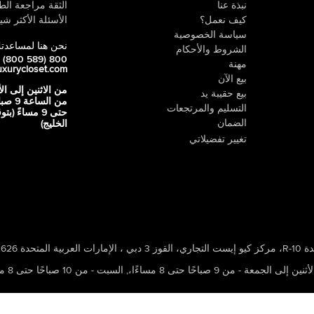
نبذة عنا
الثقة مراجعة الطي
كيف نعمل؟
الأسئلة الأكثر شيو
سياسة الخصوصية
نحن هنا لمساعدت
الشروط والأحكام
800 LUX (800 589)
مهنة
uxurycloset.com
بيع الآن
من الاثنين إلى ال
بيع حقيبة يد
من الساعة 9
التسليم والمرتجعات
حتى 9 مساءً (ب
الضمان
الخليج)
تغيير تفضيلاتي
 ، الإمارات العربية المتحدة 502626
ين إلى الجمعة - من 9 صباحًا حتى 8 مساءًا،
,
السبت - من 10 صباحًا حتى 8 مساءًا،