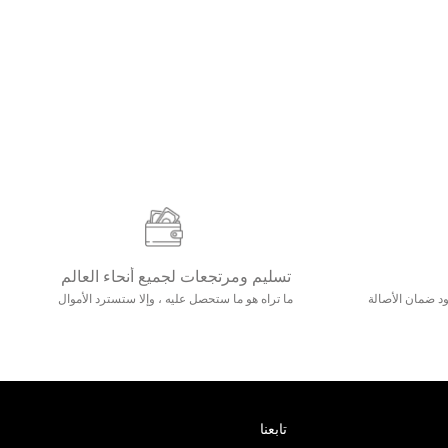
تسليم ومرتجعات لجميع أنحاء العالم
مع 25000+ خلق وجود ضمان الأصالة
ما تراه هو ما ستحصل عليه ، وإلا ستسترد الأموال
تابعنا