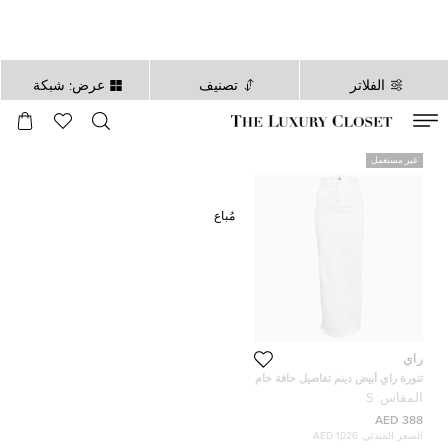
الفلاتر
تصنيف
عرض: شبكة
صالح لغاية
00
day
:
00
ساعة
:
undefined
دقائق
:
00
ثانية
غير مستعمل
مُباع
راي
تنورة راي أبيض دينم تفاصيل حافة خام
ماكسي صغيرة
المقاس:
S
388 AED
السعر المبدئي:
1,026 AED