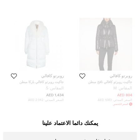
روبرتو كافالي
روبرتو كافالي
جاكيت روبرتو كافالي نافخ مبطن
جاكيت روبرتو كافالي باركا مبطن
نايلون بسحاب أسود مقاس متوسط
بحواف فرو مقاس S
المقاس:
M
المقاس:
S
(ميديم)
1,434 AED
804 AED
السعر المبدئي:
1,083 AED
السعر المبدئي:
2,042 AED
السعر المُخفض
يمكنك دائما الاعتماد علينا