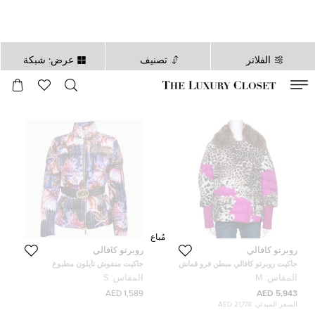
الفلاتر
تصنيف
عرض: شبكة
صالح لغاية
00
day
:
00
ساعة
:
undefined
دقائق
:
00
ثانية
مُباع
روبرتو كافالي
روبرتو كافالي
جاكيت روبرتو كافالي مبطن فرو قماش
جاكيت منفوش نايلون مطبوع
مبطن مطبوع نقشة الفهد بيج M
بنفسجي روبرتو كافالي مقاس صغير
المقاس:
M
المقاس:
S
1,589 AED
5,943 AED
السعر المبدئي:
21,778 AED